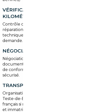
VÉRIFICATION HISTORIQUE ET
KILOMÉTRAGE
Contrôle des carnets d'entretien, historique des
réparations et cohérence du kilométrage. Tests
techniques et vérifications complémentaires sur
demande.
NÉGOCIATION ET ACHAT
Négociation des modalités, vérification des
documents (facture, carte grise étrangère, certificat
de conformité) et assistance pour le paiement
sécurisé.
TRANSPORT ET IMMATRICULATION
Organisation du rapatriement du véhicule jusqu'à La
Teste-de-Buch, préparation du contrôle technique
français si nécessaire, démarches de dédouanement
et immatriculation définitive.