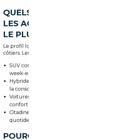
QUELS TYPES DE VOITURES
LES ACHETEURS RECHERCHENT
LE PLUS À LA TESTE-DE-BUCH
Le profil local mélange besoins familiaux et loisirs
côtiers. Les recherches courantes incluent :
SUV compacts pour les routes de la côte et les
week-ends en famille.
Hybrides et électriques pour les trajets urbains et
la conscience écologique.
Voitures premium (BMW, Audi, Mercedes) pour un
confort adapté aux longues distances.
Citadines et breaks pratiques pour la vie
quotidienne et les liaisons vers Bordeaux.
POURQUOI FAIRE APPEL À UN