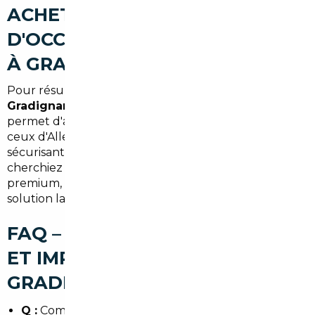
ACHETER UNE VOITURE
D'OCCASION AU MEILLEUR PRIX
À GRADIGNAN (SYNTHÈSE)
Pour résumer, recourir à un
courtier automobile
Gradignan
ou à un
mandataire auto Gradignan
permet d'accéder à des véhicules importés comme
ceux d'Allemagne à des prix compétitifs, tout en
sécurisant la transaction et les formalités. Que vous
cherchiez un SUV, une citadine ou une berline
premium, l'import bien encadré est souvent la
solution la plus rentable.
FAQ – COURTIER AUTOMOBILE
ET IMPORT DE VOITURE À
GRADIGNAN
Q :
Combien de temps prend l'
import occasion