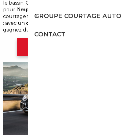
le bassin. Ce contexte explique l'intérêt croissant
pour l'
import occasion Gradignan
. Notre service de
GROUPE COURTAGE AUTO
courtage facilite l'achat, la vérification et l'importation
: avec un
courtier automobile Gradignan
, vous
gagnez du temps et évitez les mauvaises surprises.
CONTACT
Contacter l'agence Bordeaux