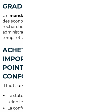
GRADIGNAN
Un
mandataire auto Gradignan
permet de réaliser
des économies significatives, d'éviter les longues
recherches et d'obtenir un accompagnement
administratif complet. C'est un véritable gain de
temps et un filet de sécurité pour l'acheteur.
ACHETER UNE VOITURE
IMPORTÉE À GRADIGNAN : LES
POINTS DE VIGILANCE (TVA,
CONFORMITÉ, CARTE GRISE)
Il faut surveiller :
Le statut TVA du véhicule (déductible ou non
selon le pays et le vendeur).
La conformité aux normes françaises