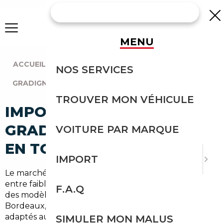
MENU
ACCUEIL
|
AGENCE BORDEAUX
|
NOS SERVICES
GRADIGNAN (33170)
TROUVER MON VÉHICULE
IMPORT VOITURE À
GRADIGNAN : IMPORTEZ
VOITURE PAR MARQUE
EN TOUTE SÉCURITÉ
IMPORT
Le marché automobile autour de Gradignan évolue
entre faiblesse d'offre locale et forte demande pour
F.A.Q
des modèles fiables et récents. En Gironde, près de
Bordeaux, les conducteurs veulent des véhicules
adaptés aux trajets périurbains et aux escapades sur
SIMULER MON MALUS