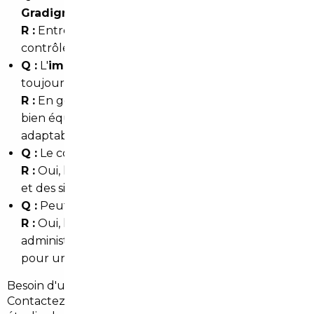
Gradignan
?
R :
Entre 4 et 8 semaines selon le pays d'origine, les
contrôles et la procédure d'immatriculation.
Q :
L'
import voiture Allemagne Gradignan
est-il
toujours moins cher ?
R :
En général oui pour les modèles premium et
bien équipés, mais il faut inclure transport, TVA et
adaptabilité.
Q :
Le courtier vérifie-t-il l'historique du véhicule ?
R :
Oui, le contrôle de kilométrage, de l'entretien
et des sinistres fait partie du service standard.
Q :
Peut-on se faire livrer à Gradignan ?
R :
Oui, la livraison et la prise en charge
administrative locale en Gironde sont proposées
pour une remise clé en main.
Besoin d'un devis personnalisé à Gradignan ?
Contactez un
courtier automobile Gradignan
pour