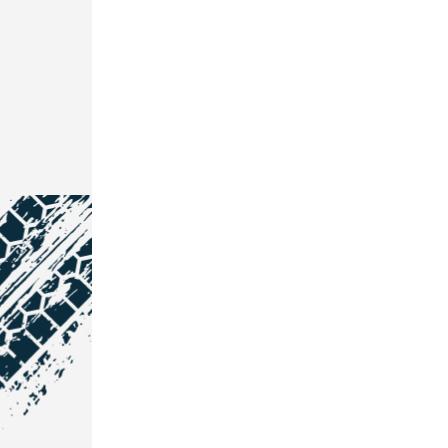
NOS COORDONNÉES
Courtage Auto Grand Est
: