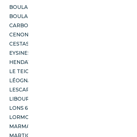
BOULAZAC ISLE MANOIRE 24330
BOULAZAC ISLE MANOIRE 24750
CARBON-BLANC 33560
CENON 33150
CESTAS 33610
EYSINES 33320
HENDAYE 64700
LE TEICH 33470
LÉOGNAN 33850
LESCAR 64230
LIBOURNE 33500
LONS 64140
LORMONT 33310
MARMANDE 47200
MARTIGNAS-SUR-JALLE 33127