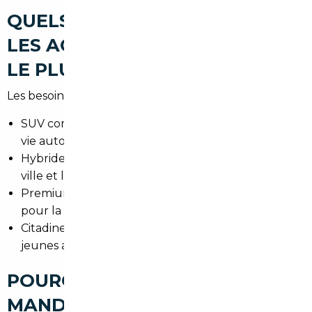
QUELS TYPES DE VOITURES
LES ACHETEURS RECHERCHENT
LE PLUS À GRADIGNAN
Les besoins varient selon le profil :
SUV compacts pour les familles (pratiques pour la
vie autour de Bordeaux).
Hybrides et petites électriques pour les trajets en
ville et la conscience écologique.
Premium (Audi, BMW, Mercedes) très demandés
pour la route et le confort.
Citadines maniables et économiques pour les
jeunes actifs et déplacements quotidiens.
POURQUOI FAIRE APPEL À UN
MANDATAIRE AUTO À