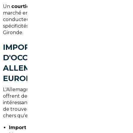
Un
courtier automobile Gradignan
connaît le
marché en Nouvelle-Aquitaine, les attentes des
conducteurs de la métropole bordelaise et les
spécificités administratives du département de la
Gironde.
IMPORT DE VOITURES
D'OCCASION À GRADIGNAN :
ALLEMAGNE, BELGIQUE ET
EUROPE
L'Allemagne, la Belgique et d'autres pays européens
offrent des différences de prix et d'équipement
intéressantes. Comparer les offres permet souvent
de trouver des véhicules mieux équipés ou moins
chers qu'en France.
Import voiture Allemagne Gradignan
: véhicules