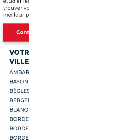
étudier les meilleures options d'importation et
trouver votre prochaine voiture d'occasion au
meilleur prix.
Contacter l'agence Bordeaux
VOTRE IMPORT SÉCURISÉ DANS CES
VILLES
AMBARÈS-ET-LAGRAVE 33440
BAYONNE 64100
BÈGLES 33130
BERGERAC 24100
BLANQUEFORT 33290
BORDEAUX 33000
BORDEAUX 33100
BORDEAUX 33300