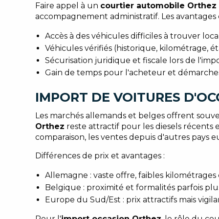
Faire appel à un
courtier automobile Orthez
accompagnement administratif. Les avantages c
Accès à des véhicules difficiles à trouver loc
Véhicules vérifiés (historique, kilométrage, ét
Sécurisation juridique et fiscale lors de l'impo
Gain de temps pour l'acheteur et démarches 
IMPORT DE VOITURES D'OC
Les marchés allemands et belges offrent souven
Orthez
reste attractif pour les diesels récents
comparaison, les ventes depuis d'autres pays e
Différences de prix et avantages :
Allemagne : vaste offre, faibles kilométrage
Belgique : proximité et formalités parfois plu
Europe du Sud/Est : prix attractifs mais vigil
Pour l'
import occasion Orthez
, le rôle du co