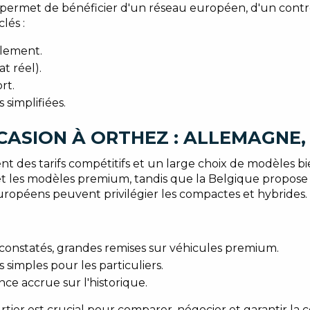
permet de bénéficier d'un réseau européen, d'un contr
lés :
alement.
at réel).
rt.
simplifiées.
CASION À ORTHEZ : ALLEMAGNE,
t des tarifs compétitifs et un large choix de modèles bi
 et les modèles premium, tandis que la Belgique propose p
uropéens peuvent privilégier les compactes et hybrides.
s constatés, grandes remises sur véhicules premium.
s simples pour les particuliers.
ance accrue sur l'historique.
urtier est crucial pour comparer, négocier et garantir la 