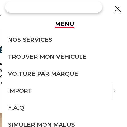
uisse
MENU
NOS SERVICES
SÉCURITÉ
TROUVER MON VÉHICULE
aine
, se caractérise par une demande
les. En tant que spécialiste local, nous
VOITURE PAR MARQUE
hiez une compacte économique pour la ville, un
ptimiser le prix.
IMPORT
F.A.Q
SIMULER MON MALUS