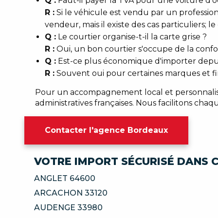
Q :
Faut-il payer la TVA pour une voiture d'
R :
Si le véhicule est vendu par un profession
vendeur, mais il existe des cas particuliers; le
Q :
Le courtier organise-t-il la carte grise ?
R :
Oui, un bon courtier s'occupe de la confor
Q :
Est-ce plus économique d'importer depui
R :
Souvent oui pour certaines marques et fini
Pour un accompagnement local et personnalisé 
administratives françaises. Nous facilitons chaq
Contacter l'agence Bordeaux
VOTRE IMPORT SÉCURISÉ DANS C
ANGLET 64600
ARCACHON 33120
AUDENGE 33980