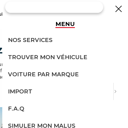
uisse
MENU
NOS SERVICES
 EN TOUTE SÉCURITÉ
TROUVER MON VÉHICULE
urs de véhicules sont souvent bien informés —
formes en ligne, le marché local ne reflète pas
VOITURE PAR MARQUE
haque achat.
IMPORT
F.A.Q
SIMULER MON MALUS