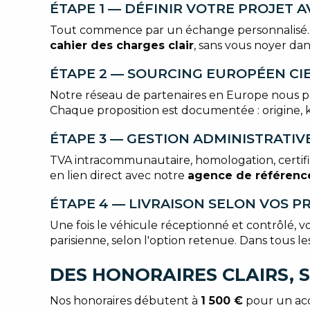
ÉTAPE 1 — DÉFINIR VOTRE PROJET A
Tout commence par un échange personnalisé. Mod
cahier des charges clair
, sans vous noyer dans
ÉTAPE 2 — SOURCING EUROPÉEN CI
Notre réseau de partenaires en Europe nous p
Chaque proposition est documentée : origine, k
ÉTAPE 3 — GESTION ADMINISTRATI
TVA intracommunautaire, homologation, certifica
en lien direct avec notre
agence de référence
ÉTAPE 4 — LIVRAISON SELON VOS 
Une fois le véhicule réceptionné et contrôlé, vo
parisienne, selon l'option retenue. Dans tous les
DES HONORAIRES CLAIRS, 
Nos honoraires débutent à
1 500 €
pour un acc