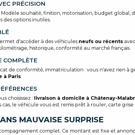
VEC PRÉCISION
èle souhaité, finition, motorisation, budget global, dé
 des options inutiles.
BLÉ
ermet d'accéder à des véhicules
neufs ou récents
avec
ilométrage, historique, conformité au marché français.
VE COMPLÈTE
t de conformité, immatriculation : vous n'avez rien à gé
 à Paris
.
PRÉFÉRENCES
us choisissez :
livraison à domicile à Châtenay-Malab
 cas, le véhicule vous est remis prêt à rouler, carte grise
SANS MAUVAISE SURPRISE
ompagnement complet. Ce montant est fixe et annoncé