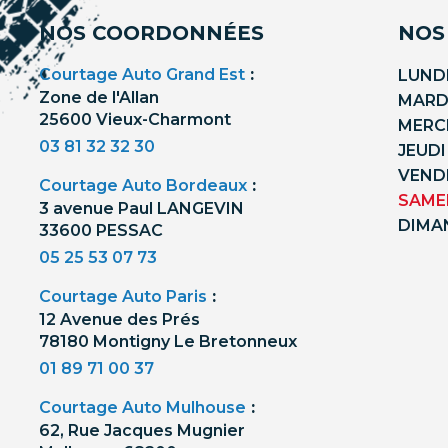
NOS COORDONNÉES
NOS
Courtage Auto Grand Est
:
LUNDI
Zone de l'Allan
MARDI
25600 Vieux-Charmont
MERCR
03 81 32 32 30
JEUDI
VENDR
Courtage Auto Bordeaux
:
SAMED
3 avenue Paul LANGEVIN
DIMA
33600 PESSAC
05 25 53 07 73
Courtage Auto Paris
:
12 Avenue des Prés
78180 Montigny Le Bretonneux
01 89 71 00 37
Courtage Auto Mulhouse
:
62, Rue Jacques Mugnier