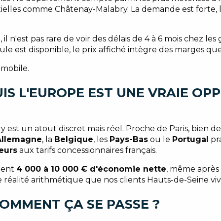
elles comme Châtenay-Malabry. La demande est forte, le
 n'est pas rare de voir des délais de 4 à 6 mois chez le
icule est disponible, le prix affiché intègre des marges 
omobile.
S L'EUROPE EST UNE VRAIE OP
t un atout discret mais réel. Proche de Paris, bien desser
Allemagne
, la
Belgique
, les
Pays-Bas
ou le
Portugal
pra
ieurs
aux tarifs concessionnaires français.
ement
4 000 à 10 000 € d'économie nette
, même après f
 réalité arithmétique que nos clients Hauts-de-Seine vi
OMMENT ÇA SE PASSE ?