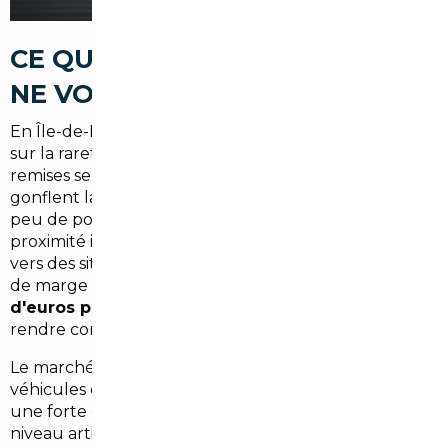
CE QUE LE MARCHÉ PARISIEN
NE VOUS DIRA PAS
En Île-de-France, les concessions automobiles jouent
sur la rareté et la demande. Les délais s'allongent, les
remises se font attendre et les options imposées
gonflent la facture. Dans le 3ème arrondissement,
peu de points de vente physiques existent à
proximité immédiate : l'acheteur est souvent renvoyé
vers des sites distants, parfois en banlieue, avec peu
de marge de négociation. Résultat :
des milliers
d'euros payés en trop
, parfois sans même s'en
rendre compte.
Le marché de l'occasion n'est pas épargné. Les
véhicules d'occasion proposés à Paris concentrent
une forte demande, ce qui maintient les prix à un
niveau artificiellement élevé. Et les plateformes en