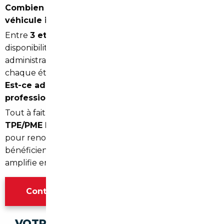
Combien de temps faut-il pour recevoir son
véhicule importé ?
Entre
3 et 8 semaines
en moyenne selon la
disponibilité du véhicule, le pays d'origine et les délais
administratifs. Le courtier vous tient informé à
chaque étape du processus.
Est-ce adapté pour un achat de véhicule
professionnel ou en société ?
Tout à fait. De nombreux
professionnels et
TPE/PME basés à Paris
passent par un courtier
pour renouveler leur flotte. Les achats en société
bénéficient souvent d'une TVA récupérable, ce qui
amplifie encore l'intérêt financier de l'import.
Contacter l'agence Paris
VOTRE IMPORT SÉCURISÉ DANS CES