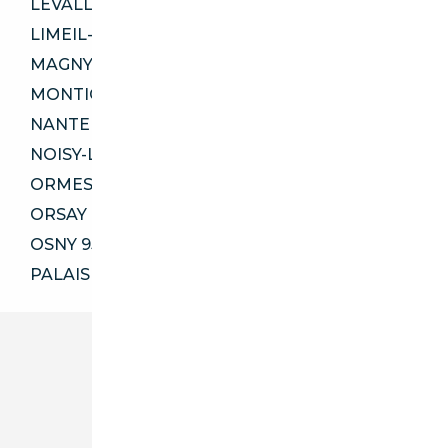
LEVALLOIS-PERRET 92300
LIMEIL-BRÉVANNES 94450
MAGNY-LES-HAMEAUX 78114
MONTIGNY-LE-BRETONNEUX 78180
NANTERRE 92000
NOISY-LE-GRAND 93160
ORMESSON-SUR-MARNE 94490
ORSAY 91400
OSNY 95520
PALAISEAU 91120