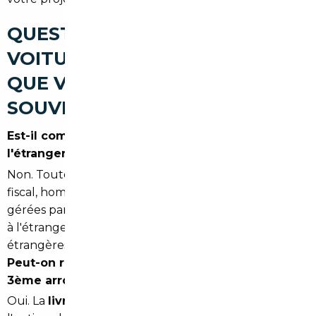
QUESTIONS SUR L'IMPORT DE
VOITURE À PARIS 3ÈME : CE
QUE VOUS VOUS DEMANDEZ
SOUVENT
Est-il compliqué d'importer une voiture depuis
l'étranger quand on habite Paris ?
Non. Toutes les démarches administratives — quitus
fiscal, homologation, immatriculation française — sont
gérées par le courtier. Vous n'avez pas à vous rendre
à l'étranger ni à traiter avec des administrations
étrangères.
Peut-on recevoir la voiture directement dans le
3ème arrondissement ?
Oui. La
livraison à domicile
est possible selon