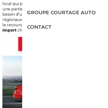
local qui pratique des prix sans concession. Pourtant,
une partie des résidents ou des actifs du secteur ont
GROUPE COURTAGE AUTO
besoin d'un véhicule — pour des déplacements
régionaux, professionnels ou familiaux. Et c'est là que
le recours à un
courtier automobile spécialisé en
CONTACT
import
change la donne.
Contacter l'agence Paris