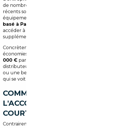
de nombreuses marques premium, les véhicules
récents sortent à des tarifs compétitifs avec des
équipements complets. Un
courtier automobile
basé à Paris
et spécialisé dans ces marchés peut
accéder à ces offres directement, sans intermédiaire
supplémentaire.
Concrètement, selon le type de véhicule, les
économies réalisées oscillent entre
3 000 € et 12
000 €
par rapport au tarif constaté chez un
distributeur parisien classique. Sur un SUV premium
ou une berline de segment D, c'est une différence
qui se voit immédiatement.
COMMENT FONCTIONNE
L'ACCOMPAGNEMENT D'UN
COURTIER ?
Contrairement à ce que l'on imagine souvent, faire