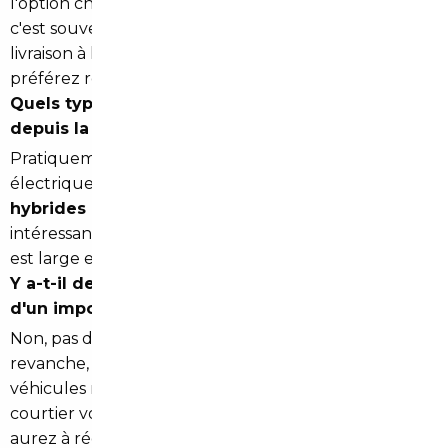
l'option choisie. Pour les résidents du centre de Paris,
c'est souvent la solution la plus pratique. Une
livraison à l'agence est également disponible si vous
préférez récupérer le véhicule en main propre.
Quels types de véhicules peut-on importer
depuis la Belgique ou l'Allemagne ?
Pratiquement tous : berlines, SUV, véhicules
électriques, breaks, utilitaires légers. Les véhicules
hybrides et électriques
sont particulièrement
intéressants à importer depuis l'Allemagne, où l'offre
est large et les prix compétitifs.
Y a-t-il des taxes supplémentaires à payer lors
d'un import au sein de l'Union européenne ?
Non, pas de droits de douane au sein de l'UE. En
revanche, la
TVA française
s'applique sur les
véhicules neufs selon des règles spécifiques. Le
courtier vous explique précisément ce que vous
aurez à régler avant tout engagement.