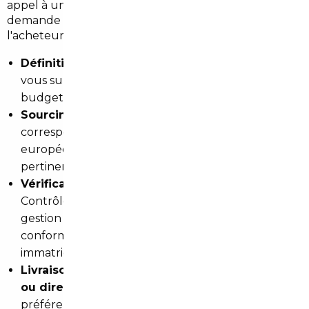
appel à un
courtier automobile pour un import
ne
demande aucune démarche complexe de la part de
l'acheteur. Voici comment le processus se déroule :
Définition du projet :
Le courtier échange avec
vous sur vos besoins réels — modèle, motorisation,
budget, usage. Aucun engagement à cette étape.
Sourcing ciblé :
Il recherche le véhicule
correspondant auprès de ses partenaires
européens, sélectionne les offres les plus
pertinentes et les vérifie.
Vérification technique et administrative :
Contrôle de l'historique, inspection si nécessaire,
gestion des documents d'importation et de la
conformité française (homologation, quitus fiscal,
immatriculation).
Livraison :
Le véhicule vous est remis
à l'agence
ou directement à votre domicile
, selon votre
préférence et l'option choisie. Pratique, surtout