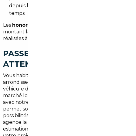
depuis le centre de Paris où se déplacer prend du
temps.
Les
honoraires démarrent à partir de 1 500 €
, un
montant largement compensé par les économies
réalisées à l'achat.
PASSEZ À L'ACTION SANS
ATTENDRE
Vous habitez ou travaillez dans le 3ème
arrondissement et vous envisagez l'achat d'un
véhicule dans les prochains mois ? Ne laissez pas le
marché local dicter son prix. Un premier échange
avec notre équipe est
gratuit, sans engagement
, et
permet souvent de clarifier rapidement les
possibilités qui s'offrent à vous. Contactez notre
agence la plus proche, à Paris, et obtenez une
estimation concrète des économies potentielles sur
votre projet.