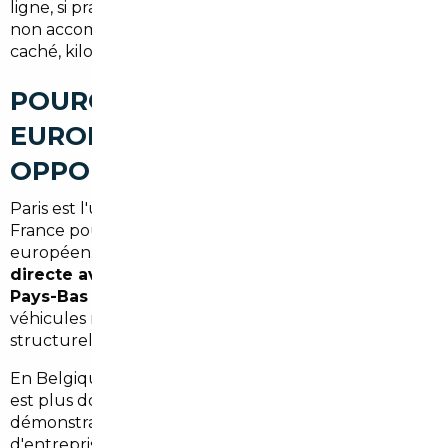
ligne, si pratiques soient-elles, exposent l'acheteur
non accompagné à des risques réels : historique
caché, kilométrage trafiqué, remise en état partielle.
POURQUOI L'IMPORT
EUROPÉEN EST UNE VRAIE
OPPORTUNITÉ DEPUIS PARIS
Paris est l'une des villes les mieux positionnées en
France pour tirer parti de l'import automobile
européen. La capitale dispose d'une
connexion
directe avec la Belgique, l'Allemagne et les
Pays-Bas
— trois pays où les prix de vente des
véhicules neufs et d'occasion restent
structurellement inférieurs au marché français.
En Belgique par exemple, la fiscalité sur les véhicules
est plus douce, et les stocks de véhicules de
démonstration ou de courte durée de vie (ex-flottes
d'entreprise) sont abondants. En Allemagne, berceau