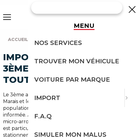
MENU
ACCUEIL
|
AGENCE PARIS
|
PARIS (75003)
NOS SERVICES
IMPORT VOITURE À PARIS
TROUVER MON VÉHICULE
3ÈME : IMPORTEZ EN
TOUTE SÉCURITÉ
VOITURE PAR MARQUE
Le 3ème arrondissement de Paris, niché entre le
IMPORT
Marais et les Grands Boulevards, concentre une
population urbaine exigeante, pressée et bien
informée. Avec
environ 34 000 habitants
dans ce
F.A.Q
micro-arrondissement dense, le rapport à la voiture
est particulier : peu de garages, des places de
SIMULER MON MALUS
stationnement rarissimes et un marché automobile