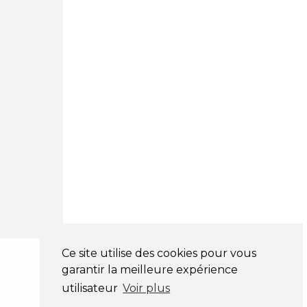
03 81 32 32 30
Mentions légales
CGV
NOS HORAIRES
LUNDI : 9H00 - 18H00
MARDI : 9H00 - 18H00
MERCREDI : 9H00 - 18H00
JEUDI : 9H00 - 18H00
VENDREDI : 9H00 - 18H00
SAMEDI : 9H00 - 12H00
DIMANCHE : FERMÉ
Ce site utilise des cookies pour vous
garantir la meilleure expérience
utilisateur
Voir plus