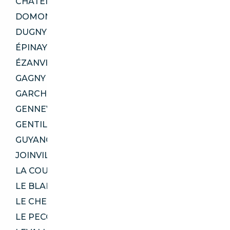
CHÂTENAY-MALABRY 92290
DOMONT 95330
DUGNY 93440
ÉPINAY-SUR-SEINE 93800
ÉZANVILLE 95460
GAGNY 93220
GARCHES 92380
GENNEVILLIERS 92230
GENTILLY 94250
GUYANCOURT 78280
JOINVILLE-LE-PONT 94340
LA COURNEUVE 93120
LE BLANC-MESNIL 93150
LE CHESNAY-ROCQUENCOURT 78150
LE PECQ 78230