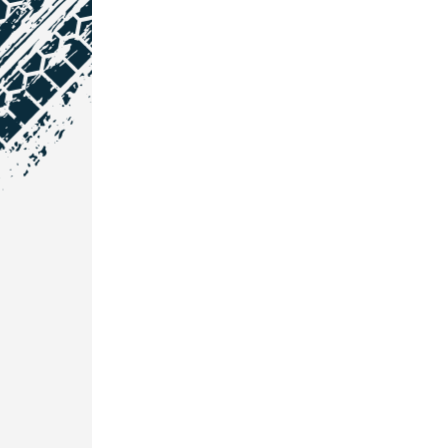
NOS COORDONNÉES
Courtage Auto Grand Est
:
Zone de l'Allan
25600 Vieux-Charmont
03 81 32 32 30
Courtage Auto Bordeaux
:
3 avenue Paul LANGEVIN
33600 PESSAC
05 25 53 07 73
Courtage Auto Paris
:
12 Avenue des Prés