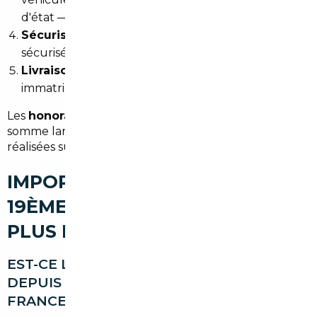
d'état — vous choisissez
Sécurisation de la transaction
: achat, paiement
sécurisé, gestion documentaire
Livraison
: le véhicule arrive en France,
immatriculé, prêt à rouler
Les
honoraires démarrent à partir de 1 500 €
, une
somme largement compensée par les économies
réalisées sur le prix du véhicule.
IMPORT DE VOITURE À PARIS
19ÈME : VOS QUESTIONS LES
PLUS FRÉQUENTES
EST-CE LÉGAL D'IMPORTER UNE VOITURE
DEPUIS L'EUROPE POUR ROULER EN
FRANCE ?