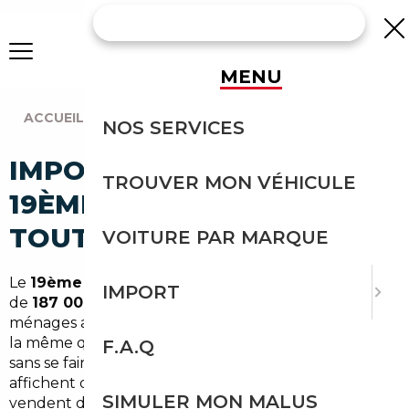
MENU
ACCUEIL
|
AGENCE PARIS
|
PARIS (75019)
NOS SERVICES
IMPORT VOITURE À PARIS
TROUVER MON VÉHICULE
19ÈME : IMPORTEZ EN
TOUTE SÉCURITÉ
VOITURE PAR MARQUE
Le
19ème arrondissement de Paris
compte près
IMPORT
de
187 000 habitants
, dont une grande majorité de
ménages actifs qui, tôt ou tard, se retrouvent face à
la même question : comment acheter une voiture
F.A.Q
sans se faire avoir ? Entre les concessionnaires qui
affichent des prix gonflés et les particuliers qui
SIMULER MON MALUS
vendent des véhicules douteux, le marché auto