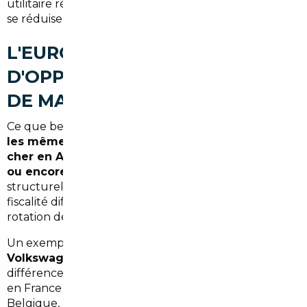
utilitaire récent — les délais s'allongent et les options
se réduisent.
L'EUROPE, UN GISEMENT
D'OPPORTUNITÉS À PORTÉE
DE MAIN
Ce que beaucoup d'acheteurs ignorent, c'est que
les mêmes véhicules sont vendus bien moins
cher en Allemagne, en Belgique, aux Pays-Bas
ou encore au Portugal
. Ces marchés sont
structurellement plus compétitifs : offre plus large,
fiscalité différente sur les véhicules neufs, culture de
rotation des flottes plus rapide.
Un exemple concret : une
BMW Série 3 ou une
Volkswagen Tiguan récente
peut afficher une
différence de
4 000 à 8 000 €
entre le prix constaté
en France et celui pratiqué en Allemagne ou en
Belgique, à équipement identique. Sur un véhicule à