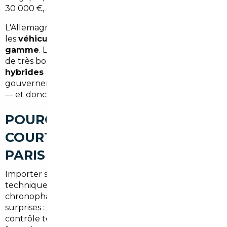
30 000 €, c'est loin d'être négligeable.
L'Allemagne est particulièrement intéressante pour
les
véhicules premium et les citadines haut de
gamme
. La Belgique et les Pays-Bas offrent souvent
de très bonnes opportunités sur les
véhicules
hybrides et électriques
, avec des aides
gouvernementales qui ont dopé les immatriculations
— et donc le marché de l'occasion.
POURQUOI FAIRE APPEL À UN
COURTIER AUTOMOBILE À
PARIS 19ÈME
Importer seul un véhicule depuis l'étranger, c'est
techniquement possible. Mais c'est aussi risqué,
chronophage, et souvent source de mauvaises
surprises : documents incomplets, TVA mal gérée,
contrôle technique non conforme aux normes