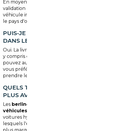
En moyenne, comptez
3 à 6 semaines
entre la
validation de votre commande et la livraison du
véhicule immatriculé en France. Ce délai varie selon
le pays d'origine et la disponibilité du modèle.
PUIS-JE ME FAIRE LIVRER DIRECTEMENT
DANS LE 19ÈME ARRONDISSEMENT ?
Oui. La livraison à domicile est possible dans tout Paris,
y compris dans le
19ème arrondissement
. Vous
pouvez aussi opter pour une remise en agence si
vous préférez un contrôle sur place avant de
prendre le volant.
QUELS TYPES DE VÉHICULES SONT LES
PLUS AVANTAGEUX À IMPORTER ?
Les
berlines allemandes, SUV compacts,
véhicules premium de moins de 3 ans
et les
voitures hybrides sont généralement ceux sur
lesquels l'écart de prix avec le marché français est le
plus marqué. Votre courtier pourra vous orienter