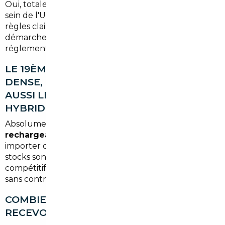
Oui, totalement légal. L'importation de véhicules au
sein de l'Union Européenne est encadrée par des
règles claires. Le courtier s'assure que toutes les
démarches administratives sont conformes à la
réglementation française.
LE 19ÈME ÉTANT EN ZONE URBAINE
DENSE, EST-CE QUE L'IMPORT CONCERNE
AUSSI LES VÉHICULES ÉLECTRIQUES OU
HYBRIDES ?
Absolument. Les véhicules
électriques et hybrides
rechargeables
sont particulièrement intéressants à
importer depuis la Belgique ou les Pays-Bas, où les
stocks sont plus importants et les prix plus
compétitifs. Un atout réel pour circuler dans Paris
sans contrainte ZFE.
COMBIEN DE TEMPS FAUT-IL POUR
RECEVOIR SON VÉHICULE ?