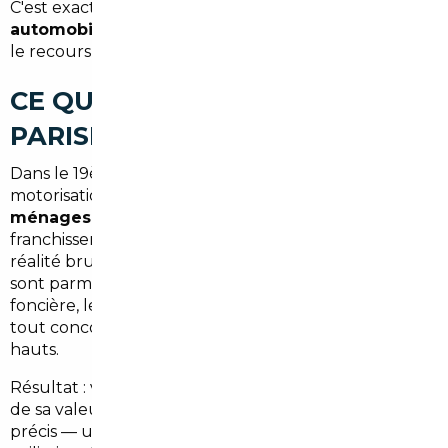
C'est exactement là qu'intervient l'
import
automobile depuis l'Europe
— et plus précisément,
le recours à un
courtier automobile spécialisé
.
CE QUE LE MARCHÉ AUTO
PARISIEN VOUS CACHE
Dans le 19ème comme ailleurs à Paris, le taux de
motorisation reste modéré — autour de
40 % des
ménages
possèdent un véhicule — mais ceux qui
franchissent le pas sont souvent confrontés à une
réalité brutale : les marges des revendeurs locaux
sont parmi les plus élevées de France. La pression
foncière, les frais de structure, la clientèle captive…
tout concourt à maintenir les prix artificiellement
hauts.
Résultat : vous payez votre véhicule bien au-dessus
de sa valeur réelle. Et si vous cherchez un modèle
précis — une berline allemande, un SUV hybride, un