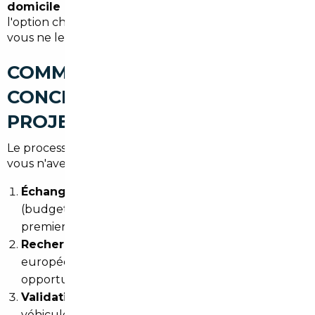
domicile dans le 19ème
, selon votre préférence et
l'option choisie. Vous n'avez pas à vous déplacer si
vous ne le souhaitez pas.
COMMENT SE DÉROULE
CONCRÈTEMENT VOTRE
PROJET D'IMPORT
Le processus est pensé pour être simple, même si
vous n'avez jamais importé de véhicule de votre vie :
Échange initial
: vous exposez votre projet
(budget, type de véhicule, délai souhaité) lors d'un
premier contact gratuit
Recherche ciblée
: le courtier active son réseau
européen pour identifier les meilleures
opportunités correspondant à vos critères
Validation
: vous recevez une sélection de
véhicules avec fiches détaillées, photos et rapport