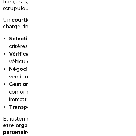
françaises, ou simplement un vendeur étranger peu
scrupuleux.
Un
courtier automobile professionnel
prend en
charge l'intégralité du processus :
Sélection rigoureuse du véhicule
selon vos
critères et votre budget
Vérification de l'historique et de l'état réel
du
véhicule (rapport détaillé, kilométrage certifié)
Négociation du prix
directement avec le
vendeur ou le réseau étranger
Gestion administrative complète
: certificat de
conformité, dédouanement si nécessaire,
immatriculation française
Transport et livraison
du véhicule en France
Et justement, sur ce dernier point : la
livraison peut
être organisée directement à l'agence
partenaire
la plus proche, à Paris,
ou à votre