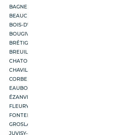
BAGNEUX 92220
BEAUCHAMP 95250
BOIS-D'ARCY 78390
BOUGIVAL 78380
BRÉTIGNY-SUR-ORGE 91220
BREUILLET 91650
CHATOU 78400
CHAVILLE 92370
CORBEIL-ESSONNES 91100
EAUBONNE 95600
ÉZANVILLE 95460
FLEURY-MÉROGIS 91700
FONTENAY-AUX-ROSES 92260
GROSLAY 95410
JUVISY-SUR-ORGE 91260