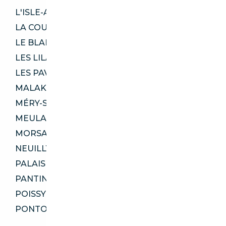
L'ISLE-ADAM 95290
LA COURNEUVE 93120
LE BLANC-MESNIL 93150
LES LILAS 93260
LES PAVILLONS-SOUS-BOIS 93320
MALAKOFF 92240
MÉRY-SUR-OISE 95540
MEULAN-EN-YVELINES 78250
MORSANG-SUR-ORGE 91390
NEUILLY-SUR-MARNE 93330
PALAISEAU 91120
PANTIN 93500
POISSY 78300
PONTOISE 95300