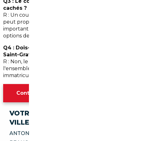
Q3 : Le courtier garantit-il l'absence de vices
cachés ?
R : Un courtier effectue des contrôles poussés et
peut proposer des garanties. Toutefois, il est
important de lire les conditions contractuelles et
options de garantie proposées.
Q4 : Dois-je me déplacer pour l'immatriculation à
Saint-Gratien ?
R : Non, le courtier ou mandataire peut gérer
l'ensemble des démarches et vous livrer la voiture
immatriculée, clés en main.
Contacter l'agence Paris
VOTRE IMPORT SÉCURISÉ DANS CES
VILLES
ANTONY 92160