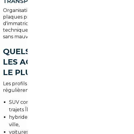
TRANSPORT ET IMMATRICULATION
Organisation du transport jusqu'à Saint-Gratien,
plaques provisoires et prise en charge des démarches
d'immatriculation (certificat de conformité, contrôle
technique, carte grise). Le tout pour une livraison
sans mauvaise surprise.
QUELS TYPES DE VOITURES
LES ACHETEURS RECHERCHENT
LE PLUS À SAINT-GRATIEN
Les profils varient, mais certains véhicules reviennent
régulièrement :
SUV compacts (pratiques pour la famille et les
trajets Île-de-France),
hybrides et électriques pour limiter les frais en
ville,
voitures premium (Audi, BMW, Mercedes) pour les