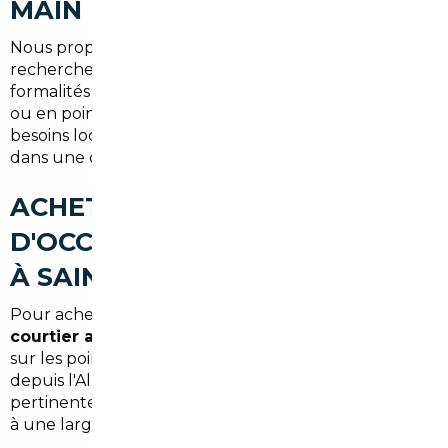
MAIN
Nous proposons une prise en charge complète :
recherche, inspection, négociation, transport,
formalités et livraison à votre domicile à Saint-Gratien
ou en point relais. L'accompagnement s'adapte aux
besoins locaux, que vous viviez près de la gare ou
dans une commune voisine du Val-d'Oise.
ACHETER UNE VOITURE
D'OCCASION AU MEILLEUR PRIX
À SAINT-GRATIEN (SYNTHÈSE)
Pour acheter malin, combinez l'expertise d'un
courtier automobile Saint-Gratien
et la vigilance
sur les points administratifs et techniques. L'import
depuis l'Allemagne ou la Belgique reste une solution
pertinente pour réduire le budget tout en accédant
à une large gamme de véhicules.