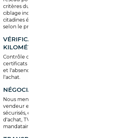
critères du client (kilométrage, couleur, options). Le
ciblage inclut souvent des SUV compacts, des
citadines économiques ou des berlines premium
selon le profil.
VÉRIFICATION HISTORIQUE ET
KILOMÉTRAGE
Contrôle du carnet d'entretien, des factures et des
certificats de non-gage. Nous validons le kilométrage
et l'absence de sinistres importants pour sécuriser
l'achat.
NÉGOCIATION ET ACHAT
Nous menons la négociation directement avec le
vendeur européen et gérons les paiements
sécurisés, en expliquant clairement les coûts : prix
d'achat, TVA, éventuelle garantie et frais de
mandataire.