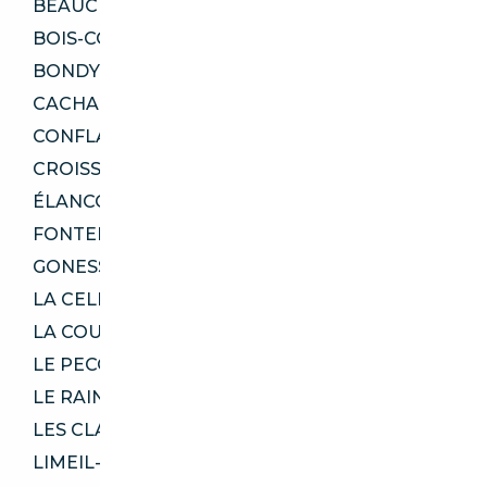
BEAUCHAMP 95250
BOIS-COLOMBES 92270
BONDY 93140
CACHAN 94230
CONFLANS-SAINTE-HONORINE 78700
CROISSY-SUR-SEINE 78290
ÉLANCOURT 78990
FONTENAY-LE-FLEURY 78330
GONESSE 95500
LA CELLE-SAINT-CLOUD 78170
LA COURNEUVE 93120
LE PECQ 78230
LE RAINCY 93340
LES CLAYES-SOUS-BOIS 78340
LIMEIL-BRÉVANNES 94450