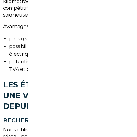
kilométrées ou à des finitions premium à tarif
compétitif. De même, la Belgique offre des occasions
soigneusement entretenues.
Avantages :
plus grand choix de modèles et motorisations,
possibilité de trouver des véhicules hybrides et
électriques récents,
potentielle économie après prise en compte de la
TVA et des frais.
LES ÉTAPES POUR IMPORTER
UNE VOITURE D'OCCASION
DEPUIS SAINT-GRATIEN
RECHERCHE DU VÉHICULE
Nous utilisons des plateformes européennes et notre
réseau pour trouver la voiture correspondante aux