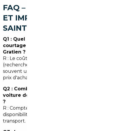
FAQ – COURTIER AUTOMOBILE
ET IMPORT DE VOITURE À
SAINT-GRATIEN
Q1 : Quel est le coût moyen d'un service de
courtage pour importer une voiture à Saint-
Gratien ?
R : Le coût varie selon le véhicule et les services
(recherche, transport, formalités) mais représente
souvent une fraction des économies réalisées sur le
prix d'achat.
Q2 : Combien de temps prend l'import d'une
voiture depuis l'Allemagne jusqu'à Saint-Gratien
?
R : Comptez généralement 4 à 8 semaines selon la
disponibilité du véhicule, les délais administratifs et le
transport.