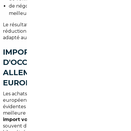
de négocier au nom de l'acheteur pour obtenir le
meilleur prix.
Le résultat : moins de stress pour l'acheteur,
réduction du risque d'arnaque et un suivi local
adapté aux contraintes du Val-d'Oise.
IMPORT DE VOITURES
D'OCCASION À SAINT-GRATIEN :
ALLEMAGNE, BELGIQUE ET
EUROPE
Les achats en Allemagne, Belgique ou autres pays
européens restent attractifs pour des raisons
évidentes : différence de prix, choix de finitions et
meilleure disponibilité de modèles récents. Un
import voiture Allemagne Saint-Gratien
permet
souvent d'accéder à des versions diesel peu