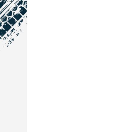
NOS COORDONNÉES
Courtage Auto Grand Est
:
Zone de l'Allan
25600 Vieux-Charmont
03 81 32 32 30
Courtage Auto Bordeaux
:
3 avenue Paul LANGEVIN
33600 PESSAC
05 25 53 07 73
Courtage Auto Paris
:
12 Avenue des Prés
78180 Montigny Le Bretonneux