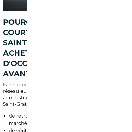
POURQUOI PASSER PAR UN
COURTIER AUTOMOBILE À
SAINT-GRATIEN POUR
ACHETER UNE VOITURE
D'OCCASION (FIABILITÉ,
AVANTAGES, SÉCURISATION)
Faire appel à un courtier local, c'est bénéficier d'un
réseau européen, d'un accompagnement
administratif et d'une sécurisation des transactions. À
Saint-Gratien, un courtier permet :
de retrouver des véhicules moins chers que sur le
marché français,
de vérifier l'historique et la conformité avant achat,