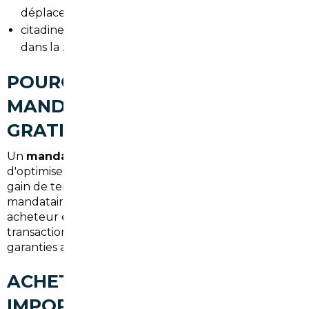
déplacements professionnels,
citadines économiques pour circuler facilement
dans la zone urbaine.
POURQUOI FAIRE APPEL À UN
MANDATAIRE AUTO À SAINT-
GRATIEN
Un
mandataire auto Saint-Gratien
permet
d'optimiser le budget : réduction du prix d'achat,
gain de temps et gestion complète des formalités. Le
mandataire sert d'intermédiaire fiable entre
acheteur et vendeur, limite les risques liés aux
transactions internationales et propose souvent des
garanties additionnelles.
ACHETER UNE VOITURE
IMPORTÉE À SAINT-GRATIEN :