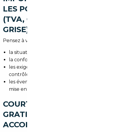
LES POINTS DE VIGILANCE
(TVA, CONFORMITÉ, CARTE
GRISE)
Pensez à vérifier :
la situation de la TVA selon le pays d'origine,
la conformité européenne (certificat COC),
les exigences pour la carte grise en France et le
contrôle technique valide,
les éventuelles transformations à prévoir pour
mise en conformité.
COURTIER AUTOMOBILE SAINT-
GRATIEN : UN
ACCOMPAGNEMENT CLÉ EN