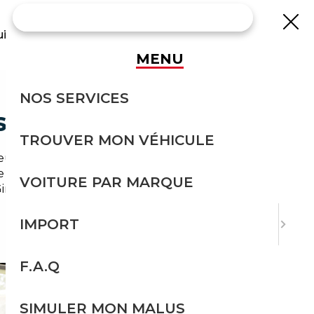
uisse
MENU
NOS SERVICES
SÉCURITÉ
TROUVER MON VÉHICULE
rs qui prennent le tram et les familles qui
e service de
courtier automobile Talence
VOITURE PAR MARQUE
 Gironde (33) et de la région Nouvelle-Aquitaine.
IMPORT
F.A.Q
SIMULER MON MALUS