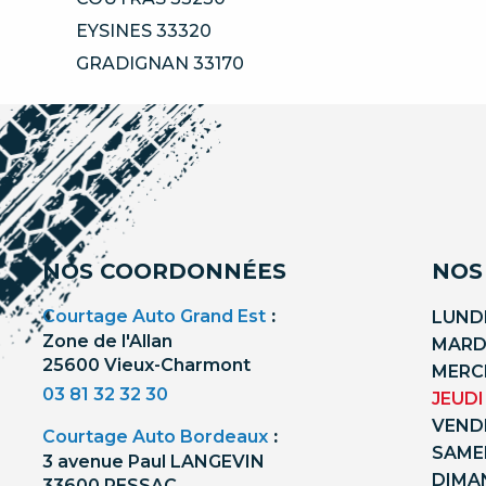
EYSINES 33320
GRADIGNAN 33170
NOS COORDONNÉES
NOS
Courtage Auto Grand Est
:
LUNDI
Zone de l'Allan
MARDI
25600 Vieux-Charmont
MERCR
03 81 32 32 30
JEUDI
VENDR
Courtage Auto Bordeaux
:
SAMED
3 avenue Paul LANGEVIN
DIMA
33600 PESSAC