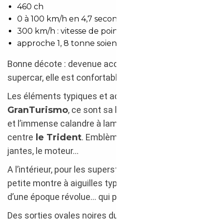
460 ch
0 à 100 km/h en 4,7 secondes !
300 km/h : vitesse de pointe
approche 1, 8 tonne soient, 1780 kg
Bonne décote : devenue accessible, en GT ou
supercar, elle est confortable, avenante : 4 places.
Les éléments typiques et addictifs de la
GranTurismo
, ce sont sa ligne hors du commun
et l’immense calandre à lamelles verticales avec au
centre
le Trident
. Emblème omniprésent : sur les
jantes, le moteur…
A l’intérieur, pour les superstitieux, retrouvez la
petite montre à aiguilles typique et représentative
d’une époque révolue… qui perdure !
Des sorties ovales noires duquel s’échappe LE son