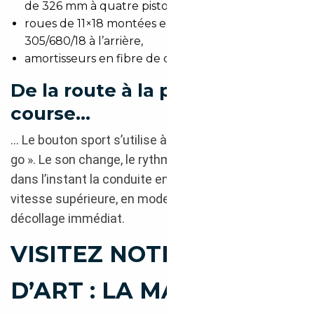
de 326 mm à quatre pistons à l’arrière,
roues de 11×18 montées en 305/645/18 à l’avant et
305/680/18 à l’arrière,
amortisseurs en fibre de carbone.
De la route à la piste de
course…
… Le bouton sport s’utilise à l’envi, façon « stop and
go ». Le son change, le rythme s’adapte. Il booste
dans l’instant la conduite en vous propulsant à la
vitesse supérieure, en mode avion, pour un
décollage immédiat.
VISITEZ NOTRE GALERIE
D’ART : LA MASERATI