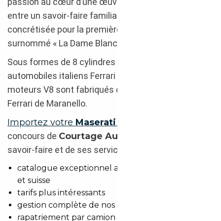
passion au cœur d’une œuvre d’art : une fusion
entre un savoir-faire familial et un design stylé,
concrétisée pour la première fois dans le prototype
surnommé « La Dame Blanche ».
Sous formes de 8 cylindres en V des constructeurs
automobiles italiens Ferrari et Maserati, les
moteurs V8 sont fabriqués depuis 2002 par l’Usine
Ferrari de Maranello.
Importez votre
Maserati GranTurismo
avec le
concours de
Courtage Auto
et bénéficiez de son
savoir-faire et de ses services :
catalogue exceptionnel aux niveaux européen
et suisse
tarifs plus intéressants
gestion complète de nos services
rapatriement par camion