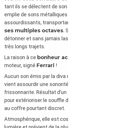
tant ils se délectent de son expression pleine,
emplie de sons métalliques presque
assourdissants, transportant jusqu’à l’ivresse, de
ses multiples octaves
. Sans pour autant
détonner et sans jamais lasser ; même durant les
très longs trajets.
La raison à ce
bonheur acoustique
? Son
moteur, signé
Ferrari
!
Aucun son émis par la diva n’est «
non troppo
» et ne
vient assourdir une sonorité d’échappement si…
frissonnante. Résultat d’un travail d’acousticiens
pour extérioriser le souffle d’un
V8
digne d’un ténor
au coffre pourtant discret.
Atmosphérique, elle est cosmique ; elle capte la
lumière et prévient de la pluie avec ses capteurs.