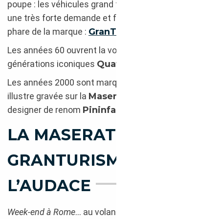
poupe : les véhicules grand tourisme connaissent
une très forte demande et fondent le concept-
phare de la marque :
GranTurismo
!
Les années 60 ouvrent la voie aux premières
générations iconiques
Quattroporte
et
Ghibli
…
Les années 2000 sont marquées par la griffe
illustre gravée sur la
Maserati MC Stradale
du
designer de renom
Pininfarina
.
LA MASERATI
GRANTURISMO :
L’AUDACE
Week-end à Rome
… au volant de l’impétueuse,