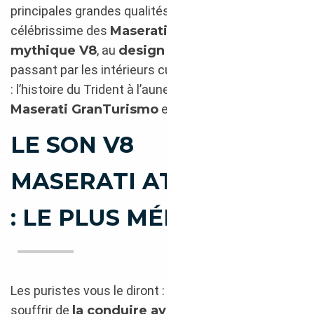
principales grandes qualités de la famille
célébrissime des
Maserati GT
: du
moteur
mythique V8
, au
design Pininfarina
, en
passant par les intérieurs cuir sensuels et sublimes
: l’histoire du Trident à l’aune de notre galerie de
Maserati GranTurismo
et de l’art italien revisité !
LE SON V8
MASERATI ATMOSPHÉRI
: LE PLUS MÉLODIEUX !
Les puristes vous le diront :
ils ne peuvent
souffrir de
la conduire avec un silencieux
…