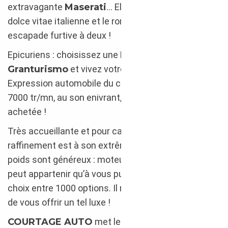
extravagante
Maserati
… Elle incarne à elle seule la
dolce vitae italienne et le romantisme d’une
escapade furtive à deux !
Epicuriens : choisissez une
Maserati
Granturismo
et vivez votre passion au jour le jour !
Expression automobile du charme et du farniente à
7000 tr/mn, au son enivrant, elle mérite d’être
achetée !
Très accueillante et pour cause : son degré de
raffinement est à son extrême. Sa taille et son
poids sont généreux : moteur, portières… Elle ne
peut appartenir qu’à vous puisque vous avez le
choix entre 1000 options. Il n’appartient qu’à vous
de vous offrir un tel luxe !
COURTAGE AUTO
met les projecteurs sur les