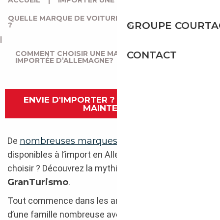
ACCUEIL
|
IMPORTER UNE VOITURE D’ALLEMAGNE
|
QUELLE MARQUE DE VOITURE CHOISIR EN ALLEMAGNE
GROUPE COURTA
?
|
COMMENT CHOISIR UNE MASERATI GRANTURISMO
CONTACT
IMPORTÉE D’ALLEMAGNE?
ENVIE D'IMPORTER ? CONTACTEZ-NOUS
MAINTENANT
De
nombreuses marques de voitures
sont
disponibles à l’import en Allemagne. Mais laquelle
choisir ? Découvrez la mythique
Maserati
GranTurismo
.
Tout commence dans les années 1900 au sein
d’une famille nombreuse avec à sa tête
Rodolfo