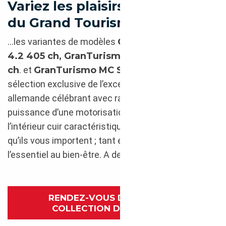
Variez les plaisirs d’exception
du Grand Tourisme avec…
…les variantes de modèles
GranTurismo V8 et
4.2 405 ch, GranTurismo Sport V8 4.7 l 460
ch
. et
GranTurismo MC Stradale 4.7
;
sélection exclusive de l’excellence d’origine
allemande célébrant avec raffinement et style, la
puissance d’une motorisation V8, la ligne et
l’intérieur cuir caractéristique, dont nous savons
qu’ils vous importent ; tant elles apportent
l’essentiel au bien-être. A deux ou en famille.
RENDEZ-VOUS DANS NOTRE
COLLECTION DE MASERATI