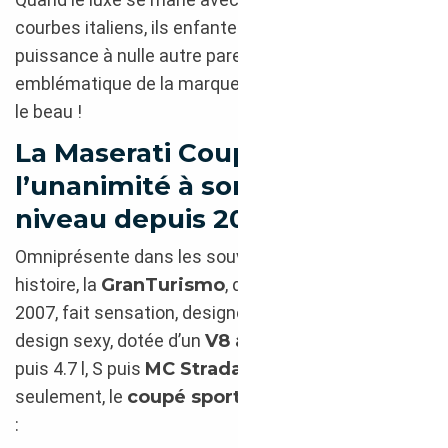
courbes italiens, ils enfantent un confort et une
puissance à nulle autre pareille : le coupé sport,
emblématique de la marque au Trident, transcende
le beau !
La Maserati Coupé :
l’unanimité à son plus haut
niveau depuis 2007 !
Omniprésente dans les souvenirs et dans son
histoire, la
GranTurismo
, depuis son apparition en
2007, fait sensation, designée par
Pininfarina
. Au
design sexy, dotée d’un
V8 atmosphérique
, 4.2 l
puis 4.7 l, S puis
MC Stradale
équipé de 2 places
seulement, le
coupé sport Maserati
s’est enrichi
: