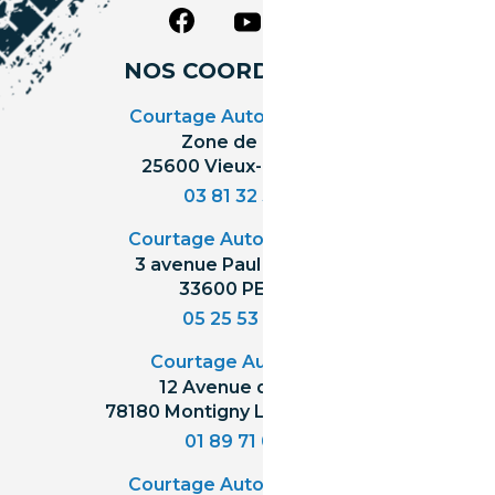
NOS COORDONNÉES
Courtage Auto Grand Est
:
Zone de l'Allan
25600 Vieux-Charmont
03 81 32 32 30
Courtage Auto Bordeaux
:
3 avenue Paul LANGEVIN
33600 PESSAC
05 25 53 07 73
Courtage Auto Paris
:
12 Avenue des Prés
78180 Montigny Le Bretonneux
01 89 71 00 37
Courtage Auto Mulhouse
: