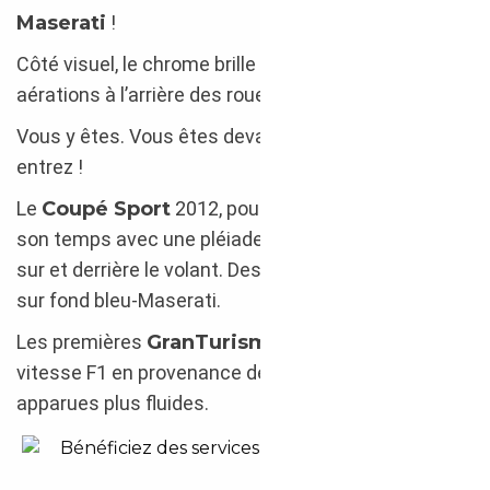
Maserati
!
Côté visuel, le chrome brille de tous ses feux. 3
aérations à l’arrière des roues avant…
Vous y êtes. Vous êtes devant une
Maserati
:
entrez !
Le
Coupé Sport
2012, pour ce citer qu’elle, marque
son temps avec une pléiade de boutons-vintage :
sur et derrière le volant. Des compteurs à aiguilles
sur fond bleu-Maserati.
Les premières
GranTurismo
avaient une Boîte de
vitesse F1 en provenance de Ferrari puis les SF sont
apparues plus fluides.