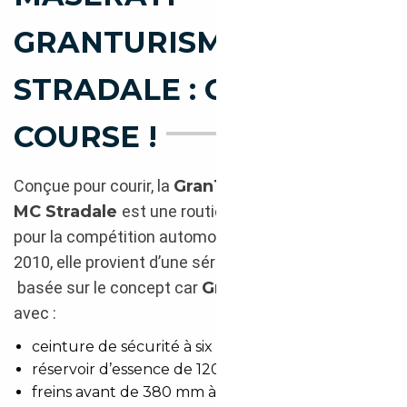
GRANTURISMO MC
STRADALE : CAP =>
COURSE !
Conçue pour courir, la
GranTurismo
MC Stradale
est une routière de prestige faite
pour la compétition automobile. Produite de 2009 à
2010, elle provient d’une série limitée de 450 ch
basée sur le concept car
GranTurismo MC
,
avec :
ceinture de sécurité à six points,
réservoir d’essence de 120 litres,
freins avant de 380 mm à étriers à six pistons et