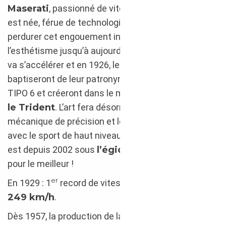
Maserati
, passionné de vitesse. La fratrie qui en
est née, férue de technologie pionnière, fera
perdurer cet engouement inconditionné pour
l’esthétisme jusqu’à aujourd’hui ! Grâce à eux, tout
va s’accélérer et en 1926, les 3 frères
Maserati
baptiseront de leur patronyme, leur première voiture
TIPO 6 et créeront dans le même temps l’emblème,
le Trident
. L’art fera désormais alliance avec la
mécanique de précision et le luxe ; le raffinement
avec le sport de haut niveau… L’écurie de Modène
est depuis 2002 sous
l’égide du Cheval Cabré
,
pour le meilleur !
er
En 1929 : 1
record de vitesse à un peu
plus de
249 km/h
.
Dès 1957, la production de la
3500 GT
a le vent en