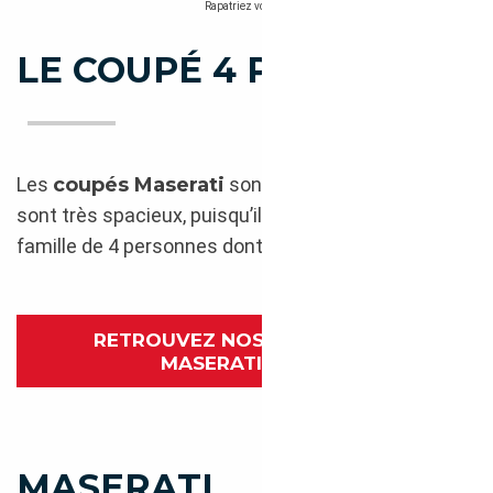
Rapatriez votre Maserati GranTurismo avec l’aide de C
LE COUPÉ 4 PLACES
Les
coupés Maserati
sont classieux ; en cuir, ils
sont très spacieux, puisqu’ils peuvent accueillir une
famille de 4 personnes dont deux sièges enfant !
RETROUVEZ NOS MODÈLES DE
MASERATI GHILBI
MASERATI