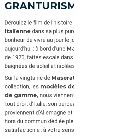
GRANTURISMO !
Déroulez le film de l’histoire de
l’automobile
italienne
dans sa plus pure tradition et goûtez au
bonheur de vivre au jour le jour. Des années 70 à
aujourd’hui : à bord d’une
Maserati Mexico
datant
de 1970, faites escale dans les petites criques
baignées de soleil et isolées de la botte italienne.
Sur la vingtaine de
Maserati
que compte notre
collection, les
modèles de l’audacieuse haut
de gamme
,
nous viennent, en grande majorité,
tout droit d’Italie, son berceau, 6 incomparables
GT
proviennent d’Allemagne et signent une collection
hors du commun dédiée pleinement à votre
satisfaction et à votre sens de l’esthétisme.