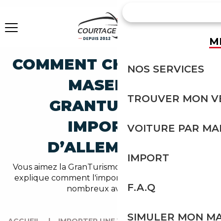
M
COMMENT CHOISIR UNE
NOS SERVICES
MASERATI
TROUVER MON V
GRANTURISMO
IMPORTÉE
VOITURE PAR M
D’ALLEMAGNE?
IMPORT
Vous aimez la GranTurismo ? Courtage Auto vous
explique comment l'importer pour bénéficier de
F.A.Q
nombreux avantages !
SIMULER MON M