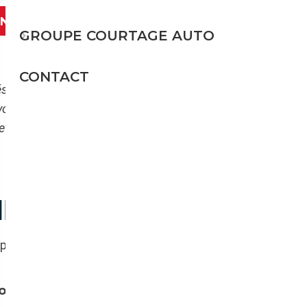
ANT
GROUPE COURTAGE AUTO
CONTACT
entent quelques subtilités à connaître. C’est
 voir plus clair, mais qui ne remplace pas les
 et du rapatriement.
NE PORSCHE ?
à payer de nouveau la
TVA française à
tourisme
. Seuls
les véhicules