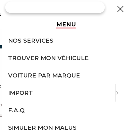
uisse
MENU
A TVA SUR
NOS SERVICES
TROUVER MON VÉHICULE
 ?
VOITURE PAR MARQUE
import d'une Porsche en France.
IMPORT
QUES DE VOITURES À IMPORTER ?
|
F.A.Q
PÉRER LA TVA SUR UNE PORSCHE ?
SIMULER MON MALUS