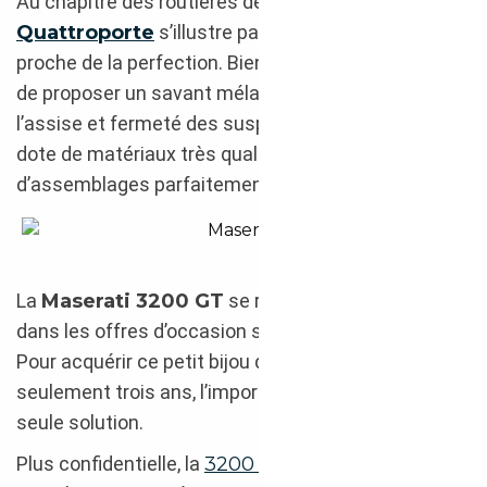
Au chapitre des routières de luxe, la
Maserati
Quattroporte
s’illustre par un comportement
proche de la perfection. Bien équilibrée et capable
de proposer un savant mélange entre confort de
l’assise et fermeté des suspensions, la berline se
dote de matériaux très qualitatifs et
d’assemblages parfaitement réalisés.
Maserati Quattroporte 2017 achetée en Suède
La
Maserati 3200 GT
se retrouve également
dans les offres d’occasion sur le marché suédois.
Pour acquérir ce petit bijou dont la production dura
seulement trois ans, l’import reste quasiment la
seule solution.
Plus confidentielle, la
3200 GT
est vive et légère.