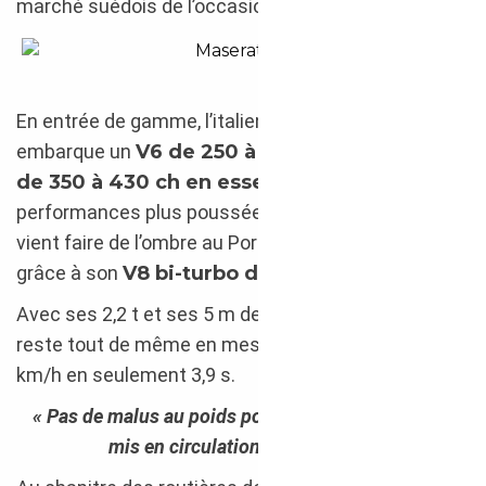
marché suédois de l’occasion.
Maserati Levante Trofeo 2019 importée de Suè
En entrée de gamme, l’italien haut sur pattes
embarque un
V6 de 250 à 275 ch en Diesel, et
de 350 à 430 ch en essence
. Pour des
performances plus poussées, le
Levante Trofeo
vient faire de l’ombre au Porsche Cayenne Turbo S
grâce à son
V8 bi-turbo de 3.8 l et ses 590 ch
.
Avec ses 2,2 t et ses 5 m de longueur, le Levante
reste tout de même en mesure d’abattre le 0 à 100
km/h en seulement 3,9 s.
« Pas de malus au poids pour un Maserati Levante
mis en circulation avant 2022. »