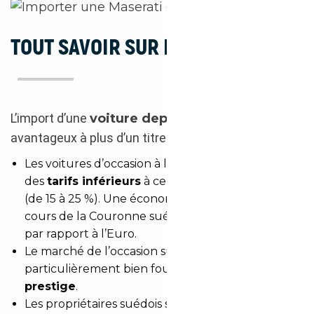
TOUT SAVOIR SUR L’IMPORT SUÈDE
L’import d’une
voiture depuis la Suède
est
avantageux à plus d’un titre :
Les voitures d’occasion à l’import sont affichées à
des
tarifs inférieurs
à ceux du marché français
(de 15 à 25 %). Une économie amplifiée par le
cours de la Couronne suédoise qui est en retrait
par rapport à l’Euro.
Le marché de l’occasion suédois est
particulièrement bien fourni en
voitures de
prestige
.
Les propriétaires suédois sont le plus souvent très