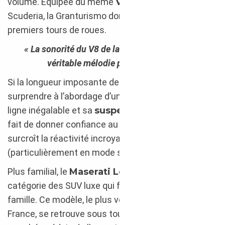
volume. Equipée du même
V8 Ferrari
que la F430
Scuderia, la Granturismo donne le ton dès les
premiers tours de roues.
« La sonorité du V8 de la Granturismo est une
véritable mélodie pour le pilote. »
Si la longueur imposante de la Granturismo peut
surprendre à l’abordage d’une route sinueuse, sa
ligne inégalable et sa
suspension pilotée
ont vite
fait de donner confiance au pilote qui appréciera de
surcroît la réactivité incroyable de la boîte robotisée
(particulièrement en mode sport).
Plus familial, le
Maserati Levante
fait partie de la
catégorie des SUV luxe qui font la part belle à la
famille. Ce modèle, le plus vendu de la marque en
France, se retrouve sous toutes ses finitions sur le