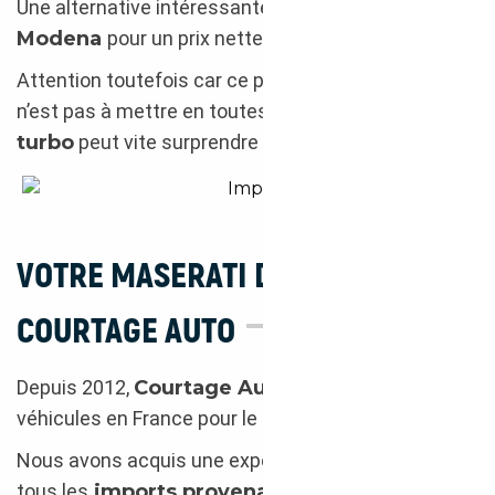
Une alternative intéressante à la
Ferrari 360
Modena
pour un prix nettement inférieur.
Attention toutefois car ce petit bolide hors-normes
n’est pas à mettre en toutes les mains. Son
V8 bi-
turbo
peut vite surprendre par sa vivacité.
Import Suède : Maserati 3200 GT
VOTRE MASERATI DE SUÈDE AVEC
COURTAGE AUTO
Depuis 2012,
Courtage Auto
importe des
véhicules en France pour le compte de ses clients.
Nous avons acquis une expertise approfondie sur
tous les
imports provenant d’Europe
, et