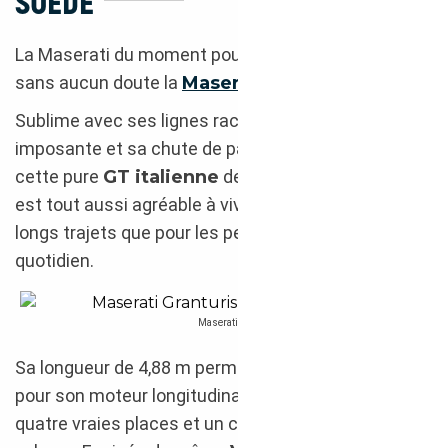
SUÈDE
La Maserati du moment pour un import Suède est
sans aucun doute la
Maserati Granturismo
.
Sublime avec ses lignes racées, sa calandre
imposante et sa chute de pavillon caractéristique,
cette pure
GT italienne
designée par Pininfarina
est tout aussi agréable à vivre et à piloter pour les
longs trajets que pour les petits déplacements du
quotidien.
Maserati Granturismo MC Stradale 2012 import Suède
Sa longueur de 4,88 m permet de créer l’espace
pour son moteur longitudinal tout en proposant
quatre vraies places et un coffre de 260 l de