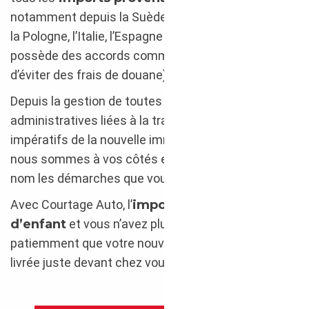
notamment depuis la Suède, l’Allemagne, l’Autriche,
la Pologne, l’Italie, l’Espagne ou même la Suisse (qui
possède des accords commerciaux avec l’UE afin
d’éviter des frais de douane).
Depuis la gestion de toutes les formalités
administratives liées à la transaction, jusqu’aux
impératifs de la nouvelle immatriculation en France,
nous sommes à vos côtés et réalisons en votre
nom les démarches que vous nous confiez.
Avec Courtage Auto, l’
import devient un jeu
d’enfant
et vous n’avez plus qu’à attendre
patiemment que votre nouvelle Maserati vous soit
livrée juste devant chez vous.