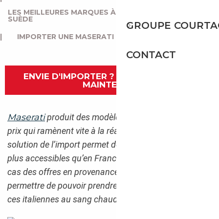
LES MEILLEURES MARQUES À IMPORTER DEPUIS LA
SUÈDE
GROUPE COURTA
|
IMPORTER UNE MASERATI DEPUIS LA SUÈDE
CONTACT
ENVIE D'IMPORTER ? CONTACTEZ-NOUS
MAINTENANT
Maserati
produit des modèles qui font rêver, à des
prix qui ramènent vite à la réalité. Heureusement, la
solution de l’import permet de profiter de tarifs bien
plus accessibles qu’en France. C’est notamment le
cas des offres en provenance de Suède qui vont vous
permettre de pouvoir prendre place au volant d’une de
ces italiennes au sang chaud.