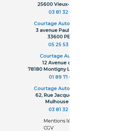
25600 Vieux-Charmont
03 81 32 32 30
Courtage Auto Bordeaux
:
3 avenue Paul LANGEVIN
33600 PESSAC
05 25 53 07 73
Courtage Auto Paris
:
12 Avenue des Prés
78180 Montigny Le Bretonneux
01 89 71 00 37
Courtage Auto Mulhouse
:
62, Rue Jacques Mugnier
Mulhouse 68200
03 81 32 32 30
Mentions légales
CGV