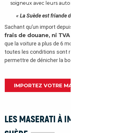
soigneux avec leurs automobiles.
« La Suède est friande de voitures de luxe. »
Sachant qu’un import depuis la Suède n’entraîne
ni
frais de douane, ni TVA à régler
(du moment
que la voiture a plus de 6 mois, ou plus de 6 000 km),
toutes les conditions sont réunies pour vous
permettre de dénicher la bonne affaire.
IMPORTEZ VOTRE MASERATI DE SUÈDE
LES MASERATI À IMPORTER DE