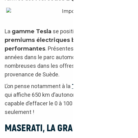
Tesla Model S 2021 import Suède
La
gamme Tesla
se positionne donc sur des
premiums électriques bien équipées et
performantes
. Présentes depuis plusieurs
années dans le parc automobile, elle se retrouvent
nombreuses dans les offres d’occasion en
provenance de Suède.
L’on pense notamment à la
Tesla Model S
P100D
qui affiche 650 km d’autonomie, mais qui est aussi
capable d’effacer le 0 à 100 km/h en 2,7 s
seulement !
MASERATI, LA GRANTURISMO A LE