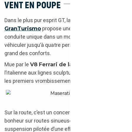
VENT EN POUPE
Dans le plus pur esprit GT, la
Maserati
GranTurismo
propose une expérience de
conduite unique dans un modèle capable de
véhiculer jusqu’à quatre personnes dans le plus
grand des conforts.
Mue par le
V8 Ferrari de la F430 Scuderia
,
l’italienne aux lignes sculpturales donne le ton dès
les premiers vrombissements de son moteur.
Import Suède : Maserati GranTurismo 2018
Sur la route, c’est un concerto. La mélodie du
bonheur sur routes sinueuses, appuyée par une
suspension pilotée d’une efficacité surprenante,