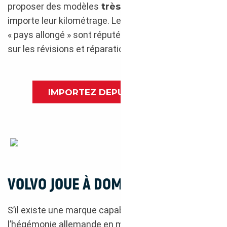
proposer des modèles
très bien entretenus
, peu
importe leur kilométrage. Les conducteurs du
« pays allongé » sont réputés pour être pointilleux
sur les révisions et réparations éventuelles.
IMPORTEZ DEPUIS LA SUÈDE
Port de pêche en Suède
VOLVO JOUE À DOMICILE
S’il existe une marque capable de défier
l’hégémonie allemande en matière de voitures