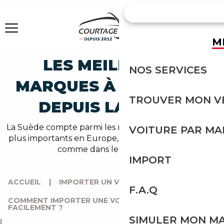
M
LES MEILLEURES
NOS SERVICES
MARQUES À IMPORTER
TROUVER MON V
DEPUIS LA SUÈDE
La Suède compte parmi les marchés de l'occasion les
VOITURE PAR M
plus importants en Europe, dans le haut de gamme
comme dans le généraliste.
IMPORT
ACCUEIL
|
IMPORTER UN VÉHICULE DE SUÈDE
|
F.A.Q
COMMENT IMPORTER UNE VOITURE DE SUÈDE
FACILEMENT ?
SIMULER MON M
|