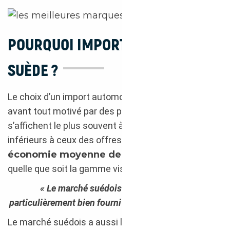
POURQUOI IMPORTER DEPUIS LA
SUÈDE ?
Le choix d’un import automobile depuis la Suède est
avant tout motivé par des prix de vente qui
s’affichent le plus souvent à des montants bien
inférieurs à ceux des offres françaises. Une
économie moyenne de 20 %
a été constatée,
quelle que soit la gamme visée.
« Le marché suédois de l’occasion est
particulièrement bien fourni en modèles premiums. »
Le marché suédois a aussi la particularité de