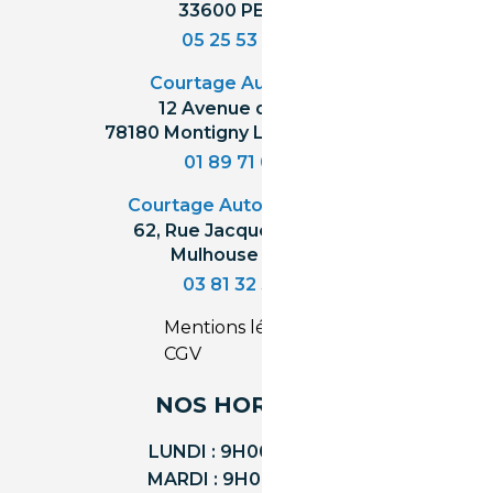
33600 PESSAC
05 25 53 07 73
Courtage Auto Paris
:
12 Avenue des Prés
78180 Montigny Le Bretonneux
01 89 71 00 37
Courtage Auto Mulhouse
:
62, Rue Jacques Mugnier
Mulhouse 68200
03 81 32 32 30
Mentions légales
CGV
NOS HORAIRES
LUNDI : 9H00 - 18H00
MARDI : 9H00 - 18H00