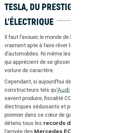
TESLA, DU PRESTIGE DANS
L’ÉLECTRIQUE
Il faut l’avouer, le monde de l’électrique n’est pas
vraiment apte à faire rêver les passionnés
d’automobiles. Ni même les simples conducteurs
qui apprécient de se glisser derrière le volant d’une
voiture de caractère.
Cependant, si aujourd’hui de nombreux
constructeurs tels qu’
Audi
ou même
Porsche
savent produire, fiscalité CO2 oblige, des modèles
électriques séduisants et performants,
Tesla
reste
pionnier dans ce cœur de gamme et a longtemps
détenu tous les
records d’autonomie
(avant
l’arrivée des
Mercedes EQE et EQS
).