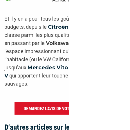
Volkswagen California 2018 Achat Suède
Et il y en a pour tous les goûts et pour tous les
budgets, depuis le
Citroën SpaceTourer
qui se
classe parmi les plus qualitatifs des généralistes,
en passant par le
Volkswagen Transporter
et
l’espace impressionnant qu’il propose dans
l’habitacle (ou le VW California et son toit relevable),
jusqu’aux
Mercedes Vito
et
Mercedes Classe
V
qui apportent leur touche de luxe à vos bivouacs
sauvages.
DEMANDEZ L’AVIS DE VOTRE COURTIER AUTO
D’autres articles sur les véhicules à