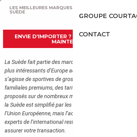
LES MEILLEURES MARQUES À IMPORTER DEPUIS LA
SUÈDE
GROUPE COURTA
CONTACT
ENVIE D'IMPORTER ? CONTACTEZ-NOUS
MAINTENANT
La Suède fait partie des marchés de l’occasion les
plus intéressants d’Europe actuellement. Qu’il
s’agisse de sportives de grosses cylindrées, ou de
familiales premiums, des tarifs imbattables sont
proposés sur de nombreux modèles. L’import depuis
la Suède est simplifié par les accords entre pays de
l’Union Européenne, mais l’accompagnement par des
experts de l’international reste une valeur sûre pour
assurer votre transaction.