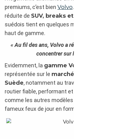
premiums, c’est bien
Volvo
. Proposant une gamme
réduite de
SUV, breaks et berlines
, l’offre du
suédois tient en quelques modèles aux prestations
haut de gamme.
« Au fil des ans, Volvo a réduit sa gamme pour se
concentrer sur l’essentiel. »
Evidemment, la
gamme Volvo
est bien
représentée sur le
marché de l’occasion en
Suède
, notamment au travers du
XC90
, un SUV
routier fiable, performant et suréquipé qui se dote,
comme les autres modèles de sa fratrie, des
fameux feux de jour en forme de marteau de Thor.
Volvo XC90 2015 importé de Suède