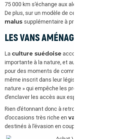
75 000 km s’échange aux alentours des 48 000 €.
De plus, sur un modèle de cette année,
aucun
malus
supplémentaire à prévoir.
LES VANS AMÉNAGÉS
La
culture suédoise
accorde une place
importante à la nature, et au besoin de s’y retrouver
pour des moments de communion intense. Cela est
même inscrit dans leur législation avec le « droit à la
nature » qui empêche les propriétaires terriens
d’enclaver les accès aux espaces naturels.
Rien d’étonnant donc à retrouver un catalogue
d’occasions très riche en
vans aménagés
destinés à l’évasion en couple ou en famille.