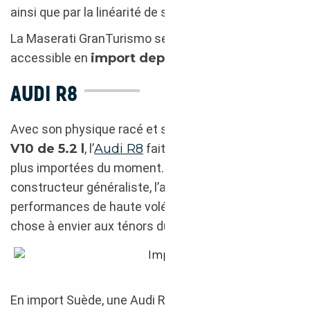
ainsi que par la linéarité de sa boîte robotisée.
La Maserati GranTurismo se rend particulièrement
accessible en
import depuis la Suède
.
AUDI R8
Avec son physique racé et son
V8 de 4.2 l
, ou son
V10 de 5.2 l
, l’
Audi R8
fait partie des sportives les
plus importées du moment. Bien qu’issue d’un
constructeur généraliste, l’allemande affiche des
performances de haute volée qui n’ont pas grand-
chose à envier aux ténors du segment.
Importation Suède : Audi R8 2013
En import Suède, une Audi R8 420 ch de 2008 avec