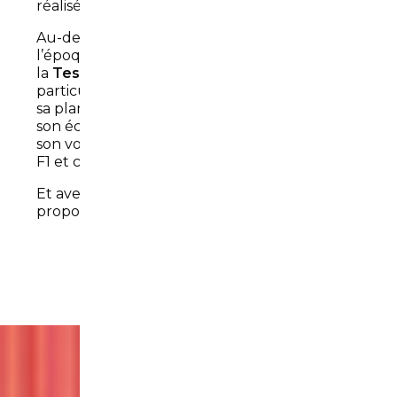
réalisé en 9,23 secondes seulement.
Au-delà des performances, inouïes pour
l’époque et encore excellentes aujourd’hui,
la
Tesla Model S
offre un intérieur
particulièrement original et bien léché, avec
sa planche de bord épurée sur deux niveaux,
son écran tactile d’info divertissement 17’’ et
son volant à mi-chemin entre l’univers de la
F1 et celui de Star Trek.
Et avec tout ça, la californienne continue de
proposer un coffre de 793 litres de capacité.
Importez votre Tesla