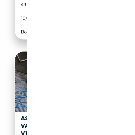
49 900 km
Essence
10/2001
420 CH (309 kW)
Boîte automatique
ASTON MARTIN DB 7
VANTAGE VOLANTE VANTAGE
V12 6.0L 420CV AUTOMATIC