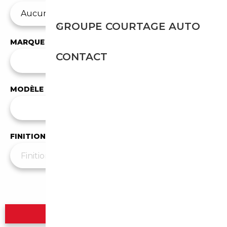
GROUPE COURTAGE AUTO
MARQUE
CONTACT
✕
Aston Martin
MODÈLE
Tous les modèles
FINITION
Plus de filtres
▼
Rechercher