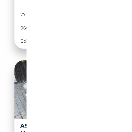
77 000 km
Essence
06/1958
162 CH (119 kW)
Boîte manuelle
ASTON MARTIN DB DB 2/4