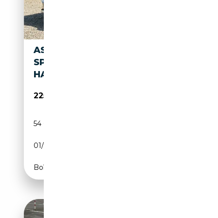
ASTON MARTIN DB DB2
SPORTS SALOON "RARE LEFT-
HAND DRIVE" RARE LEFT
225 000€
54 000 km
Essence
01/1952
CH
Boîte manuelle