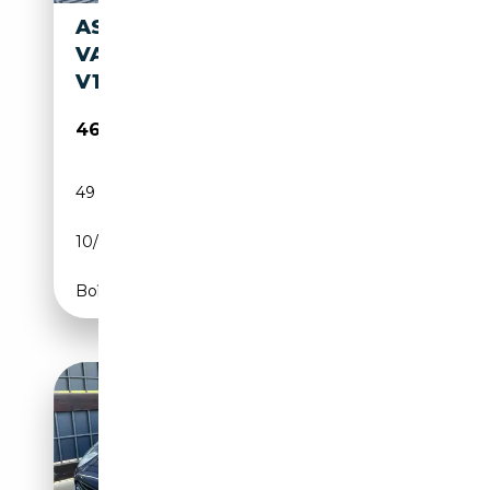
ASTON MARTIN DB 7
VANTAGE VOLANTE VANTAGE
V12 6.0L 420CV AUTOMATIC
46 990€
49 900 km
Essence
10/2001
420 CH (309 kW)
Boîte automatique