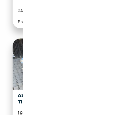
03/2017
639 CH (470 kW)
Boîte automatique
ASTON MARTIN DB 2/4 MK III
TICKFORD BODY
166 900€