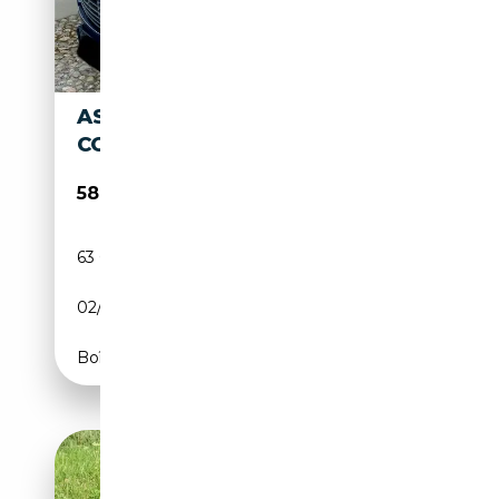
ASTON MARTIN DB DB9
COUPÉ TOUCHTRONIC
58 990€
63 000 km
Essence
02/2007
457 CH (336 kW)
Boîte automatique