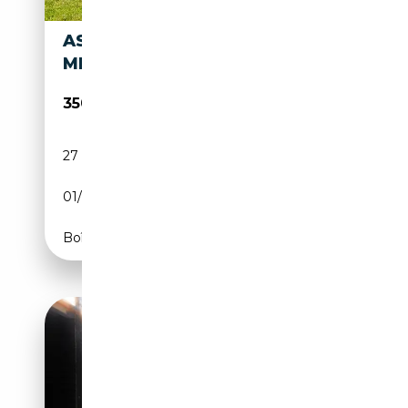
ASTON MARTIN DB 4
MKII
350 000€
27 000 km
Essence
01/1961
241 CH (177 kW)
Boîte manuelle