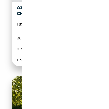
ASTON MARTIN DB 2 MKIII '59
CH1642
189 950€
86 059 km
Essence
01/1959
179 CH (132 kW)
Boîte manuelle