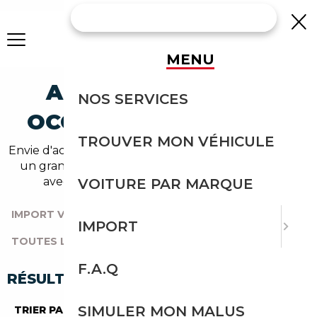
MENU
ASTON-MARTIN DB
NOS SERVICES
OCCASION EN IMPORT
TROUVER MON VÉHICULE
Envie d'acheter une db au meilleur prix ? Découvrez
un grand choix d'annonces disponibles en import
avec l'accompagnement Courtage Auto.
VOITURE PAR MARQUE
IMPORT VOITURE
|
TOUTES LES MARQUES
|
IMPORT
TOUTES LES OCCASIONS
|
ASTON-MARTIN
|
DB
F.A.Q
RÉSULTATS DE VOTRE RECHERCHE
SIMULER MON MALUS
TRIER PAR