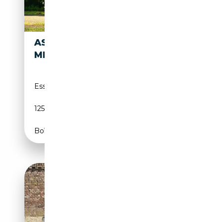
ASTON MARTIN DB
190 000€
MK1
Essence
01/1953
125 CH (92 kW)
Boîte manuelle