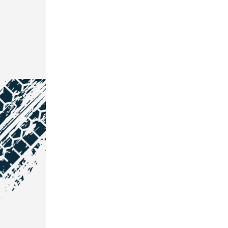
NOS COORDONNÉES
Courtage Auto Grand Est
:
Zone de l'Allan
25600 Vieux-Charmont