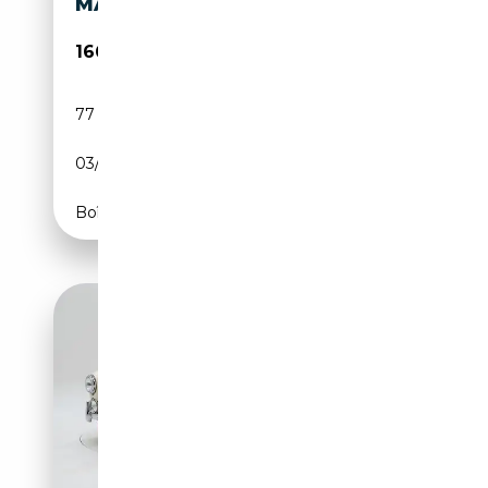
MARK III *TICKFORD BODY *
166 900€
77 000 km
Essence
03/1958
162 CH (119 kW)
Boîte manuelle