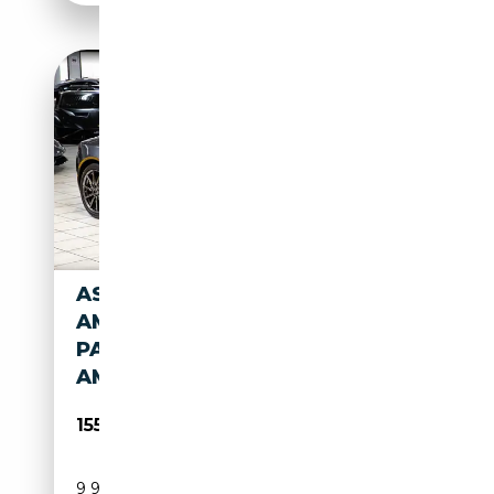
ASTON MARTIN DB 11 V12
AMR
PACK|BANG&OLUFSEN|360°C
AMERA|CARBON
155 850€
9 900 km
Essence