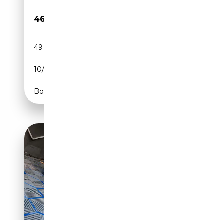
46 990€
49 900 km
Essence
10/2001
420 CH (309 kW)
Boîte automatique