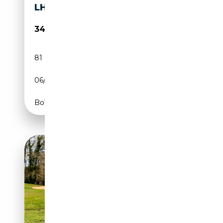
LHD
345 000€
81 000 km
Essence
06/1969
286 CH (210 kW)
Boîte manuelle