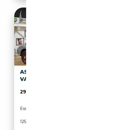
ASTON MARTIN DB DB2
VANTAGE
290 000€
Essence
01/1953
125 CH (92 kW)