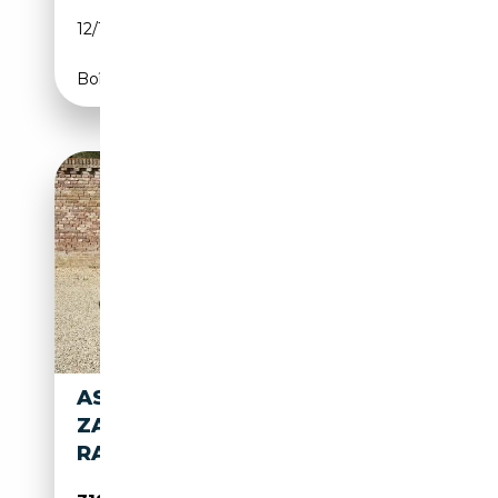
12/1967
283 CH (208 kW)
Boîte manuelle
ASTON MARTIN DB AR1
ZAGATO "№ 27 OF 99" VERY
RARE AND UNIQUE "DOUB