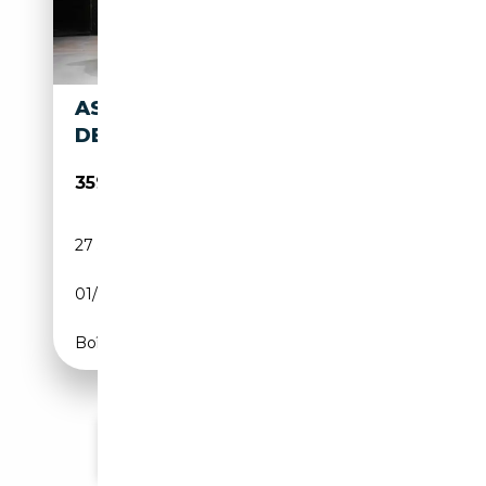
ASTON MARTIN DB
DB4
359 000€
27 500 km
Essence
01/1961
271 CH (199 kW)
Boîte manuelle
Voir plus d'annonces