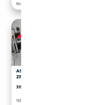
Boîte manuelle
ASTON MARTIN DB MK1 – 4.0L
ZF 5 RESTAURÉE
315 000€
153 617 km
Essence