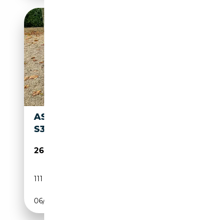
ASTON MARTIN DB 2/4
S3
269 000€
111 111 km
Essence
06/1958
162 CH (119 kW)