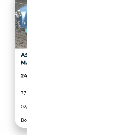
ASTON MARTIN DB DB2/4
MARK I
249 000€
77 800 km
Essence
02/1955
141 CH (104 kW)
Boîte manuelle