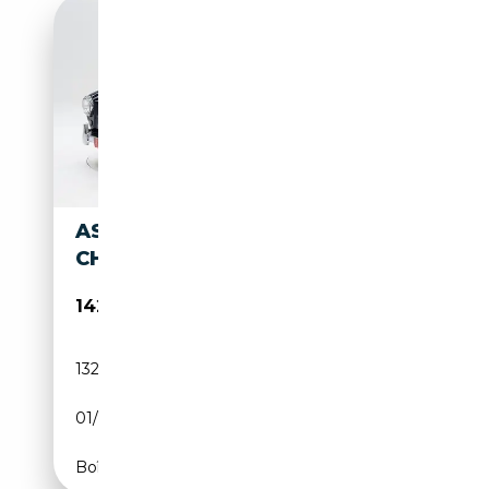
ASTON MARTIN DB 2 MKIII '58
CH31617
142 000€
132 452 km
Essence
01/1958
179 CH (132 kW)
Boîte manuelle