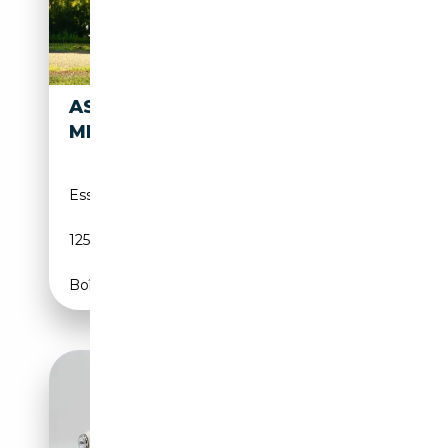
ASTON MARTIN DB
190 000€
MK1
Essence
01/1953
125 CH (92 kW)
Boîte manuelle