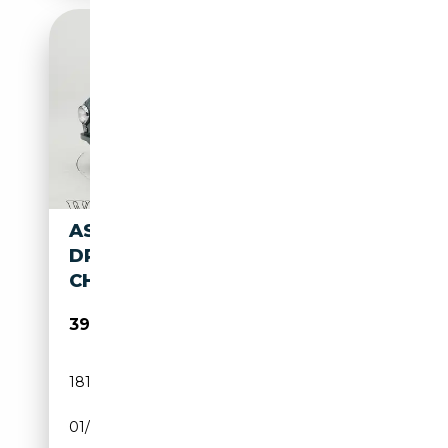
ASTON MARTIN DB 2
DROPHEAD COUPÉ '52
CH0237
399 950€
181 km
Essence
01/1952
105 CH (77 kW)