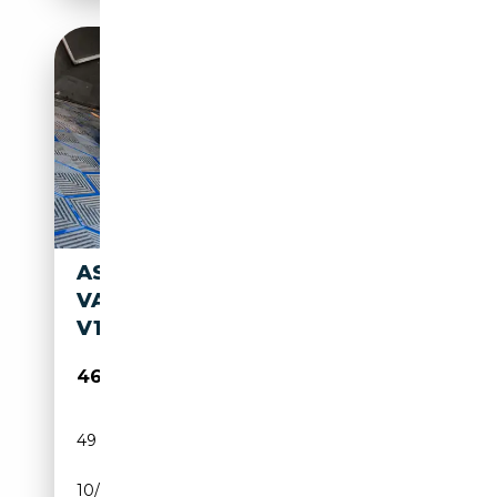
ASTON MARTIN DB 7
VANTAGE VOLANTE VANTAGE
V12 6.0L 420CV AUTOMATIC
46 990€
49 900 km
Essence
10/2001
420 CH (309 kW)