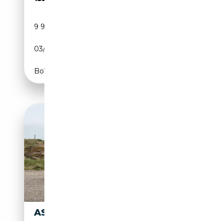
9 900 km
Essence
03/2017
639 CH (470 kW)
Boîte automatique
ASTON MARTIN DB DB4