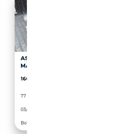
ASTON MARTIN DB DB 2/4
MARK III *TICKFORD BODY *
166 900€
77 000 km
Essence
03/1958
162 CH (119 kW)
Boîte manuelle