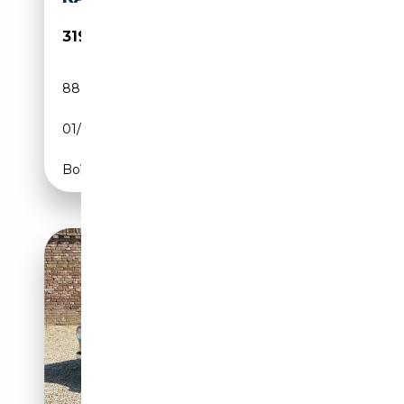
319 500€
88 474 km
Essence
01/2004
CH
Boîte automatique