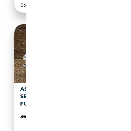
Boîte manuelle
ASTON MARTIN DB DB4
SERIES 3 PRICE REDUCTION!
FULLY RESTORED BY AS
369 500€