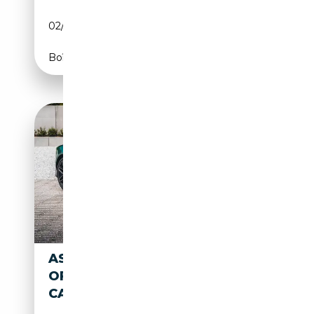
02/2007
457 CH (336 kW)
Boîte automatique
ASTON MARTIN DB DBR22 / 1
OF 22 / DBR22 GREEN /
CARBON