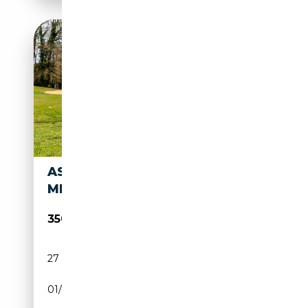
ASTON MARTIN DB 4
MKII
350 000€
27 000 km
Essence
01/1961
241 CH (177 kW)