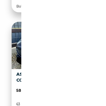
Boîte manuelle
ASTON MARTIN DB DB9
COUPÉ TOUCHTRONIC
58 990€
63 000 km
Essence