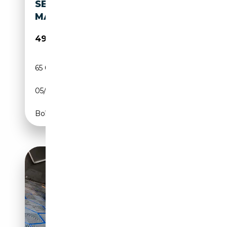
SERIES V VANTAGE -
MATCHING NR. SUPERB CAR!
495 000€
65 008 km
Essence
05/1963
266 CH (196 kW)
Boîte manuelle