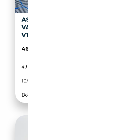
ASTON MARTIN DB 7
VANTAGE VOLANTE VANTAGE
V12 6.0L 420CV AUTOMATIC
46 990€
49 900 km
Essence
10/2001
420 CH (309 kW)
Boîte automatique