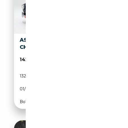
ASTON MARTIN DB 2 MKIII '58
CH31617
142 000€
132 452 km
Essence
01/1958
179 CH (132 kW)
Boîte manuelle