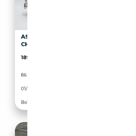
ASTON MARTIN DB 2 MKIII '59
CH1642
189 950€
86 059 km
Essence
01/1959
179 CH (132 kW)
Boîte manuelle