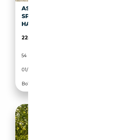
ASTON MARTIN DB DB2
SPORTS SALOON "RARE LEFT-
HAND DRIVE" RARE LEFT
225 000€
54 000 km
Essence
01/1952
CH
Boîte manuelle