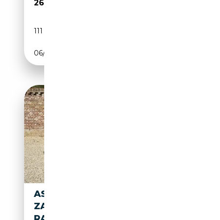
269 000€
111 111 km
Essence
06/1958
162 CH (119 kW)
ASTON MARTIN DB AR1
ZAGATO "№ 27 OF 99" VERY
RARE AND UNIQUE "DOUB