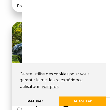
Boîte manuelle
Ce site utilise des cookies pour vous
ASTON MARTIN DB
399 990€
garantir la meilleure expérience
6
utilisateur
Voir plus
51 600 km
Essence
Refuser
Autoriser
01/1966
281 CH (207 kW)