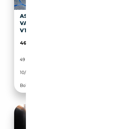
ASTON MARTIN DB 7
VANTAGE VOLANTE VANTAGE
V12 6.0L 420CV AUTOMATIC
46 990€
49 900 km
Essence
10/2001
420 CH (309 kW)
Boîte automatique