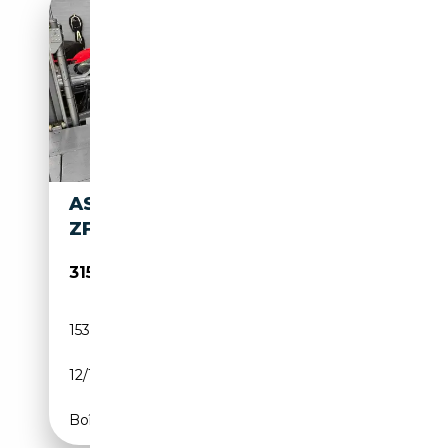
ASTON MARTIN DB MK1 – 4.0L
ZF 5 RESTAURÉE
315 000€
153 617 km
Essence
12/1967
283 CH (208 kW)
Boîte manuelle