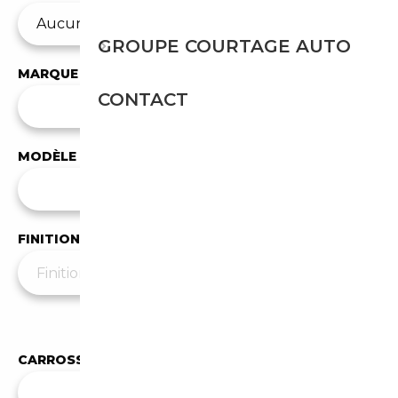
GROUPE COURTAGE AUTO
MARQUE
CONTACT
✕
Aston Martin
MODÈLE
Tous les modèles
FINITION
Moins de filtres
▲
CARROSSERIE
Toutes les carrosseries