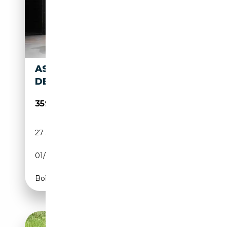
ASTON MARTIN DB
DB4
359 000€
27 500 km
Essence
01/1961
271 CH (199 kW)
Boîte manuelle