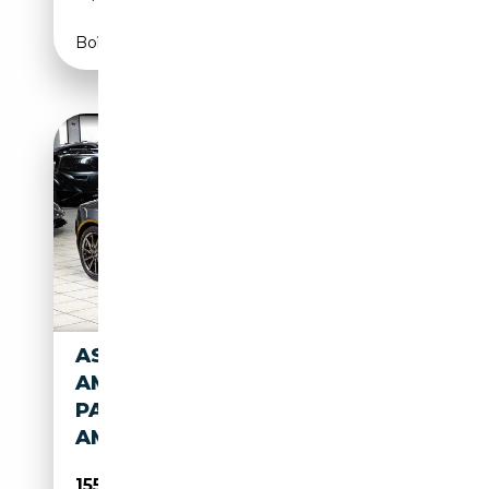
Boîte automatique
ASTON MARTIN DB 11 V12
AMR
PACK|BANG&OLUFSEN|360°C
AMERA|CARBON
155 850€