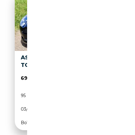
ASTON MARTIN DB 5.9 V12
TOUCHTRONIC
69 500€
95 000 km
Essence
03/2006
457 CH (336 kW)
Boîte automatique