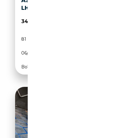
ASTON MARTIN DB 6
LHD
345 000€
81 000 km
Essence
06/1969
286 CH (210 kW)
Boîte manuelle