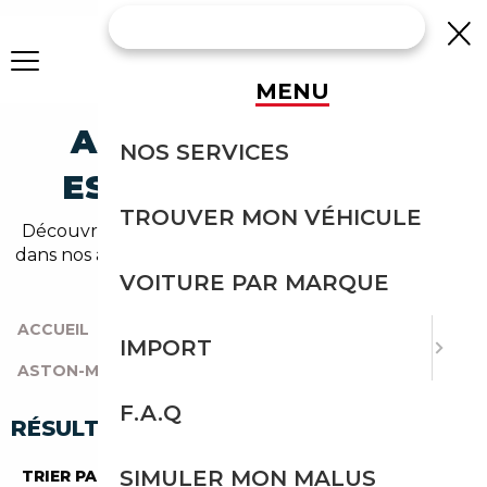
MENU
ASTON-MARTIN DB
NOS SERVICES
ESSENCE OCCASION
TROUVER MON VÉHICULE
Découvrez un large choix de aston-martin essence
dans nos annonces de db. Un import sans effort avec
Courtage Auto.
VOITURE PAR MARQUE
ACCUEIL
|
TOUTES LES MARQUES
|
IMPORT
ASTON-MARTIN
|
DB
|
ESSENCE
F.A.Q
RÉSULTATS DE VOTRE RECHERCHE
SIMULER MON MALUS
TRIER PAR