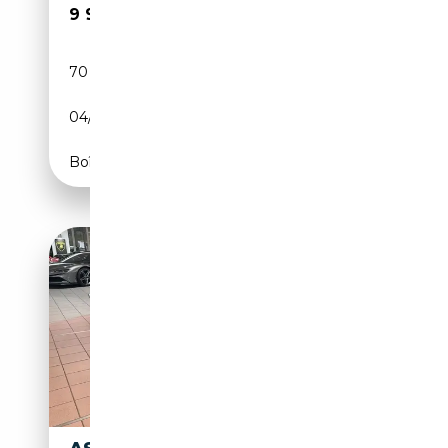
9 999 999€
70 km
Essence
04/2024
715 CH (526 kW)
Boîte automatique