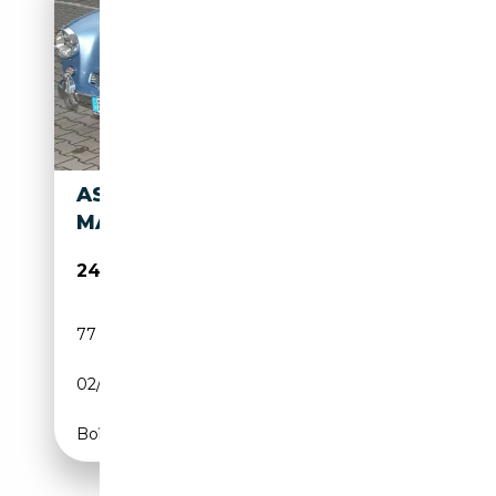
ASTON MARTIN DB DB2/4
MARK I
249 000€
77 800 km
Essence
02/1955
141 CH (104 kW)
Boîte manuelle