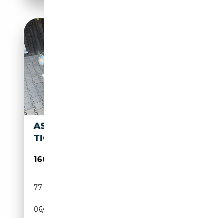
ASTON MARTIN DB 2/4 MK III
TICKFORD BODY
166 900€
77 000 km
Essence
06/1958
162 CH (119 kW)