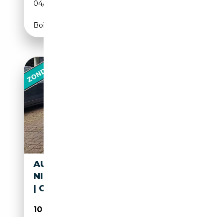
04/2006
163 CH (120 kW)
Boîte manuelle
AUDI TT ROADSTER 2.0 TFSI |
NIEUWE APK | XENON | AIRCO
| C
10 750€