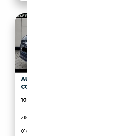
AUDI TT AUDI TT 2.0 TFSI
COUPE 2.0 16V TFSI METALLIC
10 900€
215 000 km
Diesel
01/2009
170 CH (125 kW)