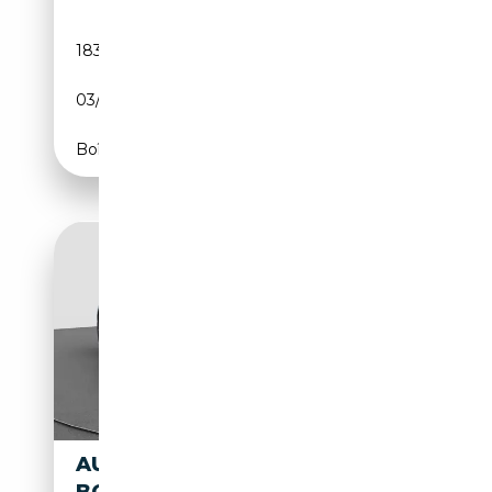
183 909 km
Essence
03/2003
150 CH (110 kW)
Boîte manuelle
AUDI TT 2.0 TFSI PRO LINE |