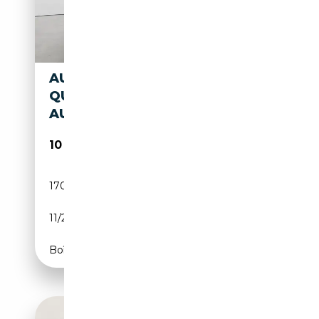
AUDI TT COUPE 3.2
QUATTRO/SH
AUDI/XENON/BOSE/NAVI/SHZ
10 490€
170 000 km
Essence
11/2006
250 CH (184 kW)
Boîte automatique