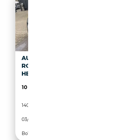
AUDI TT 1.8 TFSI S LINE
ROADSTER 2.HAND VOLL S-
HEFT TOP
10 900€
140 000 km
Essence
03/2011
160 CH (118 kW)
Boîte manuelle