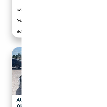
145 408 km
Essence
04/2009
200 CH (147 kW)
Boîte manuelle
AUDI TT TT 2.0 TDI CABRIO
QUATTRO