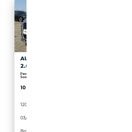
AUDI TT COUPE/ROADSTER
2.0 TFSI S LINE AUTOMATIK
Pack Sport, Système de navigation, Pneus été,
Susp...
10 650€
120 954 km
Essence
03/2008
200 CH (147 kW)
Boîte automatique