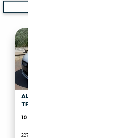
Nouvelle recherche
AUDI TT TT ROADSTER 1.8
TFSI S LINE
10 000€
227 450 km
Essence