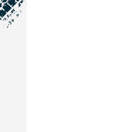
NOS COORDONNÉES
Courtage Auto Grand Est
:
Zone de l'Allan
25600 Vieux-Charmont
03 81 32 32 30
Courtage Auto Bordeaux
:
3 avenue Paul LANGEVIN
33600 PESSAC
05 25 53 07 73
Courtage Auto Paris
:
12 Avenue des Prés
78180 Montigny Le Bretonneux
01 89 71 00 37
Courtage Auto Mulhouse
: