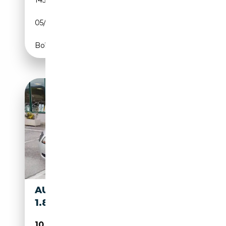
05/2000
179 CH (132 kW)
Boîte manuelle
AUDI TT TT ROADSTER
1.8T
10 500€