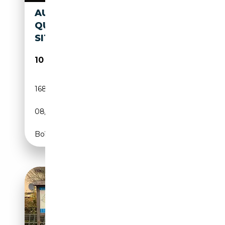
AUDI TT ROADSTER TDI
QUATTRO XENON TEMPOMAT
SITZHEIZ KLIMA
10 890€
168 947 km
Diesel
08/2008
170 CH (125 kW)
Boîte manuelle