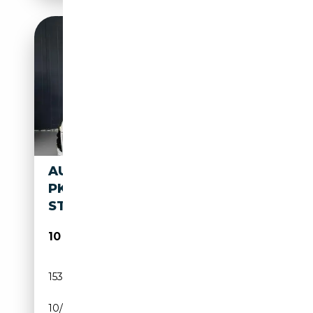
AUDI TT 2.0 TFSI |200
PK|HANDGESCHAKELD|LEDER|
STOELVERWARM
10 490€
153 174 km
Essence
10/2007
200 CH (147 kW)