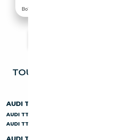
Boîte manuelle
Voir plus d'annonces
TOUTES LES OCCASIONS
AUDI TT
AUDI TT PAR CARBURANT
AUDI TT
DIESEL
AUDI TT
ESSENCE
AUDI TT PAR CARROSSERIE