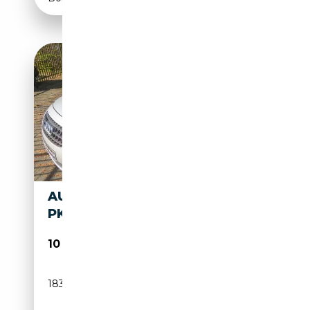
AUDI TT 1.8 T ROADSTER 163
PK
10 750€
183 745 km
Essence