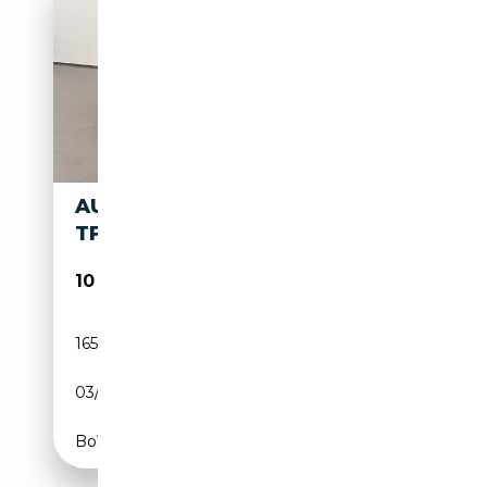
AUDI TT ROADSTER 2.0
TFSI*S-LINE*
10 490€
165 000 km
Essence
03/2012
211 CH (155 kW)
Boîte manuelle