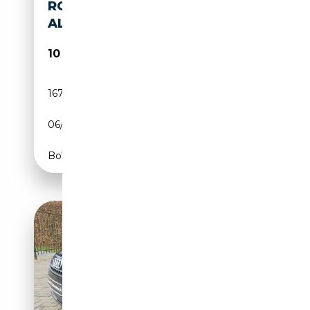
ROADSTER 1.8T 150CV
ALLESTIMENTO BASEBALL
10 500€
167 500 km
Essence
06/2002
150 CH (110 kW)
Boîte manuelle