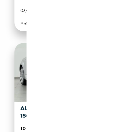
03/2011
160 CH (118 kW)
Boîte manuelle
AUDI TT TT ROADSTER 1.8T
150CV
10 000€