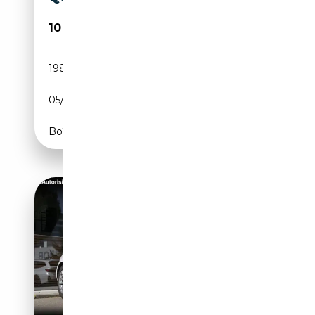
10 800€
198 000 km
Diesel
05/2011
170 CH (125 kW)
Boîte manuelle