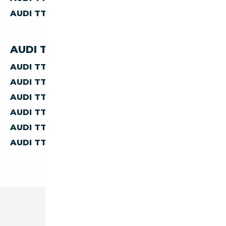
AUDI TT À MOINS DE 40 000 €
AUDI TT PAR PAYS
AUDI TT D'ALLEMAGNE
AUDI TT D'AUTRICHE
AUDI TT D'ESPAGNE
AUDI TT D'ITALIE
AUDI TT DE BELGIQUE
AUDI TT DES PAYS-BAS