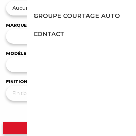
GROUPE COURTAGE AUTO
MARQUE
CONTACT
✕
Audi
MODÈLE
Tous les modèles
FINITION
Plus de filtres
▼
Rechercher