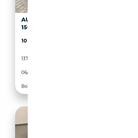
AUDI TT 1.8 T ROADSTER
150PK
10 550€
137 479 km
Essence
06/2005
150 CH (110 kW)
Boîte manuelle