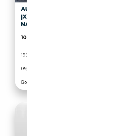
AUDI TT 2.0 TFSI PRO LINE S
|XENON|LEDEREN INTERIEUR|
NAVI
10 475€
199 717 km
Essence
09/2010
211 CH (155 kW)
Boîte automatique