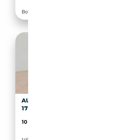
Boîte manuelle
AUDI TT ROADSTER 1.8 T 20V
179 CV CAT
10 500€
145 000 km
Essence