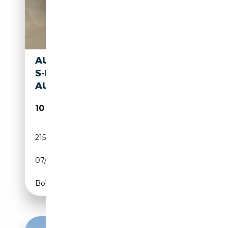
AUDI TT 2.0 GPL COUPÈ ABT
S-LINE S TRONIC
AUTOMATICO
10 600€
215 824 km
GPL
07/2007
200 CH (147 kW)
Boîte automatique