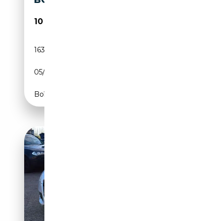
BOSE | LEDER | STOELVERW |
10 235€
163 417 km
Essence
05/2008
200 CH (147 kW)
Boîte automatique