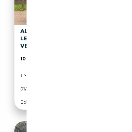
AUDI TT ROADSTER 1.8 T
LEDER GRAU 18" ALU
VERDECK NEU
10 890€
117 400 km
Essence
01/2002
150 CH (110 kW)
Boîte manuelle