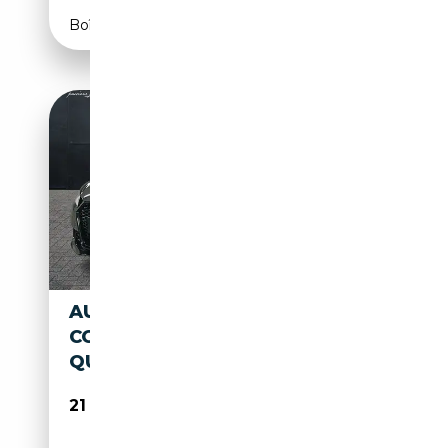
Boîte manuelle
AUDI TT III 2015 COUPE - TT
COUPE 2.0 TDI DESIGN
QUATTRO S
21 500€