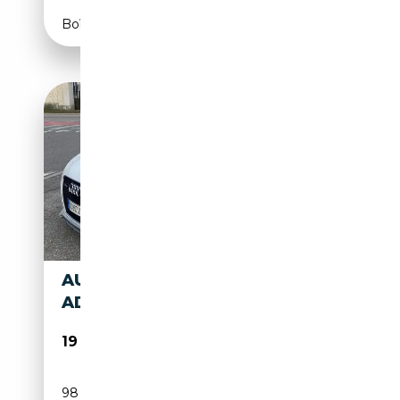
Boîte manuelle
AUDI TT TT COUPE 2.0 TDI
ADVANCED QUATTRO S LINE
19 500€
98 750 km
Diesel