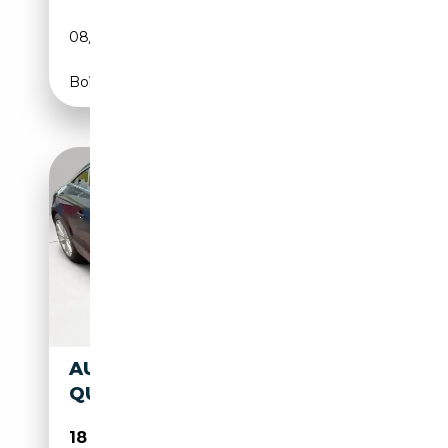
08/2010
170 CH (125 kW)
Boîte manuelle
AUDI TT COUPÉ 2.0 TDI
QUATTRO
18 300€