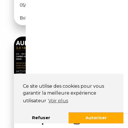
05/2012
170 CH (125 kW)
Boîte manuelle
Ce site utilise des cookies pour vous
garantir la meilleure expérience
AUDI TT TT ROADSTER 2.0
utilisateur
Voir plus
TDI ULTRA
Refuser
Autoriser
23 900€