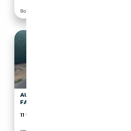
Boîte manuelle
AUDI TT 2.0TDI | S LINE |
FACELIFT | DIGITALE | LED
11 995€