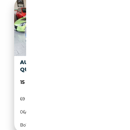
AUDI TT ROADSTER 2.0 TDI
QUATTRO
15 700€
69 000 km
Diesel
06/2008
170 CH (125 kW)
Boîte manuelle