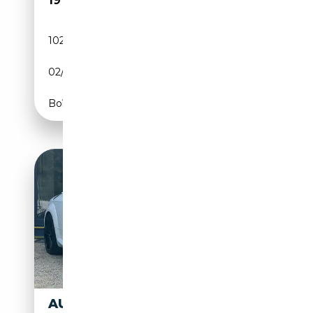
19 099€
102 106 km
Diesel
02/2018
184 CH (135 kW)
Boîte manuelle
AUDI TT TT COUPÉ 2.0 TDI