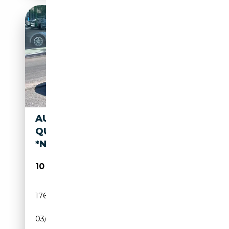
AUDI TT 2.0 TDI COUPE
QUATTRO
*NAVI*XENON*LEDER*2HAND
10 990€
176 000 km
Diesel
03/2012
170 CH (125 kW)