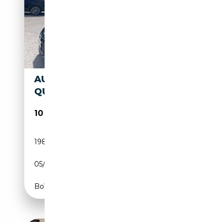
AUDI TT TT 2.0 TDI CABRIO
QUATTRO
10 800€
198 000 km
Diesel
05/2011
170 CH (125 kW)
Boîte manuelle