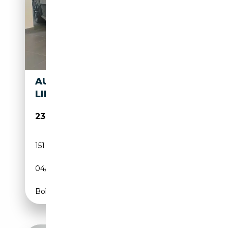
AUDI TT COUPÉ 2.0TDI BLACK
LINE EDITION
23 000€
151 027 km
Diesel
04/2016
184 CH (135 kW)
Boîte manuelle