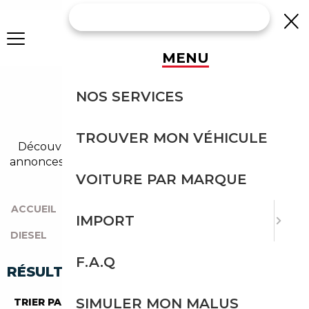
MENU
AUDI TT DIESEL
NOS SERVICES
OCCASION
TROUVER MON VÉHICULE
Découvrez un large choix de audi diesel dans nos
annonces de tt. Un import sans effort avec Courtage
Auto.
VOITURE PAR MARQUE
ACCUEIL
|
TOUTES LES MARQUES
|
AUDI
|
TT
|
IMPORT
DIESEL
F.A.Q
RÉSULTATS DE VOTRE RECHERCHE
SIMULER MON MALUS
TRIER PAR