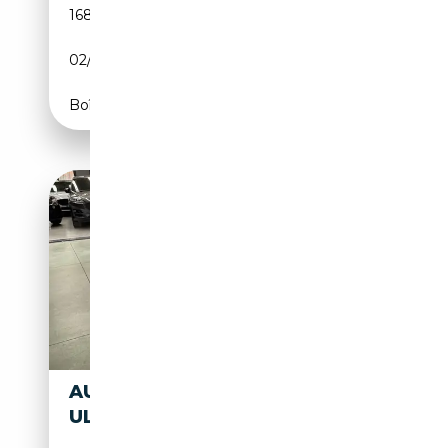
168 000 km
Diesel
02/2018
184 CH (135 kW)
Boîte automatique
AUDI TT COUPE 2.0 TDI
ULTRA S LINE