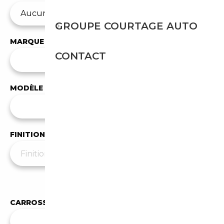
GROUPE COURTAGE AUTO
MARQUE
CONTACT
✕
Audi
MODÈLE
Tous les modèles
FINITION
Moins de filtres
▲
CARROSSERIE
Toutes les carrosseries