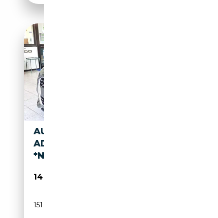
AUDI TT ROADSTER 2.0 TDI
ADVANCED PLUS QUATTRO
*NAVI*XENON
14 990€
151 000 km
Diesel