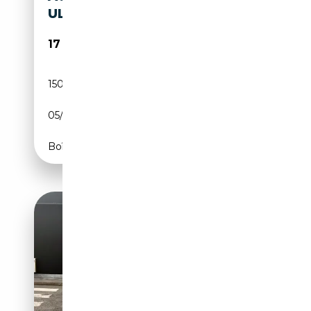
ULTRA
17 500€
150 000 km
Diesel
05/2016
184 CH (135 kW)
Boîte manuelle