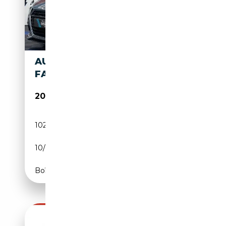
AUDI TT FULL S-LINE / 2L TDI /
FACELIFT
20 999€
102 000 km
Diesel
10/2016
184 CH (135 kW)
Boîte manuelle