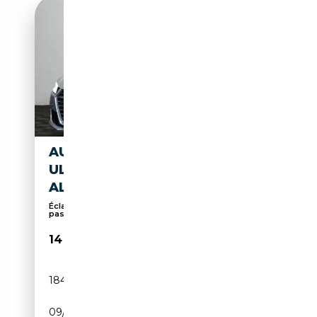
AUDI TT COUPE 2.0 TDI
ULTRA*XENON*PDC*VIRTUAL*
ALCANT.
Éclairage d'ambiance, Suspension sport, Airbag
pas...
14 999€
184 174 km
Diesel
09/2014
184 CH (135 kW)