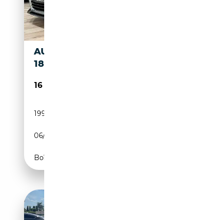
AUDI TT COUPE' 2.0 TDI
184CV S-LINE ULTRA
16 490€
199 000 km
Diesel
06/2015
184 CH (135 kW)
Boîte manuelle