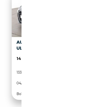
AUDI TT 2.0 TDI ROADSTER
ULTRA
14 999€
133 337 km
Diesel
04/2015
184 CH (135 kW)
Boîte manuelle