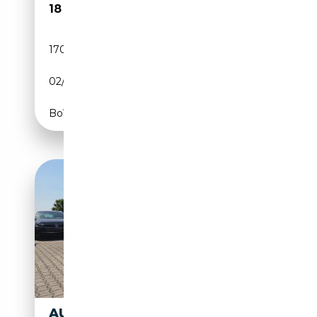
18 500€
170 000 km
Diesel
02/2016
184 CH (135 kW)
Boîte manuelle
AUDI TT COUPE 2.0 TDI