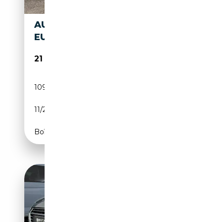
AUDI TT 2.0 TDI 184 CV S LINE
EURO 6B
21 950€
109 000 km
Diesel
11/2014
184 CH (135 kW)
Boîte manuelle