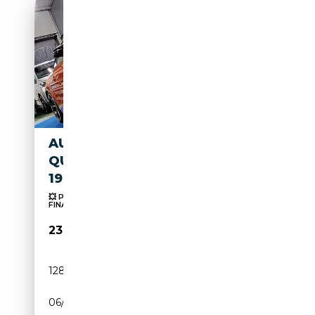
AUDI TT COUPÈ 2.0 TDI 170CV
QUATTRO SLINE EXCLUSIVE
19"
💥 PREZZO REALE! NON VINCOLATO A SERVIZI
FINANZIARI...
23 750€
128 000 km
Diesel
06/2014
170 CH (125 kW)