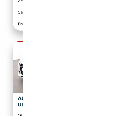
279 000 km
Diesel
01/2016
184 CH (135 kW)
Boîte manuelle
AUDI TT 2.0 TDI COUPE
ULTRA