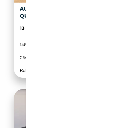
AUDI TT COUPÉ 2.0TDI
QUATTRO
13 990€
148 000 km
Diesel
06/2011
170 CH (125 kW)
Boîte manuelle