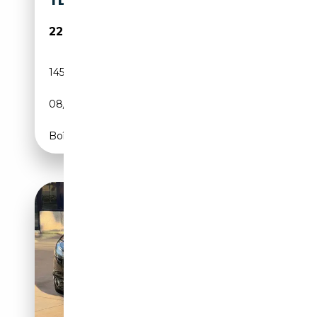
TDI ULTRA NUVOLARI LE
22 900€
145 000 km
Diesel
08/2015
184 CH (135 kW)
Boîte manuelle