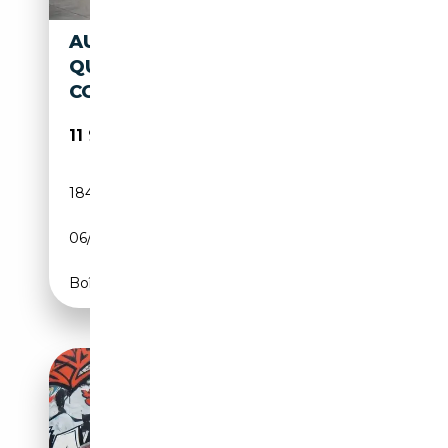
AUDI TT 2.0 TDI ROADSTER
QUATTRO S LINE
COMPETITION
11 950€
184 000 km
Diesel
06/2013
170 CH (125 kW)
Boîte manuelle