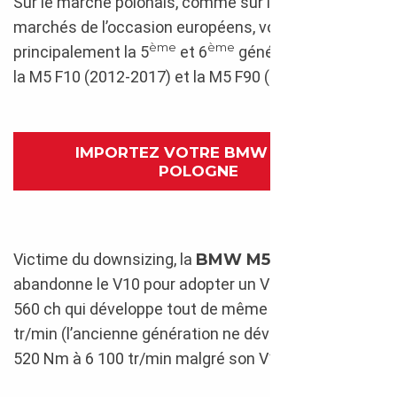
Sur le marché polonais, comme sur les autres
marchés de l’occasion européens, vous retrouverez
ème
ème
principalement la 5
et 6
génération, à savoir
la M5 F10 (2012-2017) et la M5 F90 (depuis 2018).
IMPORTEZ VOTRE BMW M5 DE
POLOGNE
Victime du downsizing, la
BMW M5 F10
abandonne le V10 pour adopter un V8 de 4.3 l et de
560 ch qui développe tout de même 680 Nm à 5 750
tr/min (l’ancienne génération ne développait que
520 Nm à 6 100 tr/min malgré son V10 90°).