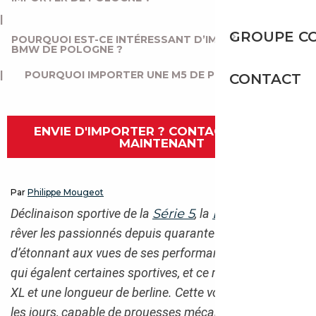
|
GROUPE C
POURQUOI EST-CE INTÉRESSANT D’IMPORTER UNE
BMW DE POLOGNE ?
|
POURQUOI IMPORTER UNE M5 DE POLOGNE ?
CONTACT
ENVIE D'IMPORTER ? CONTACTEZ-NOUS
MAINTENANT
Par
Philippe Mougeot
Déclinaison sportive de la
Série 5
, la
BMW M5
fait
rêver les passionnés depuis quarante ans. Rien
d’étonnant aux vues de ses performances sur circuit
qui égalent certaines sportives, et ce malgré un poids
XL et une longueur de berline. Cette voiture de tous
les jours, capable de prouesses mécaniques, est