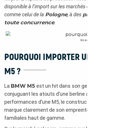
disponible à l’import sur les marchés européens,
comme celui de la
Pologne
, à des
prix qui défient
toute concurrence
.
les avantages d’importer une M5 de 
POURQUOI IMPORTER UNE BMW
M5 ?
La
BMW M5
est un hit dans son genre. En
conjuguant les atouts d’une berline avec les
performances d’une M5, le constructeur bavarois
marque clairement de son empreinte le monde des
familiales haut de gamme.