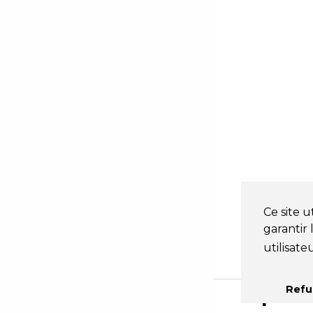
Ce site u
garantir
utilisate
Refu