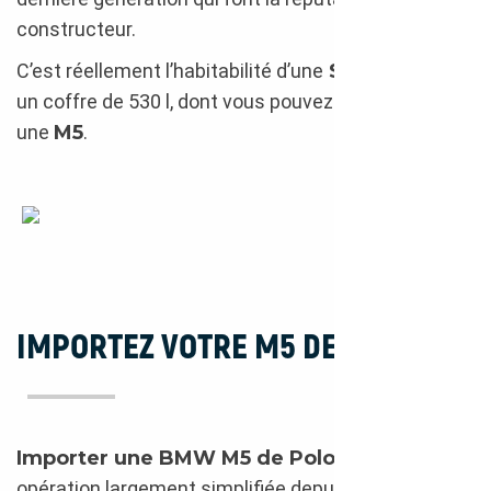
constructeur.
C’est réellement l’habitabilité d’une
Série 5
, avec
un coffre de 530 l, dont vous pouvez profiter dans
une
M5
.
BMW M5 2012
IMPORTEZ VOTRE M5 DE POLOGNE
Importer une BMW M5 de Pologne
est une
opération largement simplifiée depuis que ce pays