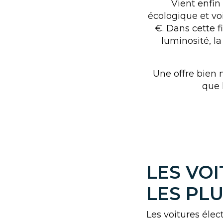
Vient enfin 
écologique et v
€. Dans cette f
luminosité, l
Une offre bien 
que 
LES VO
LES PL
Les voitures éle