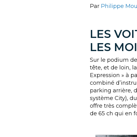
Par
Philippe Mo
LES VO
LES MO
Sur le podium des
tête, et de loin, l
Expression » à pa
combiné d’instrum
parking arrière, 
système City), du
offre très complè
de 65 ch qui en 