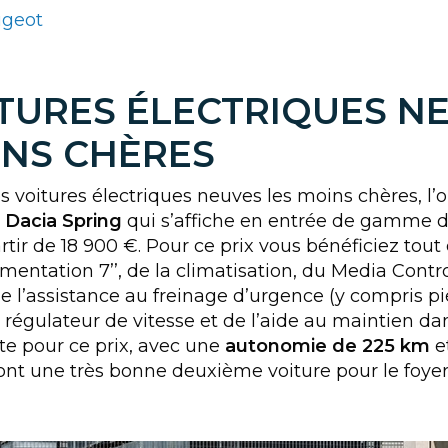
ugeot
ITURES ÉLECTRIQUES N
INS CHÈRES
 voitures électriques neuves les moins chères, l’
a
Dacia Spring
qui s’affiche en entrée de gamme da
rtir de 18 900 €. Pour ce prix vous bénéficiez to
entation 7’’, de la climatisation, du Media Control
de l’assistance au freinage d’urgence (y compris pi
 régulateur de vitesse et de l’aide au maintien dan
te pour ce prix, avec une
autonomie de 225 km
e
font une très bonne deuxième voiture pour le foy