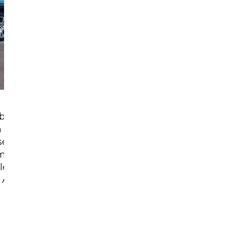
ble au bonus, il
tarif de 19 300
pose tout de même
ment 26
e 10,25’’ et une
d Auto ou d’Apple