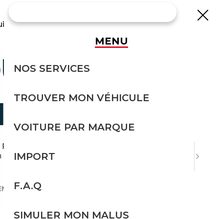
uisse
MENU
OUR UNE
NOS SERVICES
TROUVER MON VÉHICULE
IQUE
VOITURE PAR MARQUE
 prix de ces nouvelles voitures vertueuses posent
IMPORT
éventail de catégories pour trouver celle qui
F.A.Q
EN IMPORT ?
|
SIMULER MON MALUS