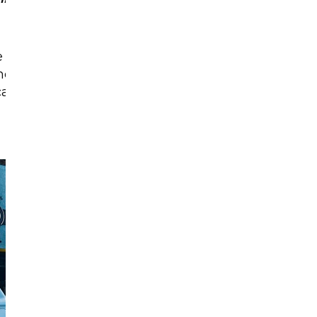
he sans complexe
ésité à retirer
casse de 1 500 €.