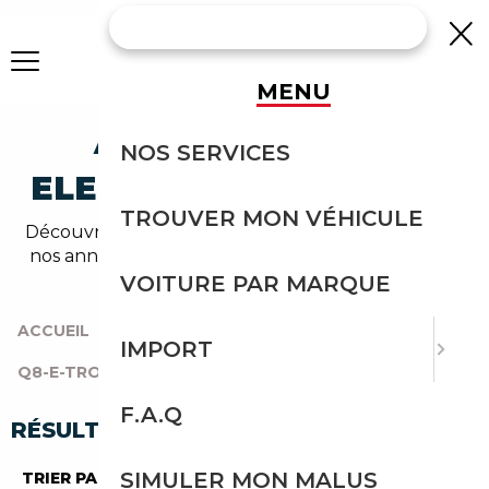
MENU
AUDI Q8-E-TRON
NOS SERVICES
ELECTRIQUE OCCASION
TROUVER MON VÉHICULE
Découvrez un large choix de audi electrique dans
nos annonces de q8-e-tron. Un import sans effort
avec Courtage Auto.
VOITURE PAR MARQUE
ACCUEIL
|
TOUTES LES MARQUES
|
AUDI
|
IMPORT
Q8-E-TRON
|
ELECTRIQUE
F.A.Q
RÉSULTATS DE VOTRE RECHERCHE
SIMULER MON MALUS
TRIER PAR