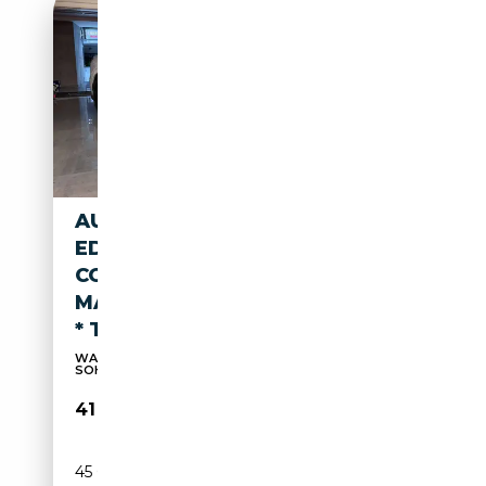
AUDI Q8 E-TRON 313PK BLACK
EDITION * LED * B&O * CRUISE
CONTROL * CAMERA *
MAXTON PAKKET * 22" ROTOR
* TREKHAAK * S-LINE *
WAGEN IN NAGELNIEUWE STAAT GELEVERD MET
SOH ATTEST...
41 995€
45 046 km
Electrique