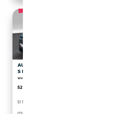
AUDI Q8 E-TRON 55 QUATTRO
S LINE AHK MATRIX
Winterräder auf Anfrage verfügbar
52 780€
51 104 km
Electrique
07/2023
408 CH (300 kW)