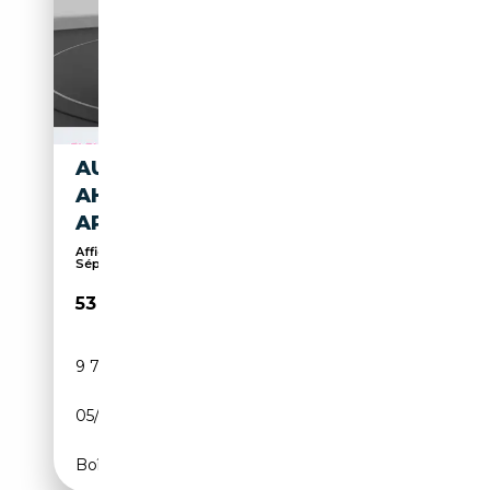
AUDI Q8 E-TRON 55 QUATTRO
AHK+HEADUP+LM20+MATRIX+
APS-PLUS+CARPLA
Affichage tête haute, Attache remorque,
Séparateur...
53 990€
9 748 km
Electrique
05/2024
408 CH (300 kW)
Boîte automatique