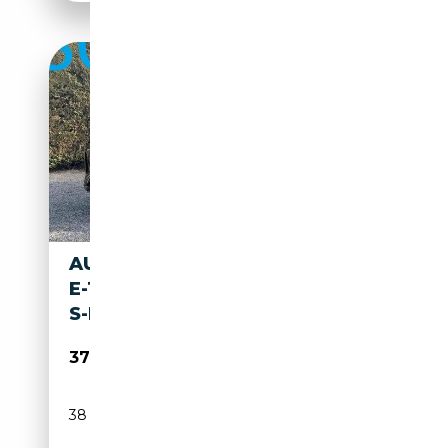
AUDI Q8 E-TRON !VERKOCHT!
E-TRON BLACK EDITION - 2X
S-LINE - TREKHAAK
37 900€
38 669 km
Electrique