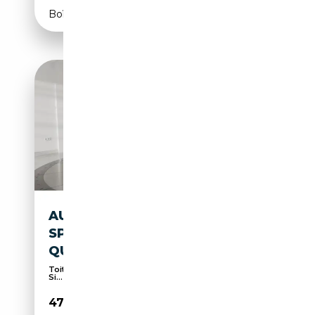
Boîte automatique
AUDI Q8 E-TRON Q8
SPORTBACK E-TRON 50
QUATTRO S-LINE AHK MATRIX
Toit panoramique, Attache remorque, Pack Sport,
Si...
47 375€