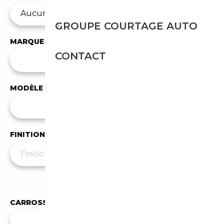
GROUPE COURTAGE AUTO
MARQUE
CONTACT
✕
Audi
MODÈLE
Tous les modèles
FINITION
Moins de filtres
▲
CARROSSERIE
Toutes les carrosseries