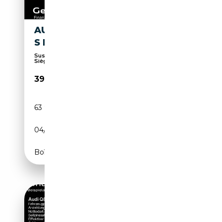
AUDI Q8 E-TRON SPORTBACK
S LINE
Suspension pneumatique, Sièges électriques,
Sièges...
39 980€
63 925 km
Electrique
04/2023
340 CH (250 kW)
Boîte automatique