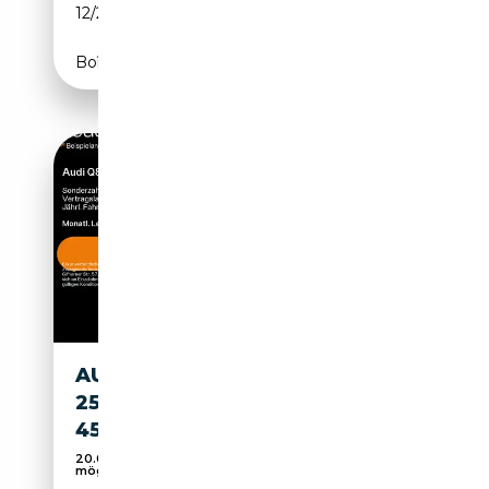
12/2022
313 CH (230 kW)
Boîte automatique
AUDI Q8 E-TRON QU.S LINE
250 KW
452KM/WLTP*AIR*B&O*
20.000 Fahrzeuge abrufbar|Gratis FZ-Bewertung
mögl...