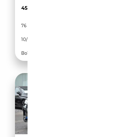
45 950€
76 500 km
Electrique
10/2023
408 CH (300 kW)
Boîte automatique