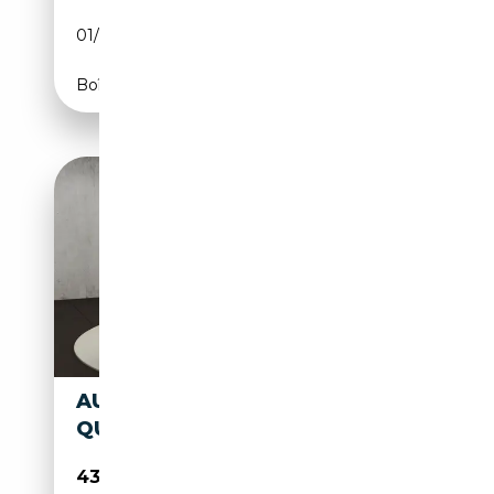
01/2023
313 CH (230 kW)
Boîte automatique
AUDI Q8 E-TRON S LINE 50
QUATTRO 250 KW
43 950€