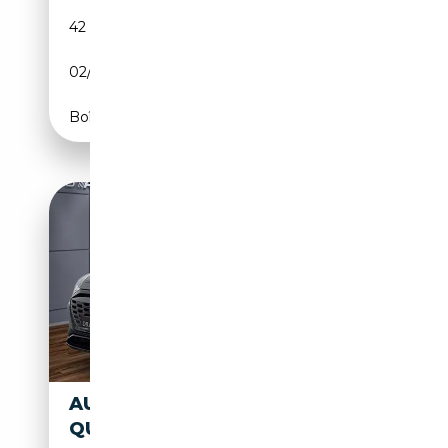
42 000 km
Electrique
02/2023
408 CH (300 kW)
Boîte automatique
AUDI Q8 E-TRON 50 S LINE
QUATTRO