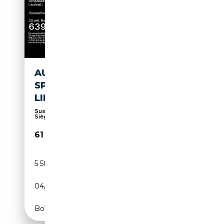
AUDI Q8 E-TRON Q8 E-TRON
SPORTBACK 55 QUATTRO S-
LINE*NAVI-PLUS*
Suspension pneumatique, Toit panoramique,
Sièges s...
61 999€
5 500 km
Electrique
04/2025
408 CH (300 kW)
Boîte automatique