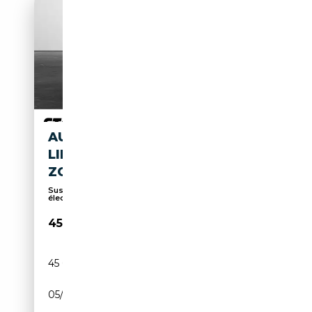
AUDI Q8 E-TRON QUATTRO S
LINE BAVIPLUS MATRIX 21-
ZOLL MEMORY S...
Suspension pneumatique, Sièges sport, Sièges
élect...
45 970€
45 645 km
Electrique
05/2023
340 CH (250 kW)