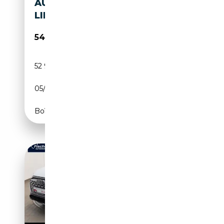
AUDI Q8 E-TRON SPORTB 55 S
LINE QUATTRO /NAVI/360KAM
54 930€
52 981 km
Electrique
05/2023
408 CH (300 kW)
Boîte automatique