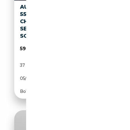
AUDI Q8 E-TRON SPORTBACK
55 QUATTRO COMPETITION -
CHRONOSGREY/PANO/S-
SEATS/360/B&O/BLINDSPOT/
SOH=94,6%
59 950€
37 950 km
Electrique
05/2024
408 CH (300 kW)
Boîte automatique