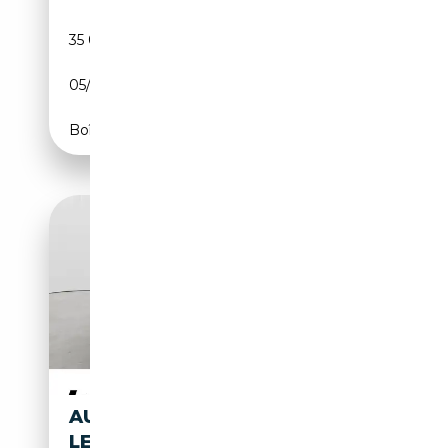
35 042 km
Electrique
05/2023
340 CH (250 kW)
Boîte automatique
AUDI Q8 E-TRON 50 Q S LINE
LED/LUFT/ACC/NAVI/AHK