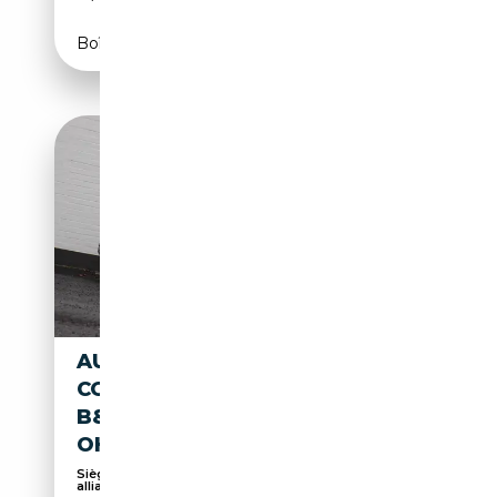
Boîte automatique
AUDI Q8 E-TRON 106 KWH 55
COMPETITION -
B&O/ADAPTIVECC/TOWBAR/S
OH = 94%
Sièges sport, Éclairage d'ambiance, Jantes
alliage...