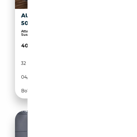
AUDI Q8 E-TRON ADVANCED
50 QUATTRO 95 KWH
Attache remorque, Éclairage d'ambiance,
Suspension...
40 930€
32 803 km
Electrique
04/2024
340 CH (250 kW)
Boîte automatique