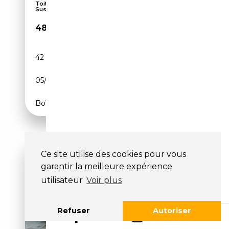
Toit panoramique, Affichage tête haute,
Suspension...
48 750€
42 924 km
Electrique
05/2024
340 CH (250 kW)
Boîte automatique
Ce site utilise des cookies pour vous
garantir la meilleure expérience
utilisateur
Voir plus
Refuser
Autoriser