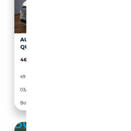
AUDI Q8 E-TRON ADVANCED
QUATTRO 114 KWH
46 380€
49 173 km
Electrique
03/2024
408 CH (300 kW)
Boîte automatique