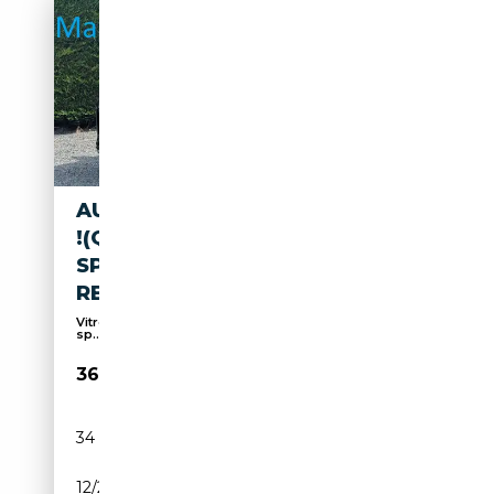
AUDI Q8 E-TRON ! VERKOCHT
!(Q8) E-TRON S-LINE -
SPORTSTUUR - GEKLEURDE
REM
Vitres teintées, Détecteur de pluie, Suspension
sp...
36 900€
34 449 km
Electrique
12/2022
313 CH (230 kW)