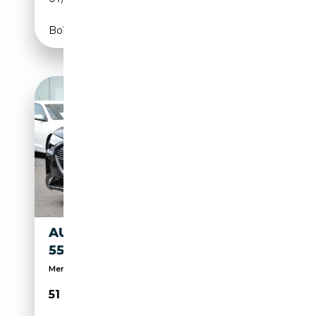
Boîte automatique
AUDI Q8 E-TRON Q8 E-TRON
55 QUATTRO "S-LINE"
Memory * ACC * Head-up * Trekhaak
51 900€