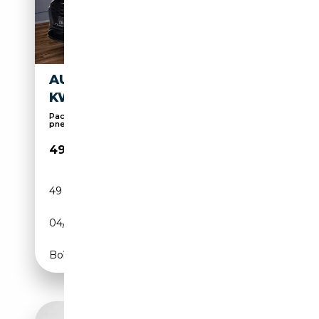
AUDI Q8 E-TRON 55 S LINE 114
KWH
Pack Sport, Sièges sport, Suspension
pneumatique, ...
49 890€
49 380 km
Electrique
04/2024
408 CH (300 kW)
Boîte automatique