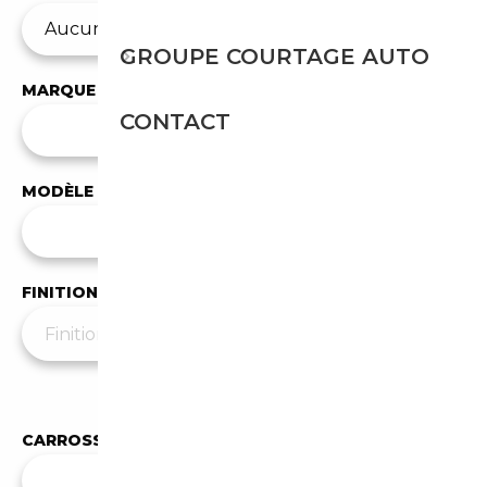
GROUPE COURTAGE AUTO
MARQUE
CONTACT
✕
Audi
MODÈLE
Tous les modèles
FINITION
Moins de filtres
▲
CARROSSERIE
Toutes les carrosseries