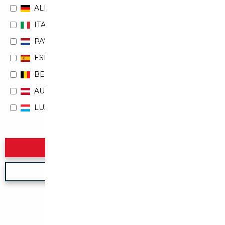
ALLEMAGNE
ITALIE
PAYS-BAS
ESPAGNE
BELGIQUE
AUTRICHE
LUXEMBOURG
Rechercher
Nouvelle recherche