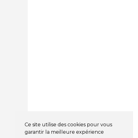
Courtage Auto Paris
:
12 Avenue des Prés
78180 Montigny Le Bretonneux
01 89 71 00 37
Courtage Auto Mulhouse
:
62, Rue Jacques Mugnier
Mulhouse 68200
03 81 32 32 30
Mentions légales
CGV
NOS HORAIRES
LUNDI : 9H00 - 18H00
MARDI : 9H00 - 18H00
Ce site utilise des cookies pour vous
MERCREDI : 9H00 - 18H00
garantir la meilleure expérience
JEUDI : 9H00 - 18H00