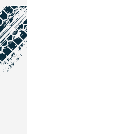
NOS COORDONNÉES
Courtage Auto Grand Est
:
Zone de l'Allan
25600 Vieux-Charmont
03 81 32 32 30
Courtage Auto Bordeaux
:
3 avenue Paul LANGEVIN
33600 PESSAC
05 25 53 07 73