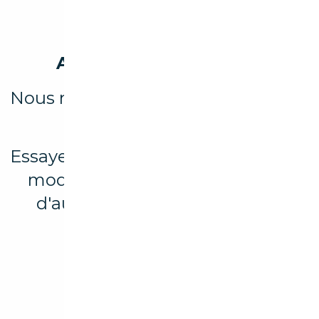
Aucun véhicule trouvé
Nous n'avons trouvé aucun résultat
pour votre recherche.
Essayez d’élargir votre recherche en
modifiant les filtres ou explorez
d'autres marques et modèles
disponibles.