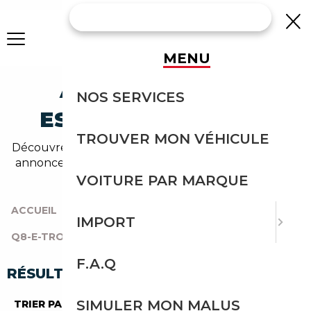
MENU
AUDI Q8-E-TRON
NOS SERVICES
ESSENCE OCCASION
TROUVER MON VÉHICULE
Découvrez un large choix de audi essence dans nos
annonces de q8-e-tron. Un import sans effort avec
Courtage Auto.
VOITURE PAR MARQUE
ACCUEIL
|
TOUTES LES MARQUES
|
AUDI
|
IMPORT
Q8-E-TRON
|
ESSENCE
F.A.Q
RÉSULTATS DE VOTRE RECHERCHE
SIMULER MON MALUS
TRIER PAR