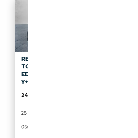
RENAULT KANGOO TECHNO
TCE 130
EDC+SHZ+NAVI+KAM+CARPLA
Y+GJR+
24 490€
28 750 km
Essence
06/2023
131 CH (96 kW)