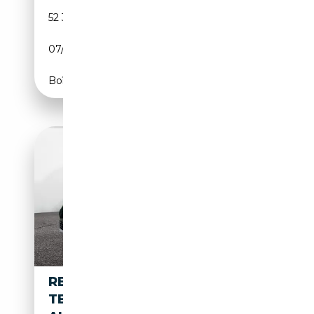
52 331 km
Essence
07/2021
131 CH (96 kW)
Boîte manuelle
RENAULT KANGOO GRAND
TECHNO TCE 130 EDC