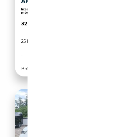
AKTION*
Inzahlungnahme und Finanzierung oder Leasing
mögli...
32 977€
25 km
Essence
-
131 CH (96 kW)
Boîte automatique