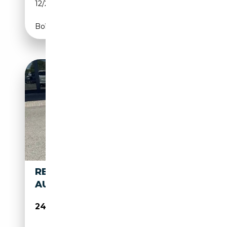
12/2021
102 CH (75 kW)
Boîte manuelle
RENAULT KANGOO III TECHNO
AUTOM. LKW ZULASSUNG
24 950€