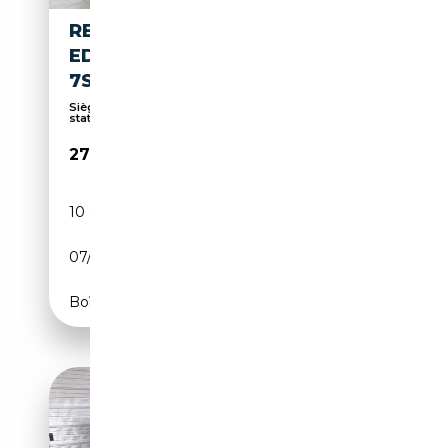
RENAULT KANGOO TCE 130
EDITION ONE EDC
7SI.ASSISTENTEN
Sièges chauffants, Capteurs d'aide au
stationnemen...
27 990€
10 000 km
Essence
07/2025
131 CH (96 kW)
Boîte automatique