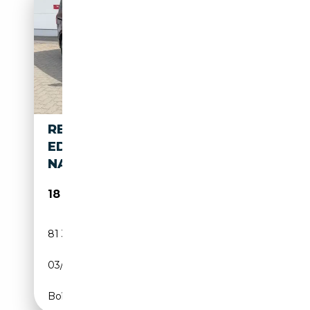
RENAULT KANGOO TCE130
EDITION ONE ACC KLIMAAUT.
NAVI
18 990€
81 336 km
Essence
03/2022
131 CH (96 kW)
Boîte manuelle