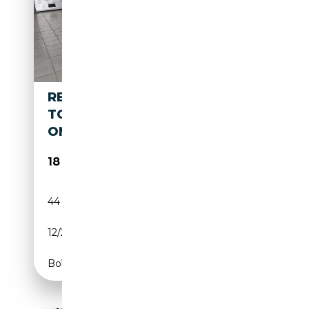
RENAULT KANGOO III 1.3
TCE100 EDITION
ONE|LED|KAMERA
18 990€
44 592 km
Essence
12/2022
102 CH (75 kW)
Boîte manuelle