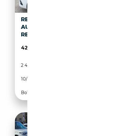
RENAULT KANGOO III TECHNO
AUTOMATIK*BEHINDERTENGE
RECHT*AKTIVFAHRER
42 950€
2 450 km
Essence
10/2023
131 CH (96 kW)
Boîte automatique