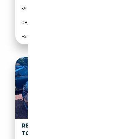
39 245 km
Essence
08/2022
131 CH (96 kW)
Boîte manuelle
RENAULT KANGOO TECHNO
TCE 130 EDC