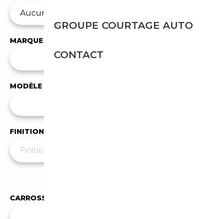
GROUPE COURTAGE AUTO
MARQUE
CONTACT
✕
Renault
MODÈLE
Tous les modèles
FINITION
Moins de filtres
▲
CARROSSERIE
Toutes les carrosseries