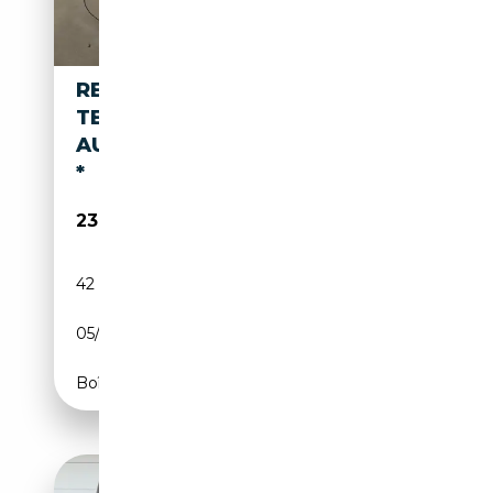
RENAULT KANGOO 1.3 TCE
TECHNO
AUT.*NAVI*LED*CAM*SHZ*ACC
*
23 750€
42 662 km
Essence
05/2024
131 CH (96 kW)
Boîte automatique