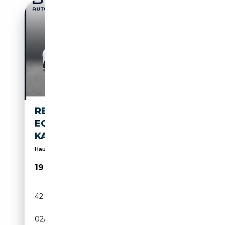
RENAULT KANGOO PKW
EQUILIBRE 1.3 TCE 100
KAMERA CARPLAY
Haustürlieferung ab 250,00€
19 777€
42 311 km
Essence
02/2024
102 CH (75 kW)