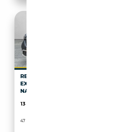
RENAULT KANGOO RAPID
EXTRA TCE EXTRA TCE 100
NAVI,RFK,KLIMA
13 900€
47 560 km
Essence