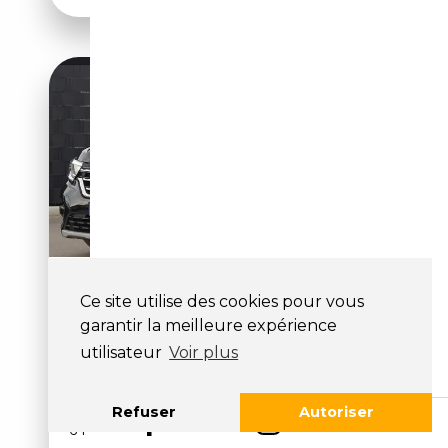
RENAULT KANGOO 1.3 TCE 130
Ce site utilise des cookies pour vous
TECHNO AUTOMAAT 5 PERS. |
garantir la meilleure expérience
CAMERA | CAR
utilisateur
Voir plus
30 950€
Refuser
Autoriser
64 165 km
Essence