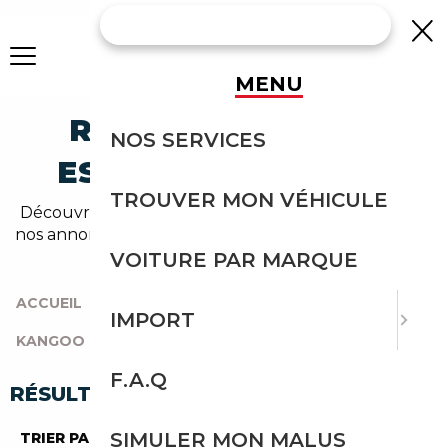
MENU
RENAULT KANGOO
NOS SERVICES
ESSENCE OCCASION
TROUVER MON VÉHICULE
Découvrez un large choix de renault essence dans
nos annonces de kangoo. Un import sans effort avec
Courtage Auto.
VOITURE PAR MARQUE
ACCUEIL
|
TOUTES LES MARQUES
|
RENAULT
|
IMPORT
KANGOO
|
ESSENCE
F.A.Q
RÉSULTATS DE VOTRE RECHERCHE
SIMULER MON MALUS
TRIER PAR