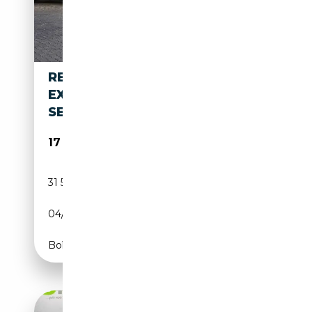
RENAULT KANGOO III RAPID
EXTRA (OPEN
SESAME)*PDC*KAMERA*
17 900€
31 500 km
Essence
04/2022
131 CH (96 kW)
Boîte manuelle