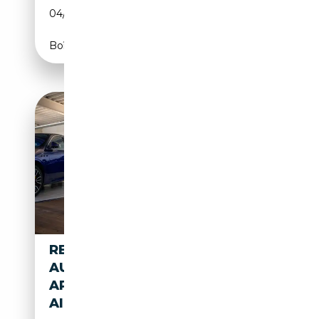
04/2025
131 CH (96 kW)
Boîte automatique
RENAULT KANGOO TECHNO,
AUTOMAAT, CAMERA, LED,
APPLE/ANDROID, AUTOM.
AIRCO