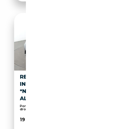
RENAULT KANGOO 1.3 TCE
INTENS
*NAVI*LED*CAM*TEMPO*SHZ*
ALU*
Porte coulissante gauche, Porte coulissante
droite...
19 690€