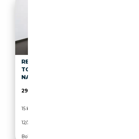
RENAULT KANGOO TECHNO
TCE 130 EDC *KLIMA*PDC*
NAVI*
29 980€
15 km
Essence
12/2024
131 CH (96 kW)
Boîte automatique