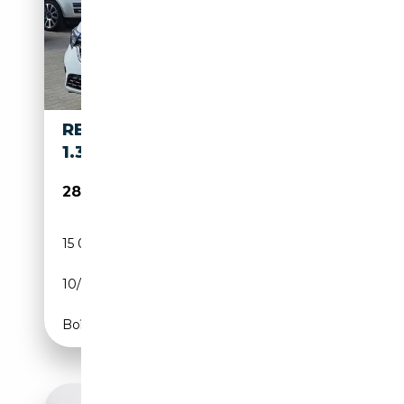
RENAULT KANGOO III TECHNO
1.3 TCE130 EDC EU6E
28 890€
15 000 km
Essence
10/2025
131 CH (96 kW)
Boîte automatique