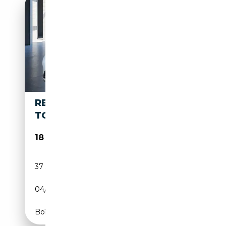
RENAULT KANGOO EQUILIBRE
TCE 100 SITZHEIZUNG
18 880€
37 307 km
Essence
04/2024
102 CH (75 kW)
Boîte manuelle