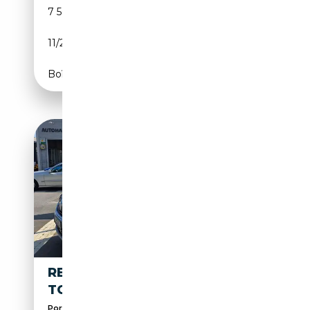
7 500 km
Essence
11/2025
131 CH (96 kW)
Boîte automatique
RENAULT KANGOO III 1.3
TCE100 EQUILIBRE (EURO 6D)
Porte coulissante gauche, Climatisation