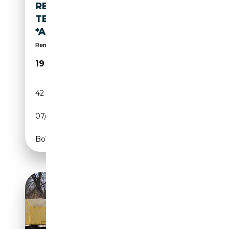
RENAULT KANGOO TCE 130
TECHNO
*ALLWETTER+KAMERA+NAVI*
Renault Gebrauchtwagengarantie
19 900€
42 300 km
Essence
07/2022
131 CH (96 kW)
Boîte manuelle