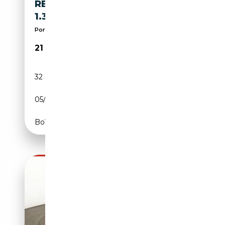
RENAULT KANGOO KANGOO
1.3 TCE EQUILIBRE 100CV
Porte coulissante, Rétroviseurs latéraux électriqu...
21 500€
32 000 km
Essence
05/2023
102 CH (75 kW)
Boîte manuelle