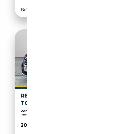
Boîte manuelle
RENAULT KANGOO INTENS
TCE 130 NAVI+KAMERA+LED
Porte-bagages, Airbag conducteur, Système de
navig...
20 890€