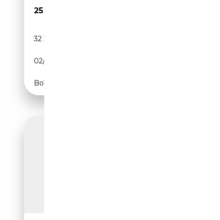
25 990€
32 213 km
Essence
02/2024
131 CH (96 kW)
Boîte automatique