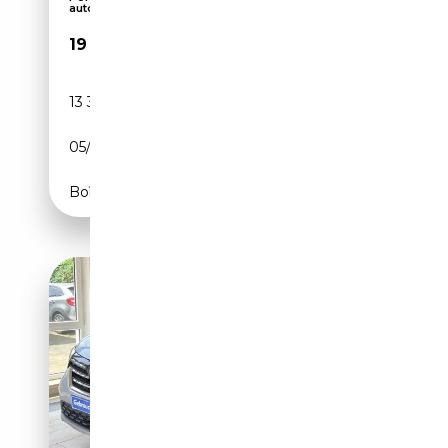
automatiqu...
19 890€
13 375 km
Essence
05/2023
102 CH (75 kW)
Boîte manuelle