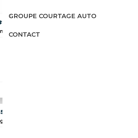
GROUPE COURTAGE AUTO
 1.5 BLUE DCI 95CH
Omniacars
CONTACT
Diesel
95 CH (70 kW)
12 990€
5 CV 5P.
, Climatisation, ...
Essence