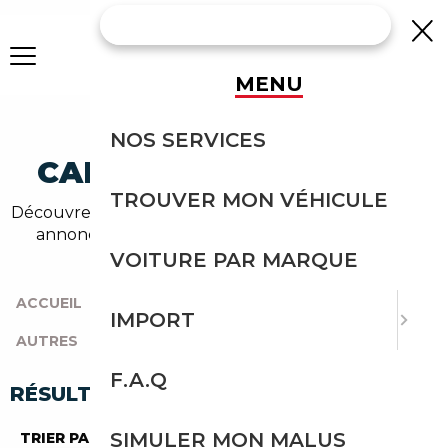
MENU
BMW AUTRES
NOS SERVICES
CABRIOLET OCCASION
TROUVER MON VÉHICULE
Découvrez un large choix de bmw cabriolet dans nos
annonces de autres. Un import sans effort avec
Courtage Auto.
VOITURE PAR MARQUE
ACCUEIL
|
TOUTES LES MARQUES
|
BMW
|
IMPORT
AUTRES
|
CABRIOLET
F.A.Q
RÉSULTATS DE VOTRE RECHERCHE
SIMULER MON MALUS
TRIER PAR