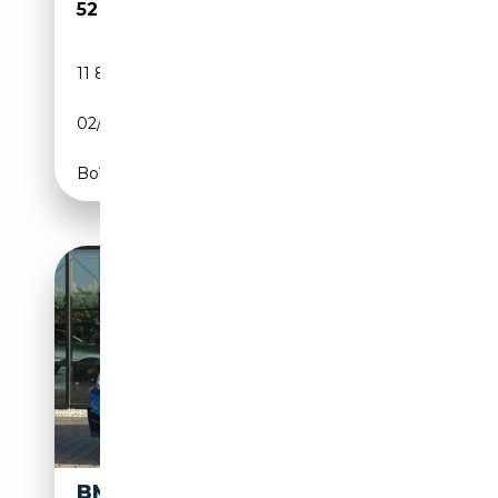
52 800€
11 804 km
Essence
02/2023
374 CH (275 kW)
Boîte automatique
BMW M235I CABRIO XDRIVE