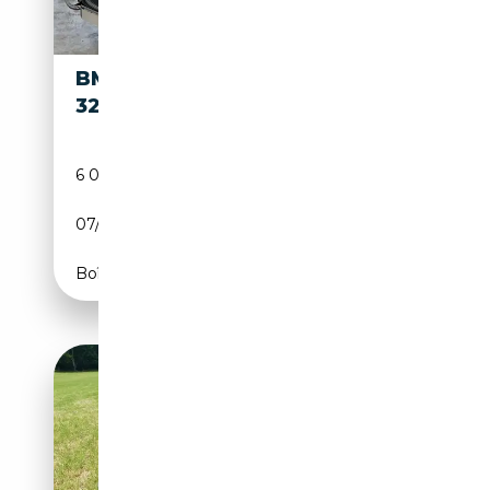
BMW
175 000€
327
6 000 km
Essence
07/1938
54 CH (40 kW)
Boîte manuelle