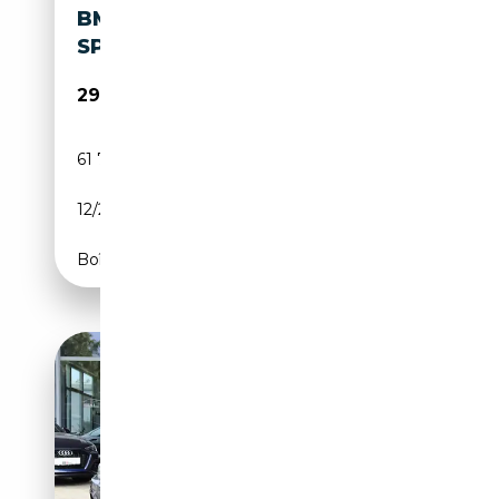
BMW 4 CABRIO 430 I M
SPORT
29 985€
61 799 km
Essence
12/2019
252 CH (185 kW)
Boîte automatique