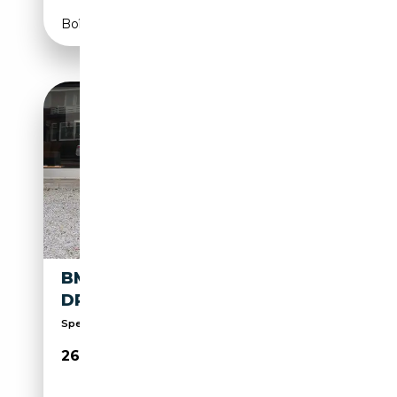
Boîte automatique
BMW M3 E46 CABRIO EX F1
DRIVER
Specialist in Audi, BMW, Porsche en Volkswagen.
26 950€