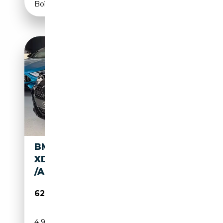
Boîte manuelle
BMW M440I CABRIO
XDRIVE/MSPORTPRO/HUD/HK
/ACC/RFK
62 480€
4 990 km
Essence