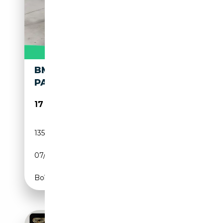
BMW CABRIOLET 135I 306
PACK M
17 990€
135 914 km
Essence
07/2009
306 CH (225 kW)
Boîte manuelle