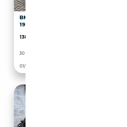
BMW EMW 327 CABRIO BJ.
1955
138 000€
30 868 km
Essence
01/1955
57 CH (42 kW)