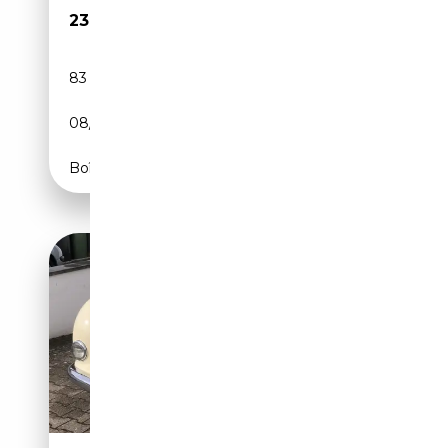
23 950€
83 987 km
Essence
08/2012
218 CH (160 kW)
Boîte automatique