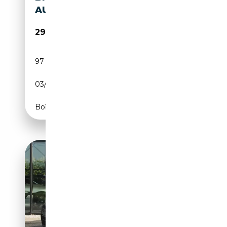
AUT. Â VOL! PERFORMANCE
29 950€
97 932 km
Essence
03/2015
326 CH (240 kW)
Boîte automatique