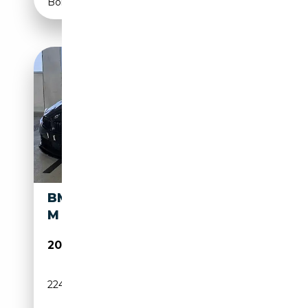
Boîte automatique
BMW 4ER-REIHE 4ER - 430 D
M SPORT
20 499€
224 000 km
Diesel