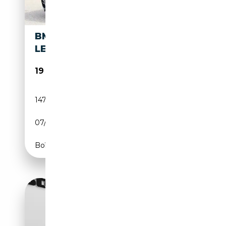
BMW I CABRIO NAVIPROF/
LEDER/ HK /KAMERA/ XENON
19 490€
147 017 km
Essence
07/2015
326 CH (240 kW)
Boîte automatique