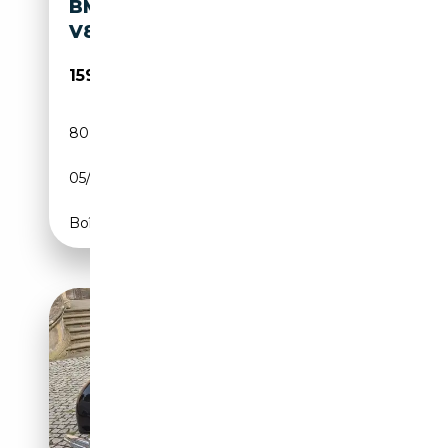
BMW BAUR CABRIO 501 AF -
V8
159 900€
80 400 km
Essence
05/1956
120 CH (88 kW)
Boîte manuelle