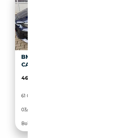
BMW M440 BAUREIHE 4
CABRIO M440 I XDRIVE
46 999€
61 000 km
Essence
03/2022
374 CH (275 kW)
Boîte automatique