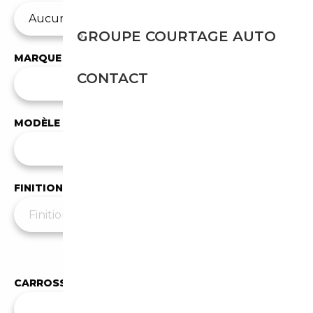
GROUPE COURTAGE AUTO
MARQUE
CONTACT
✕
BMW
MODÈLE
Tous les modèles
FINITION
Moins de filtres
▲
CARROSSERIE
✕
Cabriolet