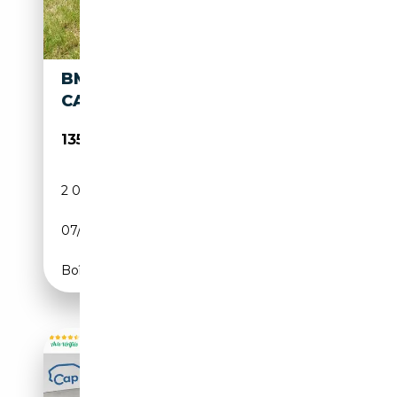
BMW 327 - ELEGANTES
CABRIOLET
135 000€
2 033 km
Essence
07/1938
54 CH (40 kW)
Boîte manuelle