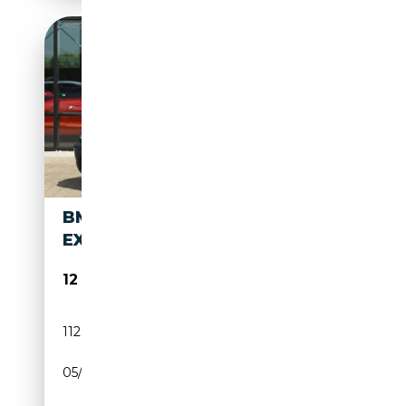
BMW 318CI CABRIO LCI ED.
EXCL. Â 1E EIG., TOPCOND
12 950€
112 270 km
Essence
05/2005
143 CH (105 kW)