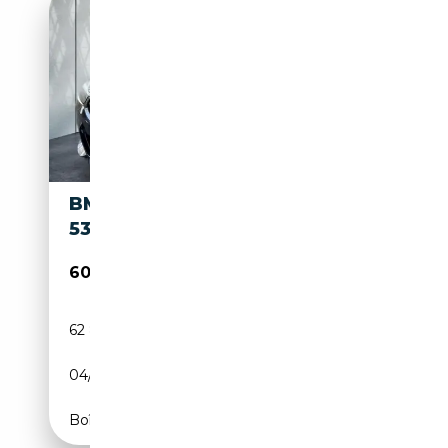
BMW -56% M850IA XDRIVE
530CH 44CV
60 990€
62 867 km
Essence
04/2021
530 CH (390 kW)
Boîte automatique