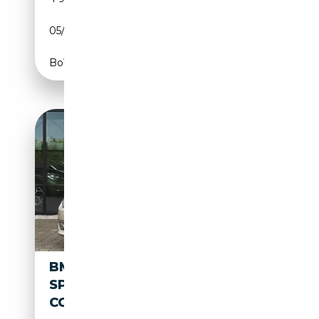
05/2023
374 CH (275 kW)
Boîte automatique
BMW 325I CABRIO LCI AUT -
SPORTST, PROF NAVI,
COMBOX