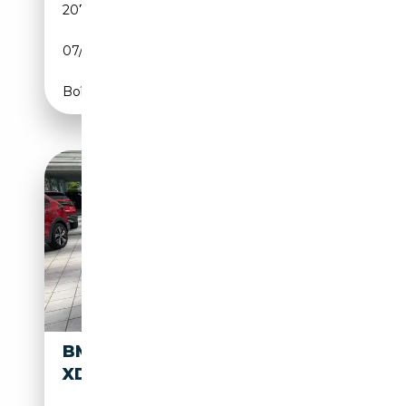
207 571 km
Essence
07/2002
343 CH (252 kW)
Boîte automatique
BMW M440 4 CABRIO M440 I
XDRIVE