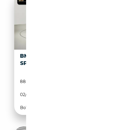
BMW M
33 840€
SPORT
88 888 km
Essence
02/2017
450 CH (331 kW)
Boîte automatique