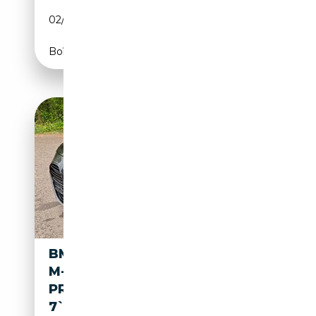
02/1936
45 CH (33 kW)
Boîte manuelle
BMW M440I XDRIVE CABRIO
M-
PRO/H&K/360°/HUD/ACC/NP9
7`