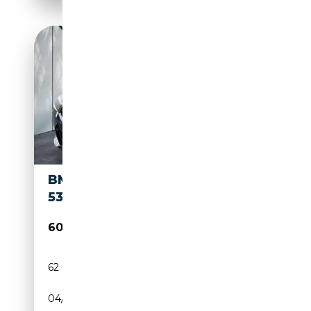
BMW -56% M850IA XDRIVE
530CH 44CV
60 990€
62 867 km
Essence
04/2021
530 CH (390 kW)