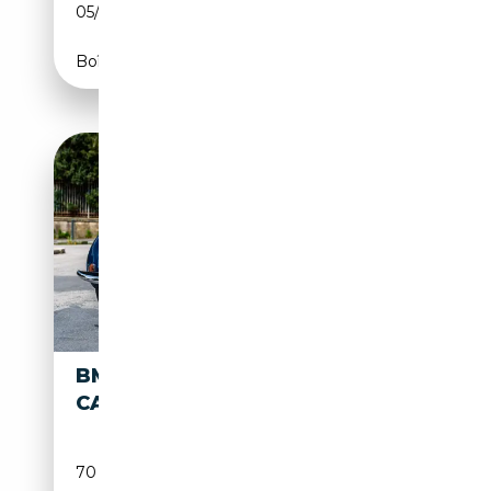
05/2016
258 CH (190 kW)
Boîte automatique
BMW 329
48 500€
CABRIOLET
70 700 km
Essence