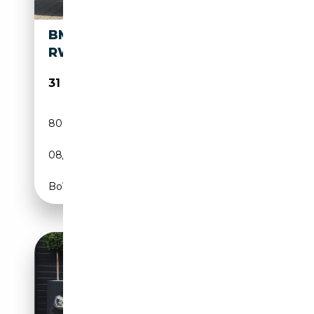
BMW M235I CABRIO AUT. Â
RWD, H/K, DAB ETC
31 950€
80 955 km
Essence
08/2015
326 CH (240 kW)
Boîte automatique