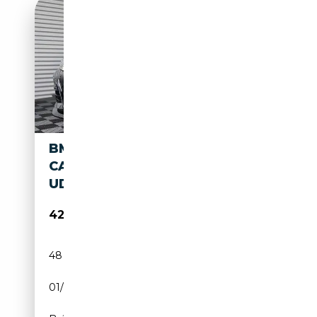
BMW M440I XDRIVE
CABRIO/KAMERA/CARPLAY/H
UD/HERITAGE
42 900€
48 689 km
Essence
01/2023
374 CH (275 kW)