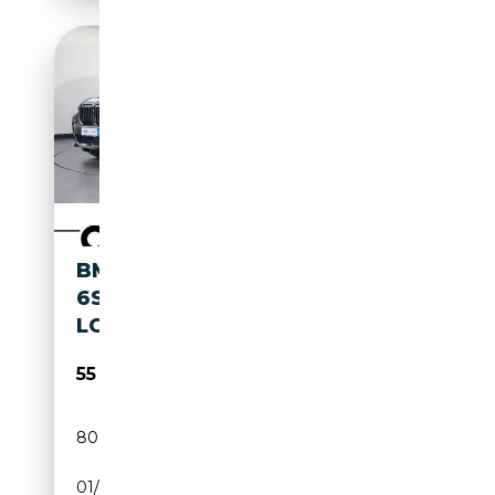
BMW X7 M50I
6SITZ,PANORAMA SKY
LOUNGE NIGHT VISION,
55 950€
80 928 km
Essence
01/2022
530 CH (390 kW)