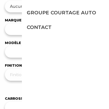
GROUPE COURTAGE AUTO
MARQUE
CONTACT
✕
BMW
MODÈLE
Tous les modèles
FINITION
Moins de filtres
▲
CARROSSERIE
✕
SUV