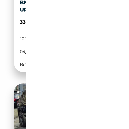
BMW M40I XDRIVE*HEAD-
UP*360º*AHK*PANO
33 900€
109 500 km
Essence
04/2018
360 CH (265 kW)
Boîte automatique