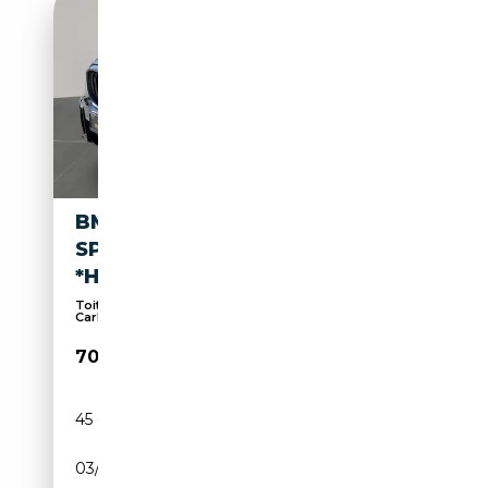
BMW X5 M60 I XDRIVE M
SPORT PRO *HARMAN
*HEADUP VOLL
Toit panoramique, Sièges massants, Apple
CarPlay, ...
70 000€
45 000 km
Essence
03/2024
530 CH (390 kW)