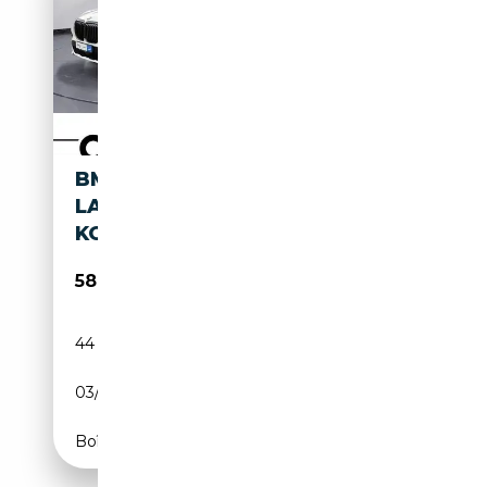
BMW X7 M50I INNOVATION
LASER 6-SITZE
KOMFORTSITZE
58 850€
44 509 km
Essence
03/2022
530 CH (390 kW)
Boîte automatique