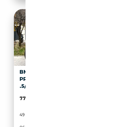
BMW X7 M60I EX.DRIVE
PRO.SOFTCL.LUFTF.360°.AHK
.5/100
77 990€
49 100 km
Essence