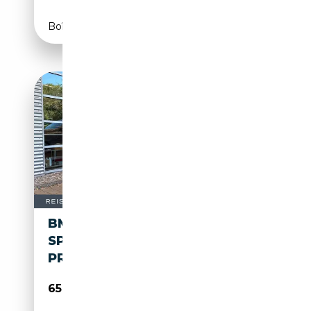
Boîte automatique
BMW X3 M50 XDRIVE A M-
SPORT
PRO,PANO,AHK,SITZBELÜ
65 449€