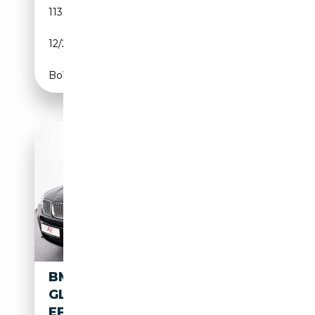
113 498 km
Électrique/Essence
12/2018
136 CH (100 kW)
Boîte automatique
BMW I SHADOW LINE
GLASDACH,HEADUP,SCHECKH
EFT