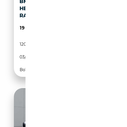
BMW XDRIVE 20D X-LINE
HEADUP,360°,KEYLESS,KAME
RA
19 480€
120 000 km
Diesel
03/2017
190 CH (140 kW)
Boîte automatique