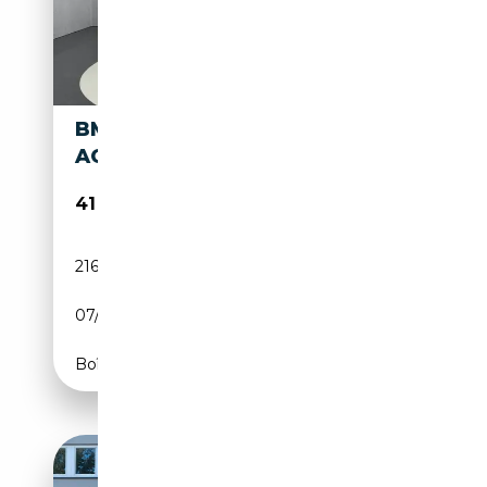
BMW X7 M50D LASER PANO
ACC HUD H&K 21LM 360
41 970€
216 000 km
Diesel
07/2019
400 CH (294 kW)
Boîte automatique