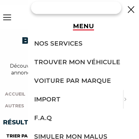
MENU
BMW AUTRES SUV
NOS SERVICES
OCCASION
TROUVER MON VÉHICULE
Découvrez un large choix de bmw suv dans nos
annonces de autres. Un import sans effort avec
Courtage Auto.
VOITURE PAR MARQUE
ACCUEIL
|
TOUTES LES MARQUES
|
BMW
|
IMPORT
AUTRES
|
SUV
F.A.Q
RÉSULTATS DE VOTRE RECHERCHE
SIMULER MON MALUS
TRIER PAR