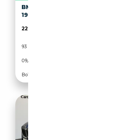
BMW TOURING XDRIVE 320D
190 BVA8 M SPORT
22 490€
93 723 km
Diesel
09/2017
190 CH (140 kW)
Boîte automatique