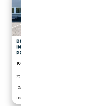
BMW X7 M60 I XDRIVE
INDIVIDUA/M SPORTPAKET
PRO/360°K
104 850€
23 850 km
Essence
10/2022
530 CH (390 kW)
Boîte automatique