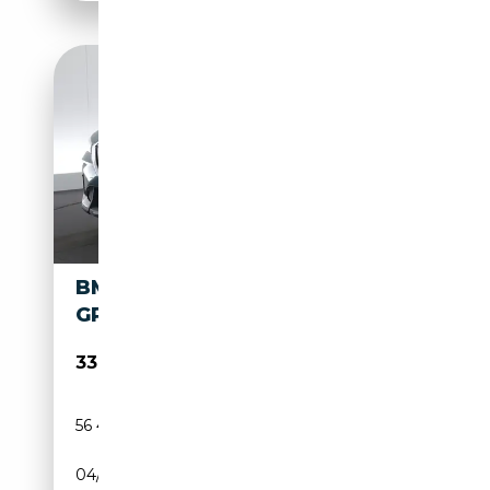
BMW 2 COUPE XDRIVE30 LED
GPS PDC CAM TREKHAAK
33 890€
56 488 km
Electrique
04/2023
313 CH (230 kW)