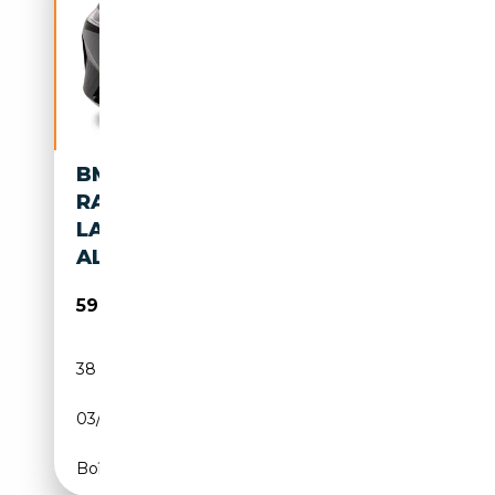
BMW XDRIVE50 SPORT | EV
RANGE 620KM | PANO |
LASERLED | HARM/KARD |
ALU21 | SOFTCLOSE
59 995€
38 075 km
Electrique
03/2024
523 CH (385 kW)
Boîte automatique