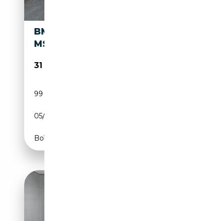
BMW BMW X3 XDRIVE30E
MSPORT
31 990€
99 000 km
Électrique/Essence
05/2022
252 CH (185 kW)
Boîte automatique