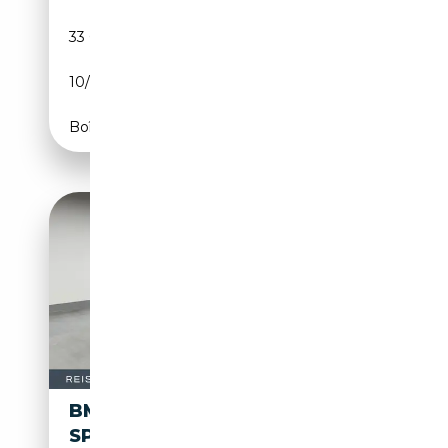
33 003 km
Essence
10/2023
360 CH (265 kW)
Boîte automatique
BMW X5 M60I XDRIVE A M-
SPORT