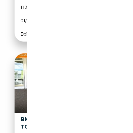
11 363 km
Essence
01/2026
375 CH (276 kW)
Boîte automatique
BMW 223D XDRIVE ACTIVE
TOURER MILD-HYBRID | NAVI |