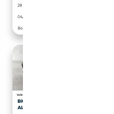
28 000 km
Essence
04/2025
381 CH (280 kW)
Boîte automatique
BMW 223D XDRIVE M SPORT
ALLRAD AUT