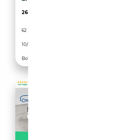
26 880€
62 100 km
Essence
10/2017
360 CH (265 kW)
Boîte automatique