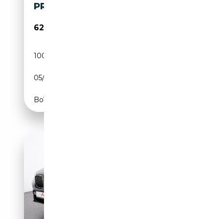
PRO,SKYLOU,AHK,DAPROF,L
62 899€
100 718 km
Essence
05/2023
530 CH (390 kW)
Boîte automatique