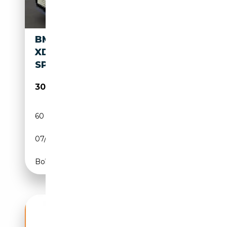
BMW 223I
XDRIVE*ACTIVETOURER*M
SPORT*LED*ACC*360*AHK
30 990€
60 000 km
Essence
07/2022
218 CH (160 kW)
Boîte automatique