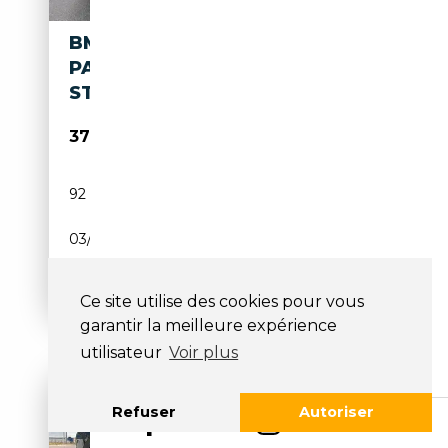
BMW D XDRIVE
PANO,KEYLESS,ACC,MEMORY,
STANDHZ
37 430€
92 030 km
Diesel
03/2021
340 CH (250 kW)
Boîte automatique
Ce site utilise des cookies pour vous
garantir la meilleure expérience
utilisateur
Voir plus
Refuser
Autoriser