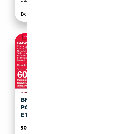
06/2023
530 CH (390 kW)
Boîte automatique
BMW I
PANO/AHK/INNOVATIONSPAK
ET/LIVECOCKPIT
50 768€