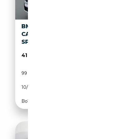
BMW X3M COMPETITION HUD
CARBON MEMORY M-
SPORTAUSPUFF
41 550€
99 983 km
Essence
10/2020
510 CH (375 kW)
Boîte automatique