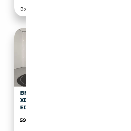
Boîte automatique
BMW X3 M50
XDRIVE+MEMORY+KAMERA+L
ED+NAVI+M-SPORT+
59 990€