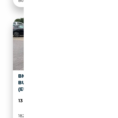
Boîte automatique
BMW 418 GRAN COUPÉ 418 D
BUSINESS ADBLUE (ACO)
(EU6C)
13 900€
182 000 km
Diesel