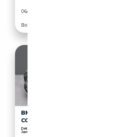
06/2018
150 CH (110 kW)
Boîte manuelle
BMW 418 418DA GRAN
COUPÉ
Détecteur de pluie, Verrouillage centralisé,
Jante...