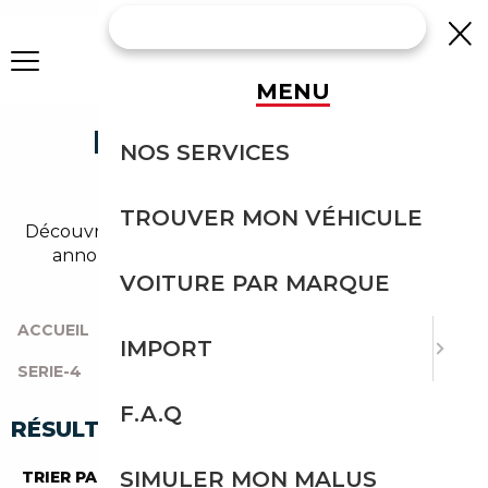
MENU
BMW 418 DIESEL
NOS SERVICES
OCCASION
TROUVER MON VÉHICULE
Découvrez un large choix de bmw diesel dans nos
annonces de 418. Un import sans effort avec
Courtage Auto.
VOITURE PAR MARQUE
ACCUEIL
|
TOUTES LES MARQUES
|
BMW
|
IMPORT
SERIE-4
|
418
|
DIESEL
F.A.Q
RÉSULTATS DE VOTRE RECHERCHE
SIMULER MON MALUS
TRIER PAR