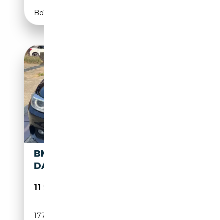
Boîte automatique
BMW 418 GRAN COUPÉ 418
DA
11 950€
177 000 km
Diesel