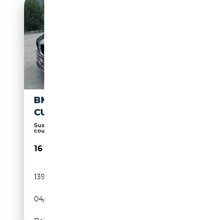
BMW 418 COUPÉ 418 DA,
CUIR, NAVI, GARANTIE 1AN
Suspension sport, Vitres teintées, Porte
coulissan...
16 990€
139 990 km
Diesel
04/2017
136 CH (100 kW)