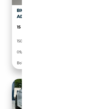
BMW 418 D GRAN COUPÉ
ADVANTAGE
15 900€
150 000 km
Diesel
09/2018
150 CH (110 kW)
Boîte automatique