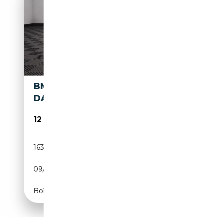
BMW 418 GRAN COUPÉ 418
DA
12 950€
163 000 km
Diesel
09/2015
143 CH (105 kW)
Boîte automatique