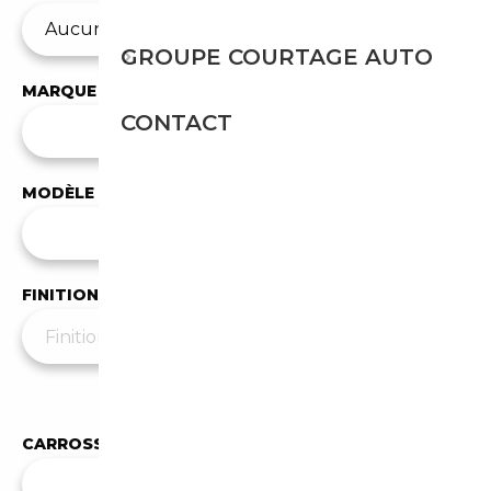
GROUPE COURTAGE AUTO
MARQUE
CONTACT
✕
BMW
MODÈLE
Tous les modèles
FINITION
Moins de filtres
▲
CARROSSERIE
Toutes les carrosseries