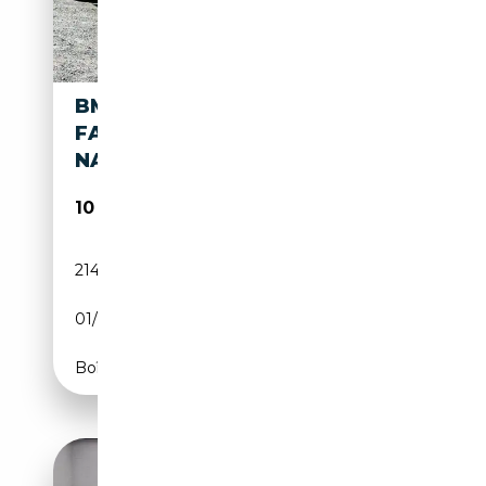
BMW 418 2.0D GRAN COUPÉ
FACELIFT EURO6B LEDER
NAVI LED PDC
10 900€
214 000 km
Diesel
01/2018
150 CH (110 kW)
Boîte manuelle