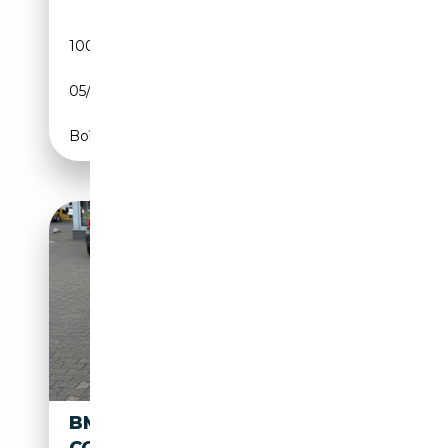
100 000 km
Diesel
05/2018
150 CH (110 kW)
Boîte automatique
BMW 418 D SPORT LINE