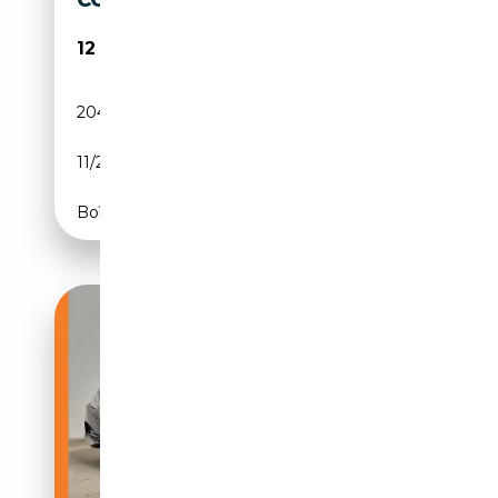
COUPE
12 999€
204 984 km
Diesel
11/2016
150 CH (110 kW)
Boîte automatique