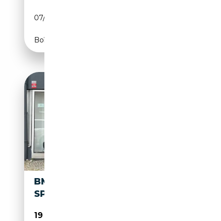
07/2014
143 CH (105 kW)
Boîte automatique
BMW 418 418 D GRAN COUPÉ
SPORT LINE*LED*LEDER
19 490€