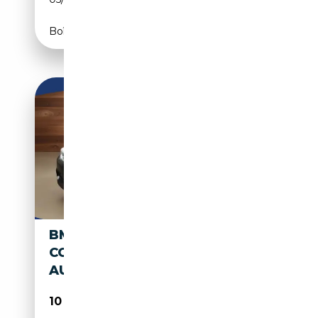
Boîte manuelle
BMW 418 4-SERIE GRAN
COUPÉ 418D EXECUTIVE |
AUTOMAAT | LED
10 950€