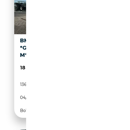
BMW 418 COUPÉ DA
*GARANTIE 12 MOIS*PACK
M*LED*CUIR*GPS*
18 500€
136 000 km
Diesel
04/2017
136 CH (100 kW)
Boîte automatique