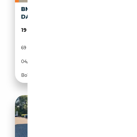
BMW 418 GRAN COUPÉ 418
DA - GARANTIE 12M
19 500€
69 208 km
Diesel
04/2017
150 CH (110 kW)
Boîte automatique