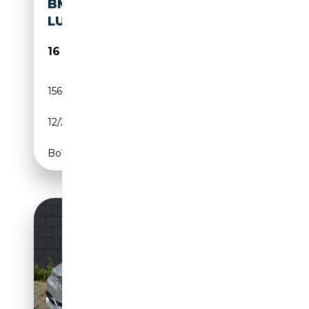
BMW 418 418D GRAN COUPE
LUXURY 143CV
16 500€
156 781 km
Diesel
12/2014
143 CH (105 kW)
Boîte manuelle