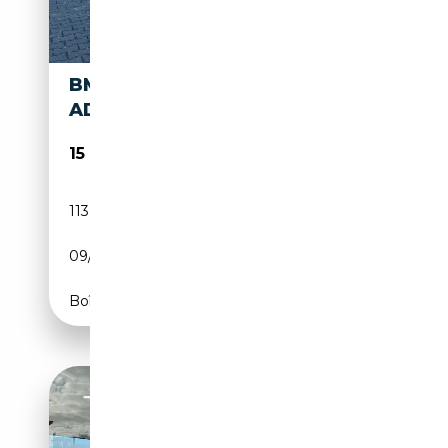
BMW 418 D COUPE
ADVANTAGE - XENON - NAVI -
15 990€
113 750 km
Diesel
09/2016
150 CH (110 kW)
Boîte manuelle