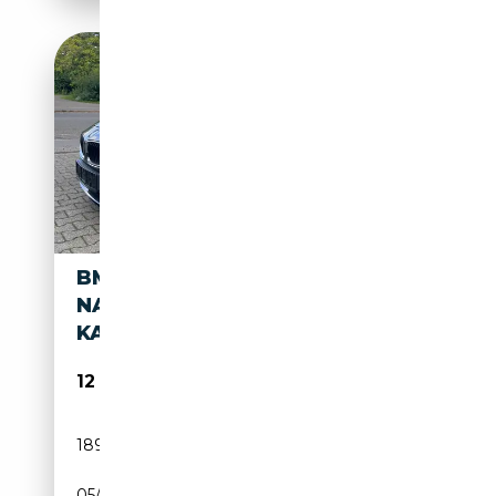
BMW 418 418D GRAN COUPÉ,
NAVI, XENON,
KAMERA,VOLLLERDER
12 400€
189 000 km
Diesel
05/2014
143 CH (105 kW)