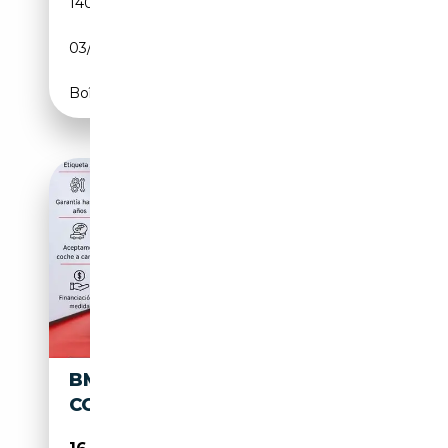
140 570 km
Diesel
03/2015
150 CH (110 kW)
Boîte manuelle
BMW 418 418D GRAN
COUPÉ