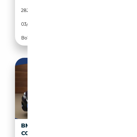
282 113 km
Diesel
03/2015
136 CH (100 kW)
Boîte automatique
BMW 418 4-SERIE GRAN
COUPÉ 418D BUSINESS | NAVI