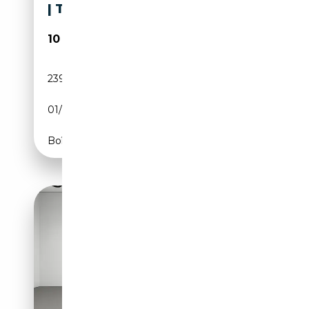
| TREKHAAK
10 950€
239 130 km
Diesel
01/2015
136 CH (100 kW)
Boîte manuelle