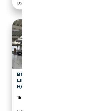
Boîte manuelle
BMW 418 D COUPE SPORT
LINE BI-XENON/NAVI/PDC V-
H/SHZ
15 950€