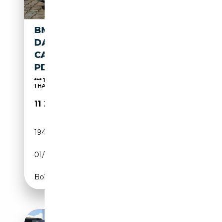
BMW 418 GRAN COUPÉ 418
DA 1HAND FULL CARNET BMW
CARPASS LEDER AUTOMAAT
PDC
*** 12 MOIS DE GARANTIE FULL CARNET CAR PASS
1 HAN...
11 250€
194 900 km
Diesel
01/2015
143 CH (105 kW)
Boîte automatique