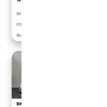
16 990€
90 000 km
Diesel
07/2015
143 CH (105 kW)
Boîte automatique
BMW 418 I (F36) 418D 143CH