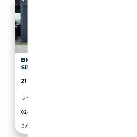
BMW 418 418 D M
SPORT
21 990€
122 000 km
Diesel
02/2019
150 CH (110 kW)
Boîte automatique