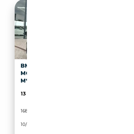
BMW 418 D *GARANTIE 12
MOIS*1ER PROPIO*PACK
M*AIRCO*LED*
13 950€
168 000 km
Diesel
10/2014
143 CH (105 kW)