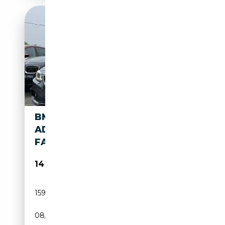
BMW 418 DA GRAN COUPÉ
ADVANTAGE NAVI XÉNON
FACE LIFT
14 800€
159 700 km
Diesel
08/2017
150 CH (110 kW)