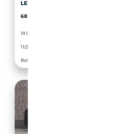
LED RFK
68 700€
19 500 km
Électrique/Essence
11/2025
398 CH (293 kW)
Boîte automatique