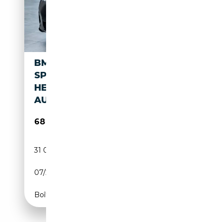
BMW X3 M 50 XDRIVE M
SPORT PRO SPECIAL PAINT
HEAD UP TETTO PANO
AUDISON UFF. ITA
68 999€
31 097 km
Électrique/Essence
07/2025
381 CH (280 kW)
Boîte automatique