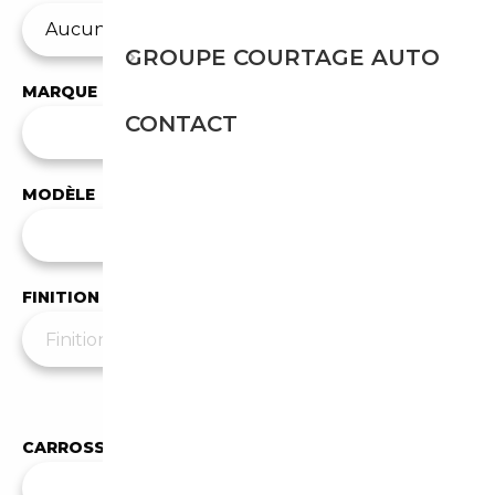
GROUPE COURTAGE AUTO
MARQUE
CONTACT
✕
BMW
MODÈLE
Tous les modèles
FINITION
Moins de filtres
▲
CARROSSERIE
Toutes les carrosseries