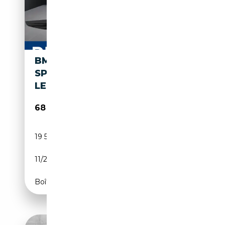
BMW X3 M 50 XDRIVE
SPORTPAKET HK HIFI DAB
LED RFK
68 700€
19 500 km
Électrique/Essence
11/2025
398 CH (293 kW)
Boîte automatique