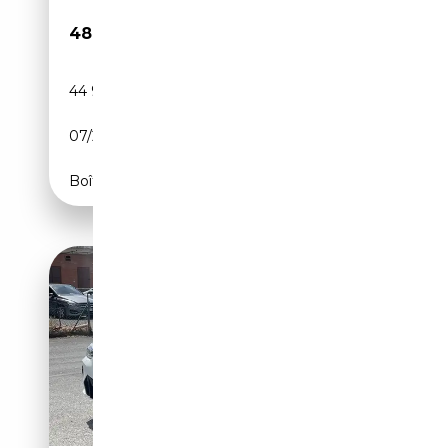
48 888€
44 940 km
Électrique/Essence
07/2023
360 CH (265 kW)
Boîte automatique