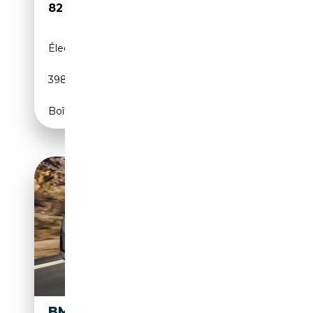
82 990€
Électrique/Essence
-
398 CH (293 kW)
Boîte automatique
BMW X3 M XDRIVE30E