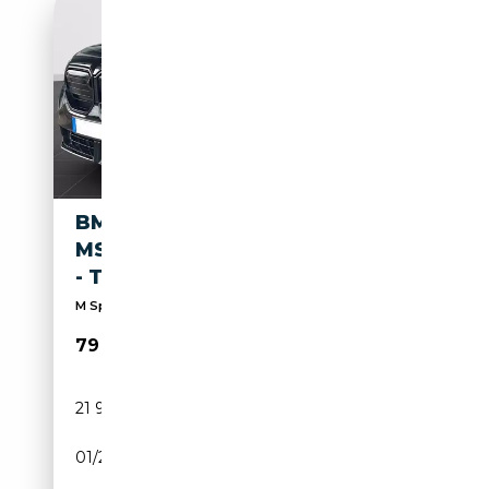
BMW X3 M 50I - XDRIVE -
MSPORT PRO - M SPORT PRO
- TETTO
M Sport Pro - Tetto
79 870€
21 990 km
Électrique/Essence
01/2025
398 CH (293 kW)