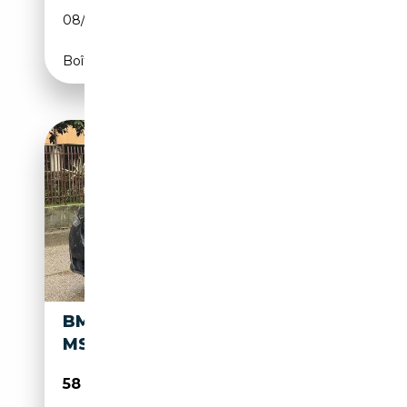
08/2022
360 CH (265 kW)
Boîte automatique
BMW X3 M X3 XDRIVE30E
MSPORT PRO
58 990€