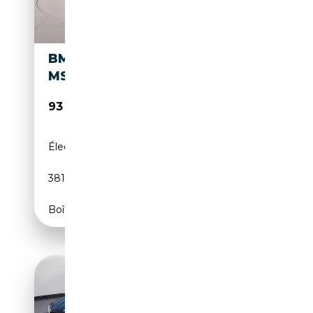
BMW X3 M M50 XDRIVE
MSPORT PRO
93 404€
Électrique/Essence
-
381 CH (280 kW)
Boîte automatique