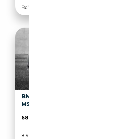
Boîte automatique
BMW X3 M XDRIVE30E
MSPORT PRO
68 950€
8 999 km
Électrique/Essence