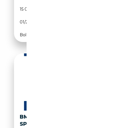
15 000 km
Électrique/Essence
01/2025
190 CH (140 kW)
Boîte automatique
BMW X3 M 50 XDRIVE
SPORTPAKET HK HIFI DAB