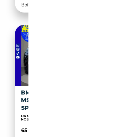
Boîte automatique
BMW X3 M 50 I XDRIVE
MSPORT PRO M-SPORT M
SPORT BLACK PACK PDC ACC
Da NOI DA SEMPRE F24IVA PAGATA su TUTTE le
NOSTRE ...
65 900€