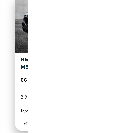
BMW X3 M XDRIVE30E
MSPORT PRO
66 950€
8 900 km
Électrique/Essence
12/2024
299 CH (220 kW)
Boîte automatique