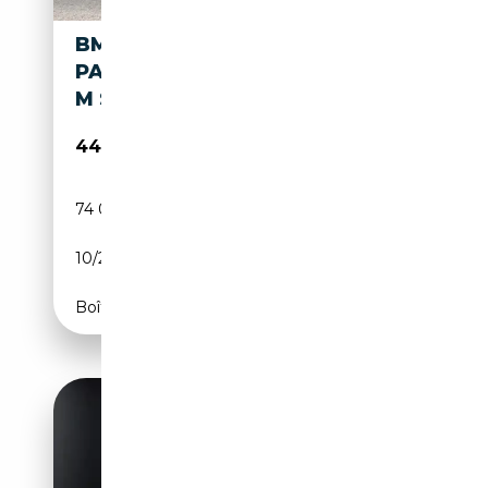
BMW X3 M HIGH EXE. SPORT.
PANO. XDRIVE30E HIGH EXE.
M SPORT
44 500€
74 003 km
Électrique/Essence
10/2022
184 CH (135 kW)
Boîte automatique