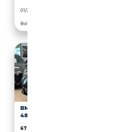
01/2024
292 CH (215 kW)
Boîte automatique
BMW X3 M X3 XDRIVEM50
48V MSPORT PRO
67 900€