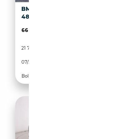
BMW X3 M X3 XDRIVEM50
48V MSPORT PRO
66 500€
21 750 km
Électrique/Essence
07/2025
381 CH (280 kW)
Boîte automatique