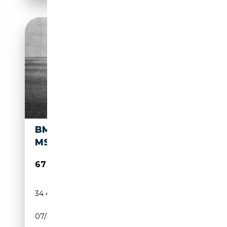
BMW X3 M XDRIVE30E
MSPORT
67 950€
34 400 km
Électrique/Essence
07/2025
299 CH (220 kW)