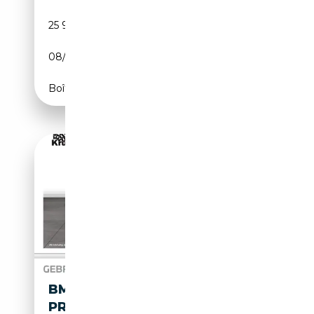
25 900 km
Électrique/Essence
08/2025
381 CH (280 kW)
Boîte automatique
BMW X3 M 40I M SPORT+LC
PROF+ACC+KAMERA+20"+HIFI