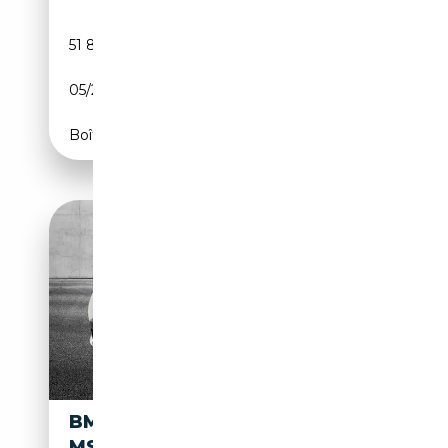
51 860 km
Électrique/Essence
05/2025
381 CH (280 kW)
Boîte automatique
BMW X3 M XDRIVE30E
MSPORT