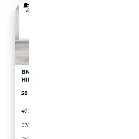
BMW X3 M 40I HEAD-UP HK
HIFI PANODACH STANDHZG.
58 780€
40 244 km
Électrique/Essence
07/2023
360 CH (265 kW)
Boîte automatique