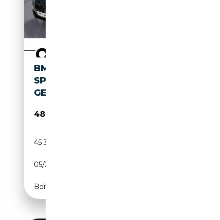
BMW X3 M X3 XDRIVE30E M
SPORTPAKET AKTIVE
GESCHW. HEAD UP
48 630€
45 329 km
Électrique/Essence
05/2024
184 CH (135 kW)
Boîte automatique