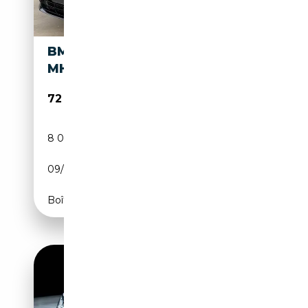
BMW X3 M X3 M50I XDRIVE
MHEV
72 500€
8 000 km
Électrique/Essence
09/2025
398 CH (293 kW)
Boîte automatique