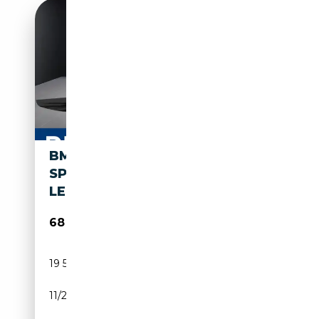
BMW X3 M 50 XDRIVE
SPORTPAKET HK HIFI DAB
LED RFK
68 700€
19 500 km
Électrique/Essence
11/2025
398 CH (293 kW)