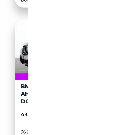
BMW X3 M SPORT
AHK|KAMERA|LED|SHZ|NAVI|P
DC|HIFI
43 466€
36 222 km
Électrique/Essence