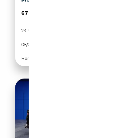
67 950€
23 900 km
Électrique/Essence
05/2025
299 CH (220 kW)
Boîte automatique