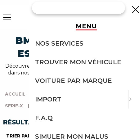
MENU
BMW X3-M HYBRIDE-
NOS SERVICES
ESSENCE OCCASION
TROUVER MON VÉHICULE
Découvrez un large choix de bmw hybride-essence
dans nos annonces de x3-m. Un import sans effort
avec Courtage Auto.
VOITURE PAR MARQUE
ACCUEIL
|
TOUTES LES MARQUES
|
BMW
|
IMPORT
SERIE-X
|
X3-M
|
HYBRIDE-ESSENCE
F.A.Q
RÉSULTATS DE VOTRE RECHERCHE
SIMULER MON MALUS
TRIER PAR