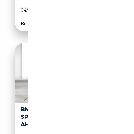
04/2025
299 CH (220 kW)
Boîte automatique
BMW X3 M 50 XDRIVE M
SPORT PRO DA+ PA+ HUD HK
AHK PANO STAN