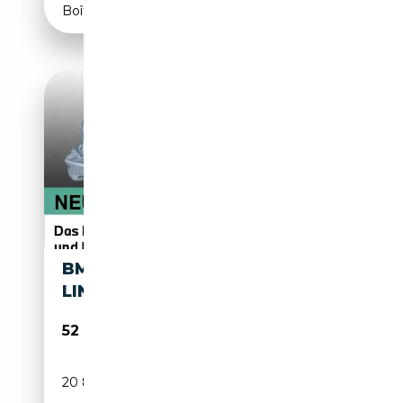
Boîte automatique
BMW X3 M 40I M SHADOW
LINE
52 320€
20 877 km
Électrique/Essence