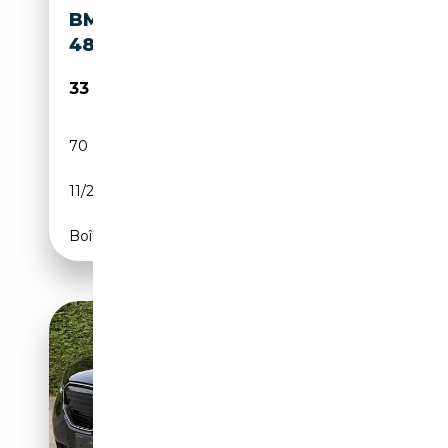
BMW X3 M X3 XDRIVE20D
48V MSPORT
33 000€
70 000 km
Électrique/Essence
11/2021
190 CH (140 kW)
Boîte automatique