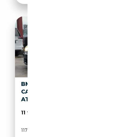
BMW 120 I
CABRIO*LEDER*PDC*TEMPOM
AT*NAVI*
11 990€
117 500 km
Essence