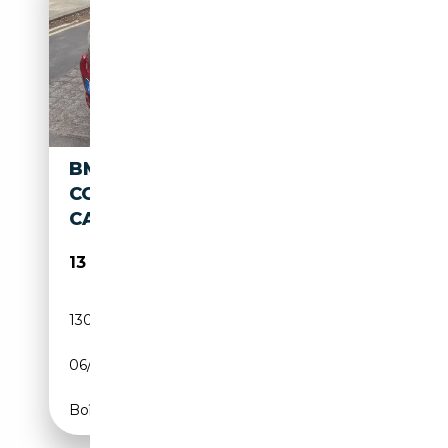
BMW 120 120I 170 CH
CONFORT AUTO CARPLAY
CAMERA
13 000€
130 500 km
Essence
06/2008
170 CH (125 kW)
Boîte automatique