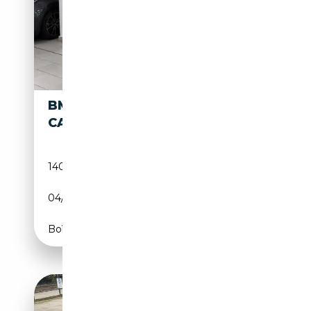
BMW 120 120D
11 490€
CABRIO
140 000 km
Diesel
04/2009
177 CH (130 kW)
Boîte manuelle