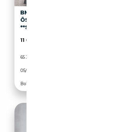
BMW 120 I CABRIO
ÖSTERREICH-PAKET
**SITZHEIZUNG/XENON**
11 000€
65 363 km
Essence
05/2008
170 CH (125 kW)
Boîte manuelle