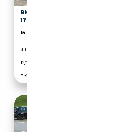
BMW 120 CABRIOLET 2.0 120 I
170 LUXE
15 890€
88 500 km
Essence
12/2012
171 CH (126 kW)
Boîte manuelle