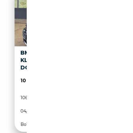
BMW 120 I CABRIO
KLIMA/LEDER/SITZHEIZUNG/P
DC
10 700€
106 000 km
Essence
04/2008
170 CH (125 kW)
Boîte manuelle