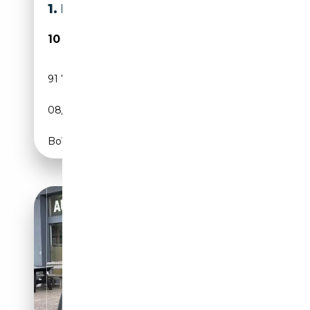
1. HAND,
10 750€
91 700 km
Essence
08/2009
170 CH (125 kW)
Boîte manuelle