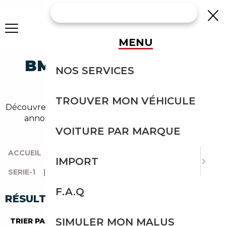
MENU
BMW 120 CABRIOLET
NOS SERVICES
OCCASION
TROUVER MON VÉHICULE
Découvrez un large choix de bmw cabriolet dans nos
annonces de 120. Un import sans effort avec
Courtage Auto.
VOITURE PAR MARQUE
ACCUEIL
|
TOUTES LES MARQUES
|
BMW
|
IMPORT
SERIE-1
|
120
|
CABRIOLET
F.A.Q
RÉSULTATS DE VOTRE RECHERCHE
SIMULER MON MALUS
TRIER PAR