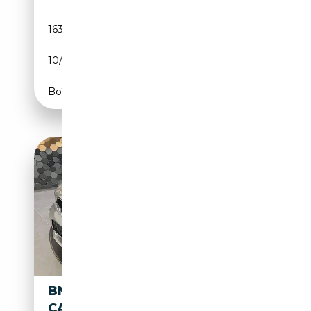
163 291 km
Diesel
10/2013
177 CH (130 kW)
Boîte manuelle
BMW 120 I
11 948€
CABRIO