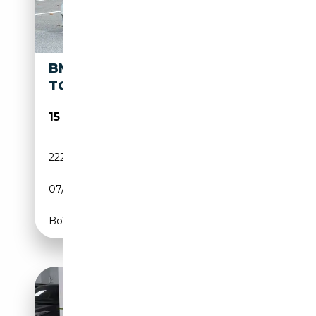
BMW 120 120D CABRIOLET -
TOP AUSSTATTUNG !
15 000€
222 000 km
Diesel
07/2010
177 CH (130 kW)
Boîte manuelle