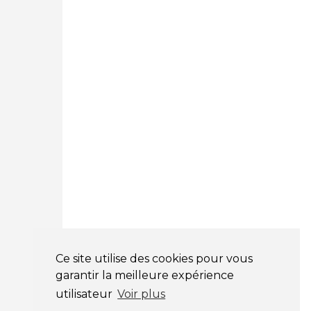
Courtage Auto Paris
:
12 Avenue des Prés
78180 Montigny Le Bretonneux
01 89 71 00 37
Courtage Auto Mulhouse
:
62, Rue Jacques Mugnier
Mulhouse 68200
03 81 32 32 30
Mentions légales
CGV
NOS HORAIRES
LUNDI : 9H00 - 18H00
MARDI : 9H00 - 18H00
Ce site utilise des cookies pour vous
MERCREDI : 9H00 - 18H00
garantir la meilleure expérience
JEUDI : 9H00 - 18H00
utilisateur
Voir plus
VENDREDI : 9H00 - 18H00