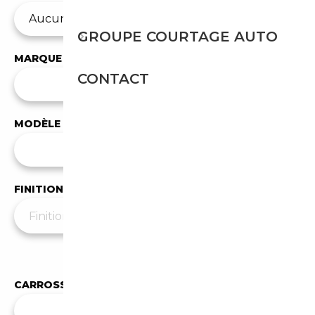
GROUPE COURTAGE AUTO
MARQUE
CONTACT
✕
BMW
MODÈLE
Tous les modèles
FINITION
Moins de filtres
▲
CARROSSERIE
✕
Cabriolet