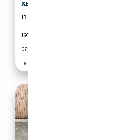
XENON NAVI
11 990€
160 000 km
Diesel
08/2011
177 CH (130 kW)
Boîte automatique