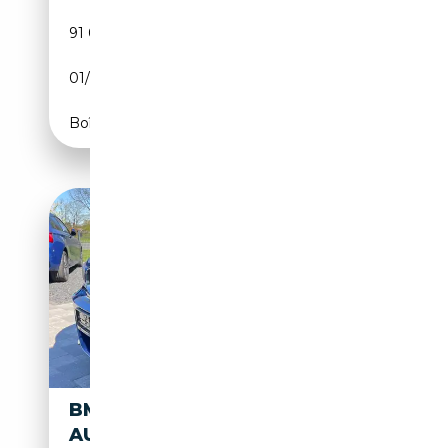
91 000 km
Essence
01/2009
170 CH (125 kW)
Boîte manuelle
BMW 120 120D CABRIO
AUTOMATIK M PAKET LEDER