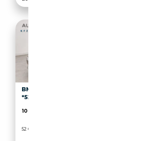
BMW 120 I CABRIO
*52.000KM*
10 999€
52 000 km
Essence