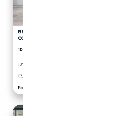
BMW 120 (E88) 120D 177CH
CONFORT
10 900€
107 850 km
Diesel
03/2010
179 CH (132 kW)
Boîte manuelle