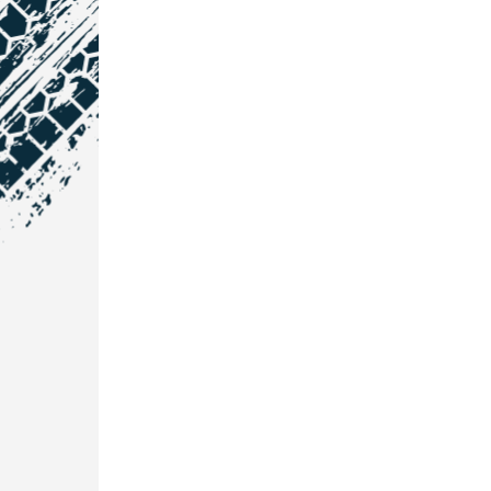
NOS COORDONNÉES
Courtage Auto Grand Est
:
Zone de l'Allan
25600 Vieux-Charmont
03 81 32 32 30
Courtage Auto Bordeaux
:
3 avenue Paul LANGEVIN
33600 PESSAC
05 25 53 07 73