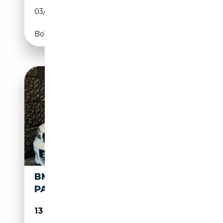
03/2011
170 CH (125 kW)
Boîte manuelle
BMW 120 I CABRIO M-
PAKET
13 950€