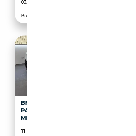
03/2008
170 CH (125 kW)
Boîte manuelle
BMW 120 D CABRIO SPORT M-
PAKET*XENON*TEILLEDER*TE
MPOMAT...
11 990€