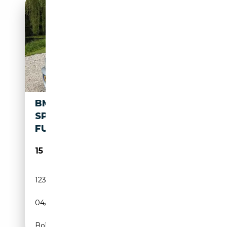
BMW 120 CABRIOLET 120I M-
SPORT AUTOMAAT NL-AUTO
FULL OPTIO
15 950€
123 959 km
Essence
04/2011
170 CH (125 kW)
Boîte automatique