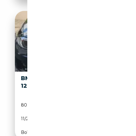
BMW
14 800€
120
80 000 km
Essence
11/2013
170 CH (125 kW)
Boîte automatique