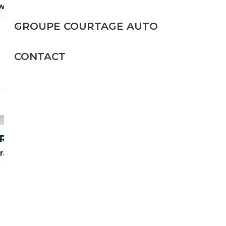
twagen-Outlet“
GROUPE COURTAGE AUTO
Diesel
CONTACT
150 CH (110 kW)
12 790€
RTLINE
rantie
Essence
136 CH (100 kW)