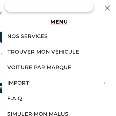
uisse
MENU
CASION
NOS SERVICES
TROUVER MON VÉHICULE
effort avec Courtage Auto.
VOITURE PAR MARQUE
TRIER PAR
IMPORT
F.A.Q
LINE LED HEAD-UP LEDER NAVI
SIMULER MON MALUS