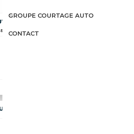
GROUPE COURTAGE AUTO
UTURA AUTO
es, Caméra d'aide ...
CONTACT
Diesel
313 CH (230 kW)
16 990€
RA MOTORE ROTTO !!!!!!
Diesel