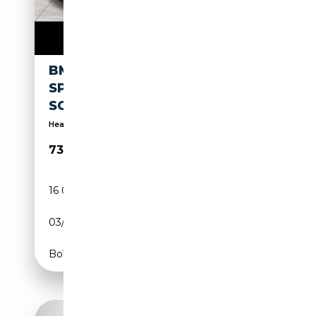
BMW M850 I XDRIVE COUPÉ M
SPORT PRO AKTIVLENK
SOFTCLOSE IND
Head-Up Display
73 890€
16 083 km
Essence
03/2025
530 CH (390 kW)
Boîte automatique