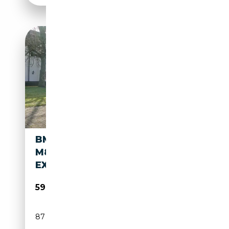
BMW M850 8-SERIE M850I
M850I XDRIVE HIGH
EXECUTIVE | CARBON
59 950€
87 110 km
Essence