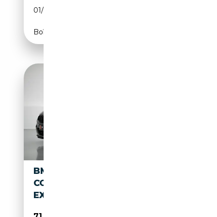
01/2019
532 CH (391 kW)
Boîte automatique
BMW M850 8-SERIE GRAN
COUPÉ M850I XDRIVE HIGH
EXECUTIVE |PA
71 950€