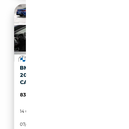
BMW M850 I XDRIVE M SPORT
20" SITZBELÜFT.
CARBONDACH
83 980€
14 636 km
Essence
07/2025
530 CH (390 kW)