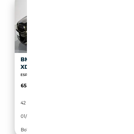
BMW M850 M850I COUPÉ
XDRIVE
ESP, Sièges sport, Verrouillage centralisé, Climat...
65 500€
42 900 km
Essence
01/2019
530 CH (390 kW)
Boîte automatique