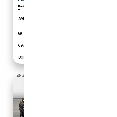
Radio numérique, Écran multifonction entièrement
n...
49 860€
58 415 km
Essence
09/2020
530 CH (390 kW)
Boîte automatique