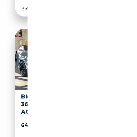
Boîte automatique
BMW M850 I XDRIVE CABRIO/
360/LASER/HUD/M8-SPORT-
AGA
64 900€