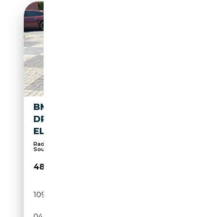
BMW M850 I XDRIVE
DRAVITGRAU /
ELFENBEINWEISS
Radio numérique, Système de navigation,
Soundsyste...
48 990€
109 998 km
Essence
04/2019
530 CH (390 kW)