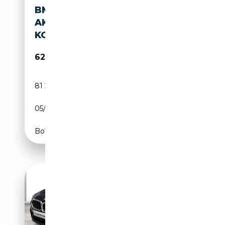
BMW M850 I XDRIVE DAB
AKTIVLENKUNG WLAN
KOMFORTZG.
62 490€
81 203 km
Essence
05/2023
530 CH (390 kW)
Boîte automatique