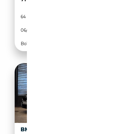
64 343 km
Essence
06/2022
530 CH (390 kW)
Boîte automatique
BMW M850 8 CABRIO M850I