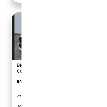
BMW M850 I XDRIVE AUT.
COUPE NAVI LED SHZ
64 900€
84 251 km
Essence
02/2019
530 CH (390 kW)