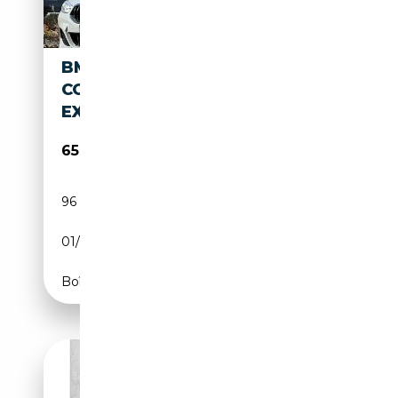
BMW M850 8-SERIE GRAN
COUPÉ M850I XDRIVE HIGH
EXECUTIVE | L
65 900€
96 080 km
Essence
01/2020
532 CH (391 kW)
Boîte automatique