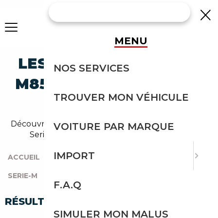
MENU
LES MEILLEURES BMW
NOS SERVICES
M850 SERIE-M À MOINS
TROUVER MON VÉHICULE
DE 90 000 €
Découvrez notre sélection de voitures Bmw M850
VOITURE PAR MARQUE
Serie-m pour un budget à 90 000 euros.
IMPORT
ACCUEIL
|
TOUTES LES MARQUES
|
BMW
|
SERIE-M
|
M850
|
M850 À MOINS DE 90 000 €
F.A.Q
RÉSULTATS DE VOTRE RECHERCHE
SIMULER MON MALUS