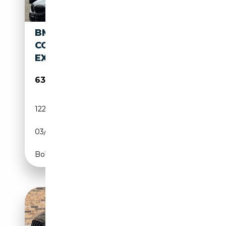
BMW M850 8-SERIE GRAN
COUPÉ M850I XDRIVE HIGH
EXECUTIVE BTW
63 500€
122 540 km
Essence
03/2021
532 CH (391 kW)
Boîte automatique