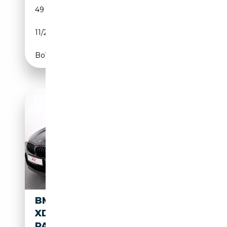
49 700 km
Essence
11/2020
530 CH (390 kW)
Boîte automatique
BMW M850 I GRAN COUPE
XDRIVE SHADOW
PANO,H/K,360GRAD