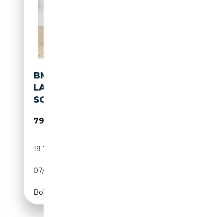
BMW M850 I XDRIVE M SPORT
LASER PA DA PROF H/K
SOFTCL.
79 880€
19 769 km
Électrique/Essence
07/2023
530 CH (390 kW)
Boîte automatique