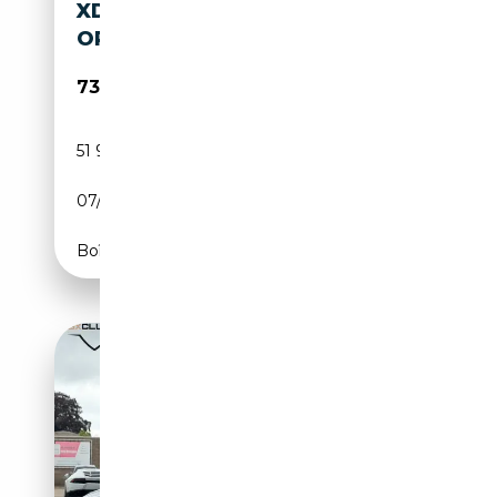
XDRIVE M SPORT | FULL
OPTION | BOWE
73 945€
51 915 km
Essence
07/2019
532 CH (391 kW)
Boîte automatique