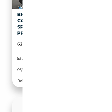
BMW M850 I XDRIVE
CABRIO*M
SPORTPAKET*20"*LC
PROF.*HUD*ICON
62 990€
53 312 km
Essence
05/2022
530 CH (390 kW)
Boîte automatique