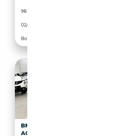
98 239 km
Essence
02/2020
532 CH (391 kW)
Boîte automatique
BMW M850 I XDRIVE LASER
ACC 360 H&K HUD SOFT-