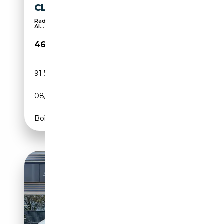
CLOSE GESTIK
Radio numérique, 360° caméra, Suspension sport,
Al...
46 990€
91 500 km
Essence
08/2019
530 CH (390 kW)
Boîte automatique