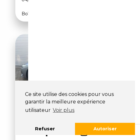
Boîte automatique
Ce site utilise des cookies pour vous
garantir la meilleure expérience
BMW M850 M850 I
utilisateur
Voir plus
XDRIVE
63 980€
Refuser
Autoriser