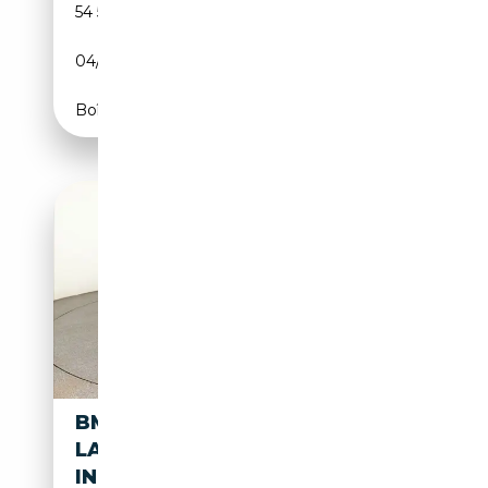
54 563 km
Essence
04/2023
530 CH (390 kW)
Boîte automatique
BMW M850 I XDR.
LASER|LT|DRAPROF|PAS+360|
INDIVIDUAL