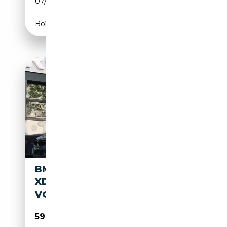
07/2019
530 CH (390 kW)
Boîte automatique
BMW M850 8-SERIE M850I
XDRIVE HIGH EXECUTIVE |
VOL! | DEALE
59 950€