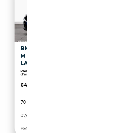
BMW M850 I XDRIVE CABRIO
M SPORTPAKET PA. PLUS
LASER DAB KO
Radio numérique, Affichage tête haute, Caméra
d'ai...
64 950€
70 391 km
Essence
07/2022
530 CH (390 kW)
Boîte automatique