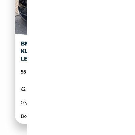
BMW M850 I XDRIVE LASER
KLIMASTZ HUD DAPROF
LEDER SC
55 555€
62 000 km
Essence
07/2022
530 CH (390 kW)
Boîte automatique