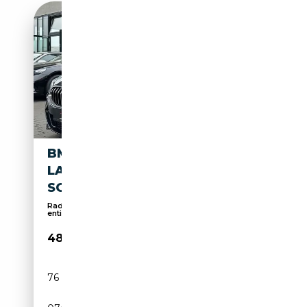
BMW M850 I XDRIVE COUPÉ |
LASER | HEAD-UP |
SOFTCLOSE
Radio numérique, Alarme, Écran multifonction
entiè...
48 980€
76 863 km
Essence