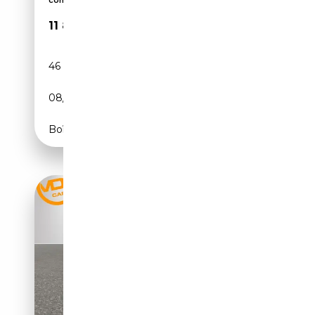
11 890€
46 117 km
Essence
08/2023
110 CH (81 kW)
Boîte manuelle