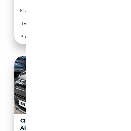
51 317 km
Essence
10/2023
110 CH (81 kW)
Boîte manuelle
CITROEN C3 AIRCROSS C3
AIRCROSS I 2021 1.2