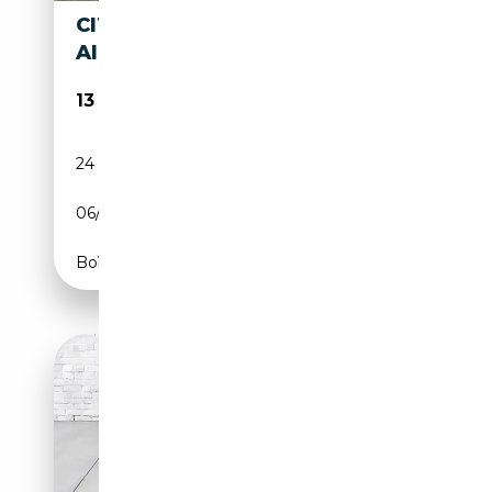
CITROEN C3 AIRCROSS
AIRCROSS
13 790€
24 295 km
Essence
06/2024
110 CH (81 kW)
Boîte manuelle