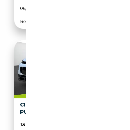
06/2025
101 CH (74 kW)
Boîte manuelle
CITROEN C3 AIRCROSS
PURETECH 110 SHINE
13 138€