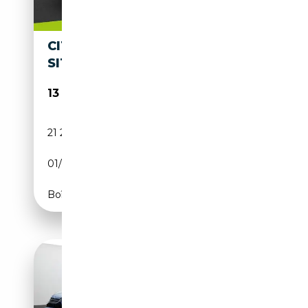
CITROEN C3 AIRCROSS
SITZHZG+PDC
13 240€
21 246 km
Essence
01/2024
110 CH (81 kW)
Boîte manuelle