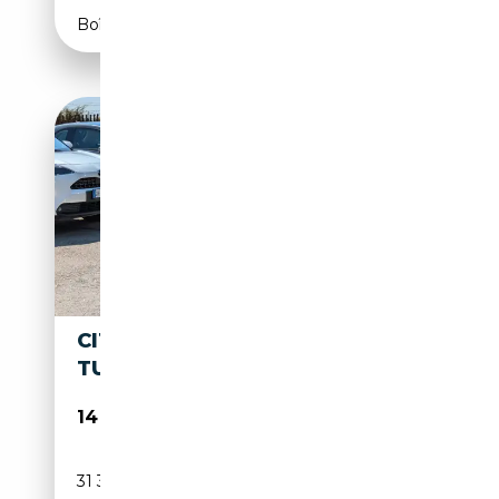
Boîte manuelle
CITROEN C3 AIRCROSS
TURBO PLUS 100CV 6V
14 400€
31 303 km
Essence