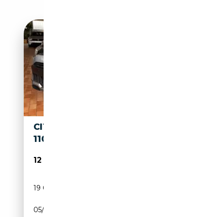
CITROEN C3 AIRCROSS 1.2
110CV PLUS + NAVI
12 950€
19 019 km
Essence
05/2024
110 CH (81 kW)