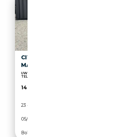
CITROEN C3 AIRCROSS 110 PK
MAX
UW TEVREDENHEID, DAAR GAAN WIJ VOOR,
TELKENS OPNIE...
14 490€
23 494 km
Essence
05/2024
110 CH (81 kW)
Boîte manuelle