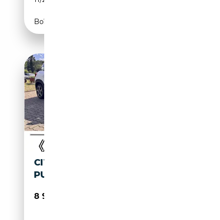
Boîte manuelle
CITROEN C3 AIRCROSS 1.2
PURETECH EU6 FEEL
8 990€