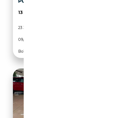
PURETECH 110 S&S SHINE
13 940€
23 355 km
Essence
09/2023
110 CH (81 kW)
Boîte manuelle