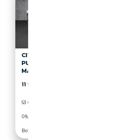
CITROEN C3 AIRCROSS
PURETECH 110 S&S 6-GANG-
MANUELL SHINE
11 990€
53 000 km
Essence
09/2020
110 CH (81 kW)
Boîte manuelle