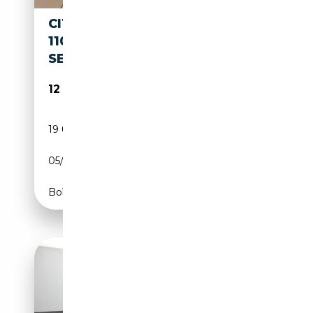
CITROEN C3 AIRCROSS 1.2
110CV YOU + CAR PLAY +
SENSORI POST
12 950€
19 600 km
Essence
05/2024
110 CH (81 kW)
Boîte manuelle