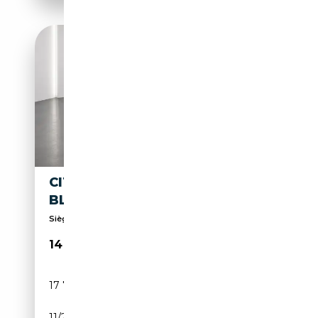
CITROEN C3 AIRCROSS 1.5
BLUEHDI SHINE °° 17800KM °°
Sièges arrières 1/3 - 2/3, Vitres teintées, Radio,...
14 400€
17 782 km
Diesel
11/2022
110 CH (81 kW)