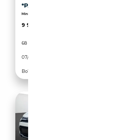
*PANO*HUD*CAMERA*
Minimum 12m Europese GOLD garantie
9 990€
68 707 km
Diesel
07/2018
99 CH (73 kW)
Boîte manuelle