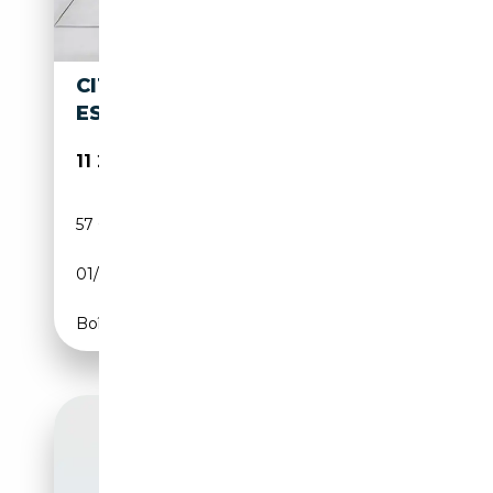
CITROEN C3 AIRCROSS SHINE
ES 110 AUTO
11 290€
57 021 km
Essence
01/2019
110 CH (81 kW)
Boîte automatique