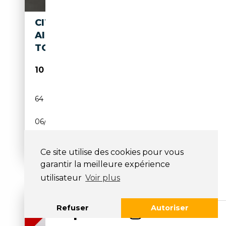
CITROEN C3 AIRCROSS C3
AIRCROSS BHDI 100 SHINE
TOP VERSION
10 900€
64 400 km
Diesel
06/2019
102 CH (75 kW)
Boîte manuelle
Ce site utilise des cookies pour vous
garantir la meilleure expérience
utilisateur
Voir plus
Refuser
Autoriser