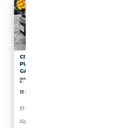
CITROEN C3 AIRCROSS
PURETECH 110 SHINE
GARANZIA EUROPEA INCLUSA
Airbag conducteur, Radio, Système de navigation,
R...
11 600€
37 600 km
Essence
02/2024
110 CH (81 kW)