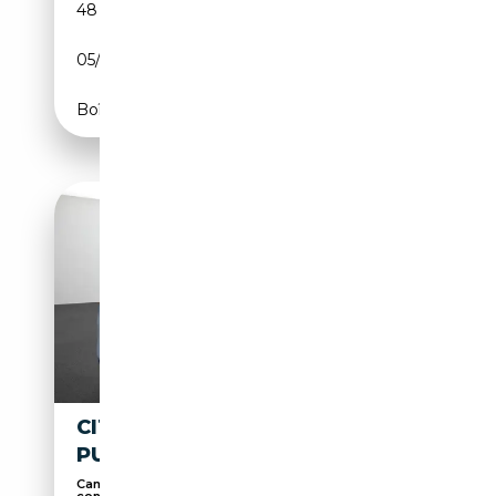
48 835 km
Essence
05/2018
82 CH (60 kW)
Boîte manuelle
CITROEN C3 AIRCROSS
PURETECH 110 S&S FEEL PACK
Caméra d'aide au stationnement, Airbag
conducteur,...