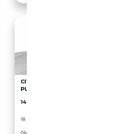
CITROEN C3 AIRCROSS 1.2
PURETECH 130CV MAX EAT6
14 900€
18 000 km
Essence
06/2024
131 CH (96 kW)