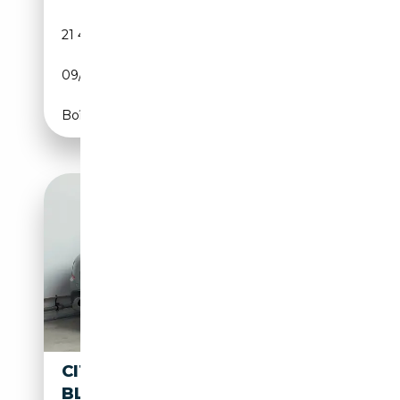
21 495 km
Essence
09/2021
110 CH (81 kW)
Boîte manuelle
CITROEN C3 AIRCROSS 1.6
BLUEHDI SHINE