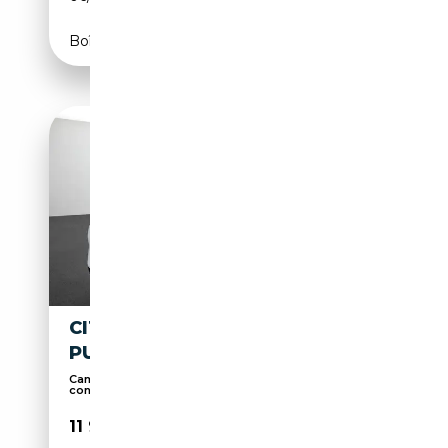
Boîte automatique
CITROEN C3 AIRCROSS
PURETECH 110 S&S FEEL PACK
Caméra d'aide au stationnement, Airbag
conducteur,...
11 915€