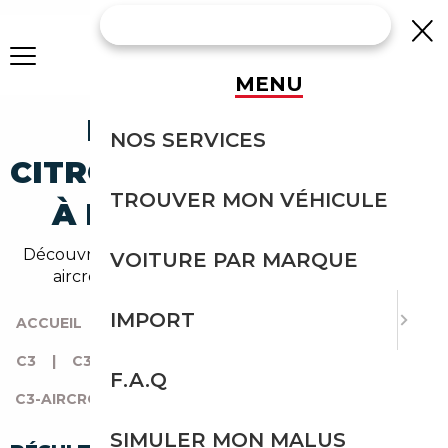
MENU
LES MEILLEURES
NOS SERVICES
CITROEN C3-AIRCROSS C3
TROUVER MON VÉHICULE
À MOINS DE 15 000 €
Découvrez notre sélection de voitures Citroen C3-
VOITURE PAR MARQUE
aircross C3 pour un budget à 15 000 euros.
IMPORT
ACCUEIL
|
TOUTES LES MARQUES
|
CITROEN
|
C3
|
C3-AIRCROSS
|
F.A.Q
C3-AIRCROSS À MOINS DE 15 000 €
SIMULER MON MALUS