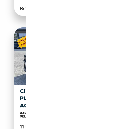
Boîte manuelle
CITROEN C3 AIRCROSS
PURETECH 110 SHINE SUPER-
ACCESSORIATA
PARI AL NUOVO - VARI COLORI -
PELLE+NAVI+RETROCAM.
11 900€