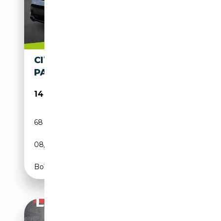
CITROEN C3 AIRCROSS SHINE
PACK PANO+KAMERA+KLIMA
14 980€
68 939 km
Diesel
08/2022
110 CH (81 kW)
Boîte manuelle