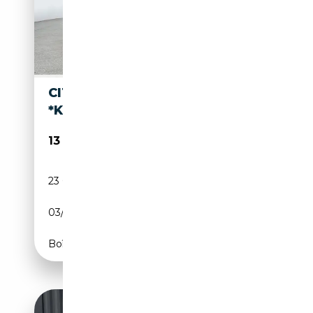
CITROEN C3 AIRCROSS 1.2
*KLIMA*USB*PDCH*UVM
13 740€
23 051 km
Essence
03/2024
110 CH (81 kW)
Boîte manuelle