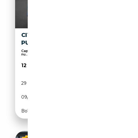
CITROEN C3 AIRCROSS
PURETECH 110 S&S FEEL PACK
Capteurs d'aide au stationnement arrière, Radio
nu...
12 335€
29 753 km
Essence
09/2023
110 CH (81 kW)
Boîte manuelle