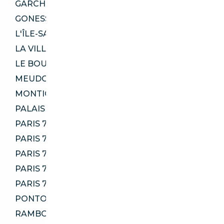
GARCHES 92380
GONESSE 95500
L'ÎLE-SAINT-DENIS 93450
LA VILLE-DU-BOIS 91620
LE BOURGET 93350
MEUDON 92190
MONTIGNY-LÈS-CORMEILLES 95370
PALAISEAU 91120
PARIS 75014
PARIS 75016
PARIS 75017
PARIS 75019
PARIS 75020
PONTOISE 95000
RAMBOUILLET 78120