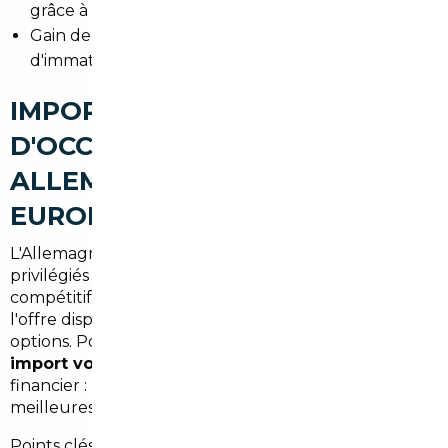
grâce à un réseau d'importateurs.
Gain de temps pour les démarches
d'immatriculation et de conformité.
IMPORT DE VOITURES
D'OCCASION À FRESNES :
ALLEMAGNE, BELGIQUE ET
EUROPE
L'Allemagne et la Belgique restent des pays
privilégiés pour l'achat de voitures d'occasion à prix
compétitif. Les différences de prix s'expliquent par
l'offre disponible, l'historique d'entretien et les
options. Pour un client de Fresnes, l'intérêt d'un
import voiture Allemagne Fresnes
est souvent
financier : modèles récents, faibles kilométrages et
meilleures finitions pour un coût total inférieur.
Points clés :