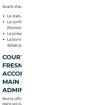
Avant d'acheter, vérifiez :
Le statut TVA du véhicule selon le pays d'achat.
La conformité aux normes françaises
(homologation, émissions).
La présence et la validité du contrôle technique.
La bonne immatriculation en préfecture et les
délais pour la carte grise dans le
94
.
COURTIER AUTOMOBILE
FRESNES : UN
ACCOMPAGNEMENT CLÉ EN
MAIN (RECHERCHE,
ADMINISTRATIF, LIVRAISON)
Notre offre locale couvre toute la chaîne : recherche
dans les pays ciblés, inspection, négociation, transport