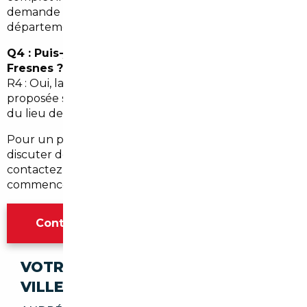
demande de carte grise pour Fresnes et le
département 94.
Q4 : Puis-je demander une livraison à domicile à
Fresnes ?
R4 : Oui, la livraison à domicile ou en point relais est
proposée selon les options choisies et l'accessibilité
du lieu de livraison.
Pour un projet d'
import occasion Fresnes
ou pour
discuter de votre recherche personnalisée,
contactez un
courtier automobile Fresnes
local et
commencez votre projet sereinement.
Contacter l'agence Paris
VOTRE IMPORT SÉCURISÉ DANS CES
VILLES