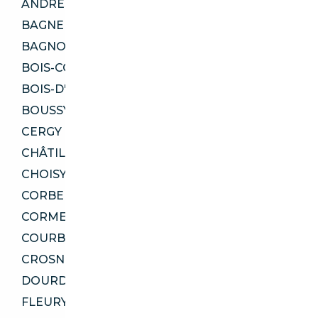
ANDRÉSY 78570
BAGNEUX 92220
BAGNOLET 93170
BOIS-COLOMBES 92270
BOIS-D'ARCY 78390
BOUSSY-SAINT-ANTOINE 91800
CERGY 95000
CHÂTILLON 92320
CHOISY-LE-ROI 94600
CORBEIL-ESSONNES 91100
CORMEILLES-EN-PARISIS 95240
COURBEVOIE 92400
CROSNE 91560
DOURDAN 91410
FLEURY-MÉROGIS 91700