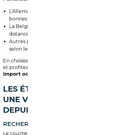
L'Allemagne : large choix de marques premium et
bonnes traçabilités d'entretien.
La Belgique : proximité géographique, moindre
distance de transport.
Autres pays d'Europe : opportunités ponctuelles
selon le marché.
En choisissant un service local, vous limitez les risques
et profitez d'un tarif d'import transparent pour votre
import occasion Fresnes
.
LES ÉTAPES POUR IMPORTER
UNE VOITURE D'OCCASION
DEPUIS FRESNES
RECHERCHE DU VÉHICULE
Le courtier effectue une recherche ciblée selon