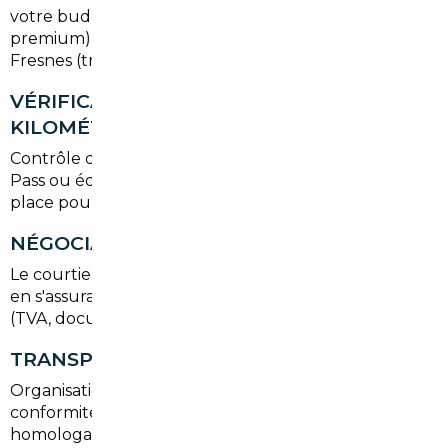
votre budget, vos préférences (SUV, citadine, hybride,
premium) et vos contraintes de mobilité autour de
Fresnes (trajets RER B, proximité des axes A6/A86).
VÉRIFICATION HISTORIQUE ET
KILOMÉTRAGE
Contrôle des factures d'entretien, des rapports Car-
Pass ou équivalents, et inspection mécanique sur
place pour sécuriser l'achat.
NÉGOCIATION ET ACHAT
Le courtier négocie le prix et gère le contrat d'achat,
en s'assurant de la conformité juridique et fiscale
(TVA, documents originaux).
TRANSPORT ET IMMATRICULATION
Organisation du transport vers Fresnes, mise en
conformité technique (contrôle technique,
homologation si nécessaire) et démarches