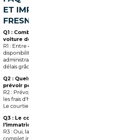
ET IMPORT DE VOITURE À
FRESNES
Q1 : Combien de temps prend l'import d'une
voiture depuis l'Allemagne jusqu'à Fresnes ?
R1 : Entre 4 et 8 semaines en général, selon la
disponibilité du véhicule, les formalités
administratives et le transport. Le courtier réduit ces
délais grâce à son réseau.
Q2 : Quels sont les coûts supplémentaires à
prévoir pour un import ?
R2 : Prévoyez la TVA éventuelle, les frais de transport,
les frais d'homologation si nécessaire et la carte grise.
Le courtier détaille ces postes avant l'achat.
Q3 : Le courtier intervient-il pour
l'immatriculation dans le Val-de-Marne ?
R3 : Oui, la plupart des courtiers offrent un service
complet incluant la préparation du dossier et la