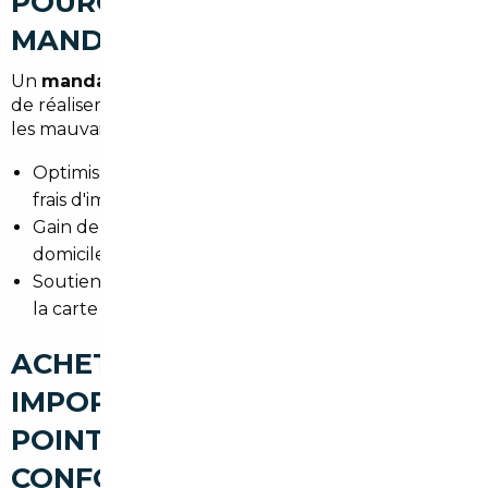
POURQUOI FAIRE APPEL À UN
MANDATAIRE AUTO À FRESNES
Un
mandataire auto Fresnes
ou courtier permet
de réaliser des économies substantielles et d'éviter
les mauvaises surprises. Les avantages :
Optimisation du coût d'achat et transparence des
frais d'import.
Gain de temps : démarches centralisées, livraison à
domicile ou point de retrait local.
Soutien administratif pour la TVA, la conformité et
la carte grise.
ACHETER UNE VOITURE
IMPORTÉE À FRESNES : LES
POINTS DE VIGILANCE (TVA,
CONFORMITÉ, CARTE GRISE)