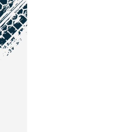
NOS COORDONNÉES
Courtage Auto Grand Est
:
Zone de l'Allan
25600 Vieux-Charmont
03 81 32 32 30
Courtage Auto Bordeaux
:
3 avenue Paul LANGEVIN
33600 PESSAC
05 25 53 07 73
Courtage Auto Paris
: