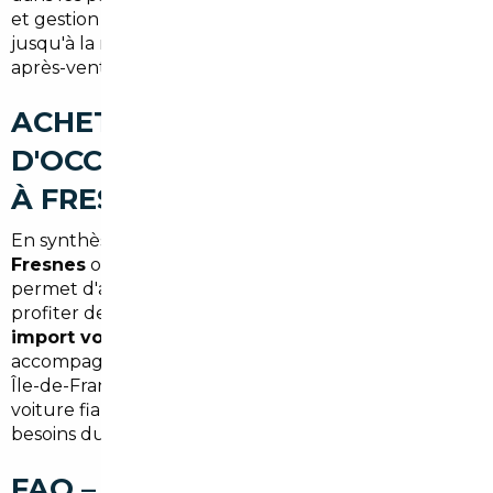
et gestion des formalités. Vous êtes accompagné
jusqu'à la remise des clés à Fresnes, avec un suivi
après-vente si besoin.
ACHETER UNE VOITURE
D'OCCASION AU MEILLEUR PRIX
À FRESNES (SYNTHÈSE)
En synthèse, recourir à un
courtier automobile
Fresnes
ou à un
mandataire auto Fresnes
vous
permet d'accéder à un parc européen plus large, de
profiter de meilleures affaires (notamment via
import voiture Allemagne Fresnes
) et d'être
accompagné pour toutes les formalités locales en
Île-de-France. C'est la solution pour trouver une
voiture fiable, adaptée aux trajets vers Paris et aux
besoins du quotidien.
FAQ – COURTIER AUTOMOBILE