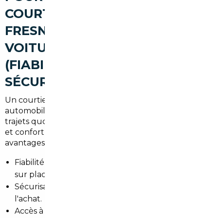
COURTIER AUTOMOBILE À
FRESNES POUR ACHETER UNE
VOITURE D'OCCASION
(FIABILITÉ, AVANTAGES,
SÉCURISATION)
Un courtier local connaît les attentes des
automobilistes de Fresnes : faibles émissions pour les
trajets quotidiens, compacité pour les rues étroites,
et confort pour la banlieue parisienne. Les principaux
avantages :
Fiabilité des annonces vérifiées par des partenaires
sur place.
Sécurisation juridique et administrative lors de
l'achat.
Accès à des véhicules moins chers en Europe