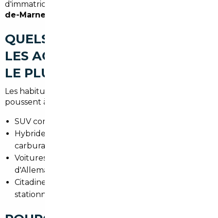
d'immatriculation auprès de la préfecture du
Val-
de-Marne
.
QUELS TYPES DE VOITURES
LES ACHETEURS RECHERCHENT
LE PLUS À FRESNES
Les habitudes de mobilité autour de Fresnes
poussent à rechercher des modèles polyvalents :
SUV compacts pour familles et trajets périurbains.
Hybrides et électriques pour réduire les coûts de
carburant et les zones à faibles émissions.
Voitures premium d'occasion, souvent importées
d'Allemagne, pour un confort supérieur.
Citadines agiles pour la circulation et le
stationnement en commune.