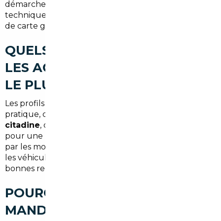
démarches d'importation : quitus fiscal, contrôle
technique si nécessaire, homologation et demande
de carte grise.
QUELS TYPES DE VOITURES
LES ACHETEURS RECHERCHENT
LE PLUS À VERNOUILLET
Les profils varient : familles cherchant un
SUV
pratique, conducteurs urbains privilégiant la
citadine
, clients soucieux de consommation optant
pour une
hybride
, ou amateurs de confort attirés
par les modèles
premium
. Les navetteurs apprécient
les véhicules fiables avec faible consommation et
bonnes reprises sur autoroute.
POURQUOI FAIRE APPEL À UN
MANDATAIRE AUTO À