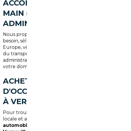
ACCOMPAGNEMENT CLÉ EN
MAIN (RECHERCHE,
ADMINISTRATIF, LIVRAISON)
Nous proposons un service complet : étude du
besoin, sélection de véhicules en France et en
Europe, vérifications fines, négociation, organisation
du transport et gestion intégrale des démarches
administratives jusqu'à la livraison à Vernouillet ou à
votre domicile.
ACHETER UNE VOITURE
D'OCCASION AU MEILLEUR PRIX
À VERNOUILLET (SYNTHÈSE)
Pour trouver la meilleure offre, combinez expertise
locale et accès au marché européen. Un
courtier
automobile Vernouillet
ou
mandataire auto