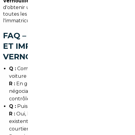
Vernouillet
vous permet de réaliser des économies,
d'obtenir un véhicule conforme et de maîtriser
toutes les formalités, depuis la recherche jusqu'à
l'immatriculation dans les
Yvelines
.
FAQ – COURTIER AUTOMOBILE
ET IMPORT DE VOITURE À
VERNOUILLET
Q :
Combien de temps prend l'import d'une
voiture depuis l'Allemagne ?
R :
En général 4 à 8 semaines : recherche,
négociation, transport, formalités (quitus TVA,
contrôle technique, carte grise).
Q :
Puis‑je financer une voiture importée ?
R :
Oui, les solutions de financement et de leasing
existent pour les véhicules importés ; votre
courtier peut vous orienter vers des partenaires