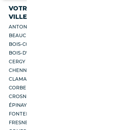
VOTRE IMPORT SÉCURISÉ DANS CES
VILLES
ANTONY 92160
BEAUCHAMP 95250
BOIS-COLOMBES 92270
BOIS-D'ARCY 78390
CERGY 95000
CHENNEVIÈRES-SUR-MARNE 94430
CLAMART 92140
CORBEIL-ESSONNES 91100
CROSNE 91560
ÉPINAY-SUR-SEINE 93800
FONTENAY-AUX-ROSES 92260
FRESNES 94260