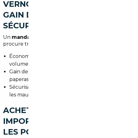
VERNOUILLET (ÉCONOMIES,
GAIN DE TEMPS,
SÉCURISATION)
Un
mandataire auto Vernouillet
ou courtier
procure trois bénéfices clairs :
Économies sur le prix d'achat grâce à l'achat en
volume et au réseau.
Gain de temps : recherche, déplacements et
paperasserie pris en charge.
Sécurisation juridique et administrative pour éviter
les mauvaises surprises.
ACHETER UNE VOITURE
IMPORTÉE À VERNOUILLET :
LES POINTS DE VIGILANCE