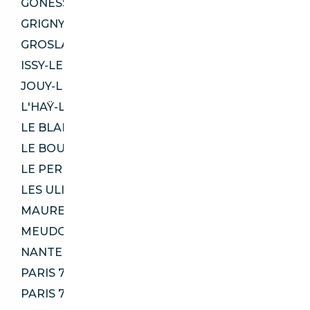
GONESSE 95500
GRIGNY 91350
GROSLAY 95410
ISSY-LES-MOULINEAUX 92130
JOUY-LE-MOUTIER 95280
L'HAŸ-LES-ROSES 94240
LE BLANC-MESNIL 93150
LE BOURGET 93350
LE PERREUX-SUR-MARNE 94170
LES ULIS 91940
MAUREPAS 78310
MEUDON 92360
NANTERRE 92000
PARIS 75005
PARIS 75007