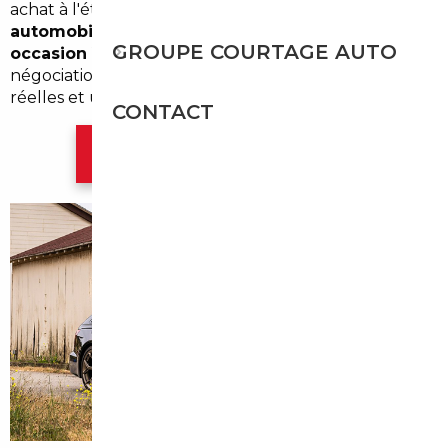
achat à l'étranger, faites appel à un
courtier
automobile Vernouillet
. Spécialisés dans l'
import
GROUPE COURTAGE AUTO
occasion Vernouillet
, nous facilitons la recherche, la
négociation et l'immatriculation pour des économies
réelles et une tranquillité d'esprit.
CONTACT
Contacter l'agence Paris