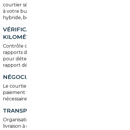
courtier sélectionne plusieurs options correspondant
à votre budget et à vos attentes (SUV, citadine,
hybride, berline premium).
VÉRIFICATION HISTORIQUE ET
KILOMÉTRAGE
Contrôle des factures, du carnet d'entretien, des
rapports d'expertise et des relevés de kilométrage
pour détecter toute incohérence ou fraude. Un
rapport détaillé vous est remis avant toute offre.
NÉGOCIATION ET ACHAT
Le courtier négocie le meilleur prix, organise le
paiement sécurisé et rédige les documents
nécessaires (contrat de vente, facture, quittance).
TRANSPORT ET IMMATRICULATION
Organisation du transport jusqu'à Vernouillet ou
livraison à domicile, puis prise en charge des