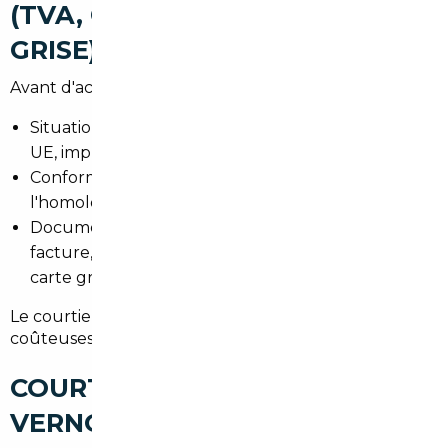
(TVA, CONFORMITÉ, CARTE
GRISE)
Avant d'acheter, vérifiez :
Situation TVA : véhicule acheté dans l'UE ou hors
UE, implications fiscales (quitus).
Conformité technique et émissions pour
l'homologation en France.
Documents obligatoires : certificat de cession,
facture, contrôle technique et dossier pour la
carte grise.
Le courtier vous accompagne pour éviter les erreurs
coûteuses et les délais prolongés à la préfecture.
COURTIER AUTOMOBILE
VERNOUILLET : UN