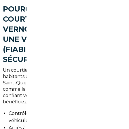
POURQUOI PASSER PAR UN
COURTIER AUTOMOBILE À
VERNOUILLET POUR ACHETER
UNE VOITURE D'OCCASION
(FIABILITÉ, AVANTAGES,
SÉCURISATION)
Un courtier local connaît les besoins spécifiques des
habitants de Vernouillet : trajets quotidiens vers
Saint-Quentin-en-Yvelines, accès rapide aux axes
comme la A13, et contraintes de stationnement. En
confiant votre projet à un professionnel, vous
bénéficiez de :
Contrôle de l'historique et de la conformité du
véhicule.
Accès à un réseau de vendeurs européens pour