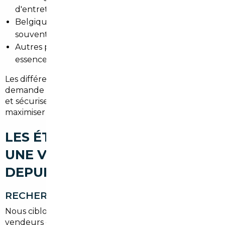
d'entretien suivi.
Belgique : proximité géographique et procédures
souvent rapides pour certains modèles.
Autres pays UE : variétés de motorisations (diesel,
essence, hybrides) et configurations.
Les différences de prix s'expliquent par l'offre, la
demande et la fiscalité locale. Un courtier compare
et sécurise l'
import occasion Vernouillet
pour
maximiser les économies.
LES ÉTAPES POUR IMPORTER
UNE VOITURE D'OCCASION
DEPUIS VERNOUILLET
RECHERCHE DU VÉHICULE
Nous ciblons les annonces fiables, contactons les
vendeurs et vérifions les factures d'entretien. Le