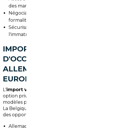
des marges et modèles introuvables en France.
Négociation au meilleur prix et gestion des
formalités administratives.
Sécurisation juridique pour l'achat, le paiement et
l'immatriculation.
IMPORT DE VOITURES
D'OCCASION À VERNOUILLET :
ALLEMAGNE, BELGIQUE ET
EUROPE
L'
import voiture Allemagne Vernouillet
reste une
option privilégiée pour les acheteurs cherchant des
modèles premium ou bien équipés à tarifs attractifs.
La Belgique et d'autres pays d'Europe offrent aussi
des opportunités :
Allemagne : large choix de véhicules récents et