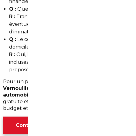
financiers.
Q :
Quels frais prévoir en plus du prix d'achat ?
R :
Transport, contrôle technique, homologation
éventuelle, frais de douane/TVA si hors UE et frais
d'immatriculation en France.
Q :
Le courtier s'occupe‑t‑il de la livraison à
domicile à Vernouillet ?
R :
Oui, la livraison et la remise des documents sont
incluses dans les prestations clés en main
proposées par un mandataire local.
Pour un projet personnalisé d'
import occasion
Vernouillet
ou pour contacter un
courtier
automobile Vernouillet
, demandez une estimation
gratuite et un accompagnement adapté à votre
budget et à vos usages en Île‑de‑France.
Contacter l'agence Paris