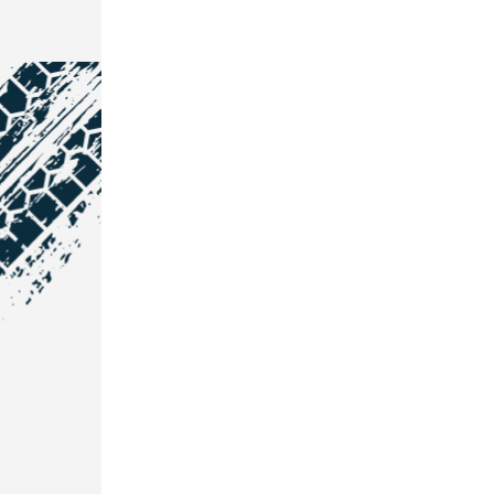
NOS COORDONNÉES
Courtage Auto Grand Est
:
Zone de l'Allan
25600 Vieux-Charmont
03 81 32 32 30
Courtage Auto Bordeaux
:
3 avenue Paul LANGEVIN