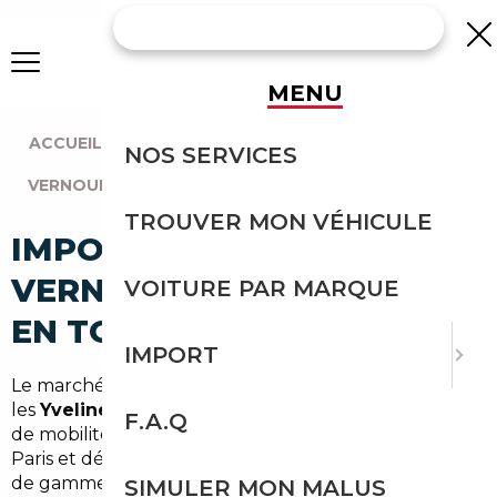
MENU
ACCUEIL
|
AGENCE PARIS
|
NOS SERVICES
VERNOUILLET (78540)
TROUVER MON VÉHICULE
IMPORT VOITURE À
VERNOUILLET : IMPORTEZ
VOITURE PAR MARQUE
EN TOUTE SÉCURITÉ
IMPORT
Le marché automobile autour de Vernouillet, dans
les
Yvelines (78)
et l'
Île-de-France
, mélange besoins
F.A.Q
de mobilité quotidienne pour les navetteurs vers
Paris et désir de véhicules plus économiques ou haut
de gamme. Pour gagner du temps et sécuriser un
SIMULER MON MALUS