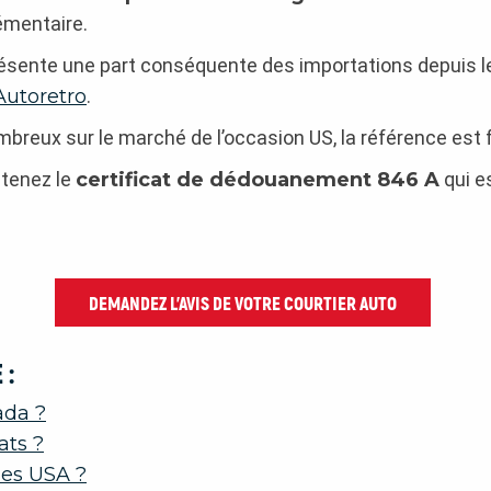
émentaire.
résente une part conséquente des importations depuis les 
utoretro
.
mbreux sur le marché de l’occasion US, la référence est 
btenez le
certificat de dédouanement 846 A
qui e
DEMANDEZ L’AVIS DE VOTRE COURTIER AUTO
 :
ada ?
ats ?
des USA ?