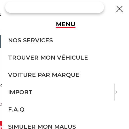
uisse
MENU
E VOITURE
NOS SERVICES
TROUVER MON VÉHICULE
VOITURE PAR MARQUE
 collection et pick-up y sont nombreux.
IMPORT
ITURE AUX USA ?
F.A.Q
SIMULER MON MALUS
ANT