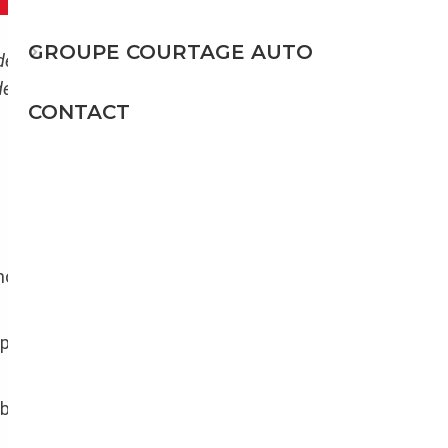
GROUPE COURTAGE AUTO
 de conquête de l’Ouest et des muscle cars de
s US. Alors pour réaliser votre projet de
CONTACT
nomie sur le prix d’achat peut aller de
15 à 25
particulièrement nombreuses sur le
bles en France et en Europe.