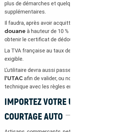
plus de démarches et quelques frais
supplémentaires.
Il faudra, après avoir acquitté des
droits de
douane
à hauteur de 10 % de la valeur du véhicule,
obtenir le certificat de dédouanement 846A.
La TVA française au taux de 20 % est également
exigible.
L’utilitaire devra aussi passer sur les
bancs de
l’UTAC
afin de valider, ou non, sa conformité
technique avec les règles en vigueur en Europe.
IMPORTEZ VOTRE UTILITAIRE AVEC
COURTAGE AUTO
Artisans, commerçants, petites et grandes