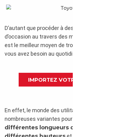
Toyota ProAce 2021 : utilitaire pour les pros
D’autant que procéder à des recherches d’utilitaires
d’occasion au travers des marchés internationaux
est le meilleur moyen de trouver la perle rare dont
vous avez besoin au quotidien.
IMPORTEZ VOTRE UTILITAIRE
En effet, le monde des utilitaires propose de
nombreuses variantes pour chaque modèle avec
différentes longueurs de carrosseries
,
différentes hauteurs
et des
aménagements