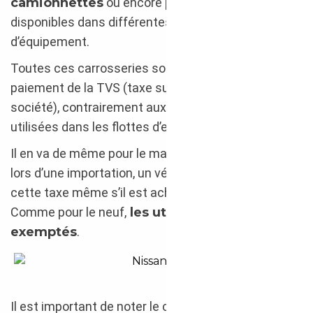
camionnettes
ou encore
pick-up
sont
disponibles dans différentes gammes de prix et
d’équipement.
Toutes ces carrosseries sont exemptes du
paiement de la TVS (taxe sur les véhicules de
société), contrairement aux voitures particulières
utilisées dans les flottes d’entreprise.
Il en va de même pour le malus écologique. En effet,
lors d’une importation, un véhicule est soumis à
cette taxe même s’il est acheté d’occasion.
Comme pour le neuf,
les utilitaires en sont
exemptés
.
Nissan Navara 2020 : pickup professionnel
Il est important de noter le cas spécifique du pick-