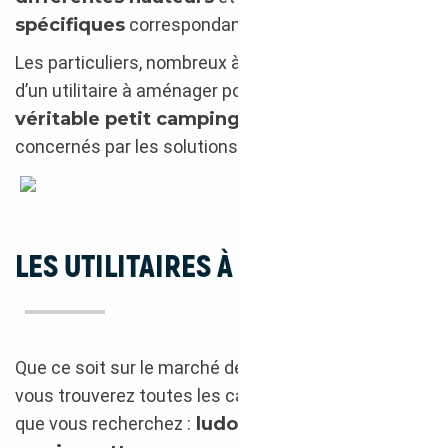
spécifiques
correspondant à certaines activités.
Les particuliers, nombreux à se tourner vers l’achat
d’un utilitaire à aménager pour en faire un
véritable petit camping-car
, sont aussi
concernés par les solutions de l’import.
Renault Kangoo 2014
LES UTILITAIRES À L’IMPORT
Que ce soit sur le marché de l’occasion ou du neuf,
vous trouverez toutes les catégories d’utilitaires
que vous recherchez :
ludospaces
,
fourgons
,