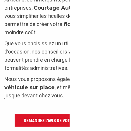
entreprises,
Courtage Auto
est à vos côtés pour
vous simplifier les ficelles de l’import et vous
permettre de créer votre
flotte d’entreprise
à
moindre coût.
Que vous choisissiez un utilitaire neuf ou
d’occasion, nos conseillers vous accompagnent et
peuvent prendre en charge la gestion des
formalités administratives.
Nous vous proposons également
l’expertise du
véhicule sur place
, et même son
rapatriement
jusque devant chez vous.
DEMANDEZ L’AVIS DE VOTRE COURTIER AUTO