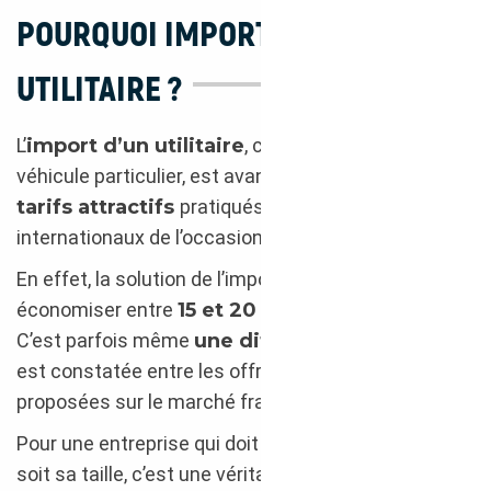
POURQUOI IMPORTER UN
UTILITAIRE ?
L’
import d’un utilitaire
, comme pour tout autre
véhicule particulier, est avant tout motivé par les
tarifs attractifs
pratiqués sur les marchés
internationaux de l’occasion.
En effet, la solution de l’import peut vous faire
économiser entre
15 et 20 %
sur les prix pratiqués.
C’est parfois même
une différence de 25 %
qui
est constatée entre les offres de l’import et celles
proposées sur le marché français.
Pour une entreprise qui doit s’équiper, quelle que
soit sa taille, c’est une véritable aubaine.