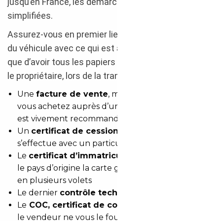
jusqu’en France, les démarches sont relativement
simplifiées.
Assurez-vous en premier lieu de la correspondance
du véhicule avec ce qui est annoncé sur l’offre, ainsi
que d’avoir tous les papiers nécessaires, remis par
le propriétaire, lors de la transaction :
Une
facture de vente
, mentionnant la TVA, si
vous achetez auprès d’un professionnel (ce qui
est vivement recommandé)
Un
certificat de cession
, si la transaction
s’effectue avec un particulier
Le
certificat d’immatriculation
: attention, selon
le pays d’origine la carte grise peut se présenter
en plusieurs volets
Le dernier
contrôle technique
Le
COC, certificat de conformité européen
: si
le vendeur ne vous le fournit pas, vous pourrez