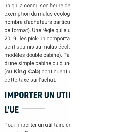
up qui a connu son heure de gloire grâce à cette
exemption du malus écologique (ce qui a poussé
nombre d’acheteurs particuliers à se tourner vers
ce format). Une règle qui a un peu changé depuis
2019 : les pick-up comportant
cinq vraies places
sont soumis au malus écologique (ce sont les
modèles double cabine). Tandis que ceux disposant
d’une simple cabine ou d’une cabine approfondie
(ou
King Cab
) continuent d’éviter le paiement de
cette taxe sur l’achat.
IMPORTER UN UTILITAIRE DEPUIS
L’UE
Pour importer un utilitaire depuis un pays de l’UE