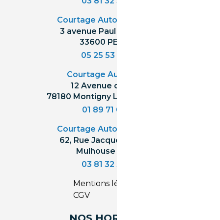
03 81 32 32 30
Courtage Auto Bordeaux
:
3 avenue Paul LANGEVIN
33600 PESSAC
05 25 53 07 73
Courtage Auto Paris
:
12 Avenue des Prés
78180 Montigny Le Bretonneux
01 89 71 00 37
Courtage Auto Mulhouse
:
62, Rue Jacques Mugnier
Mulhouse 68200
03 81 32 32 30
Mentions légales
CGV
NOS HORAIRES