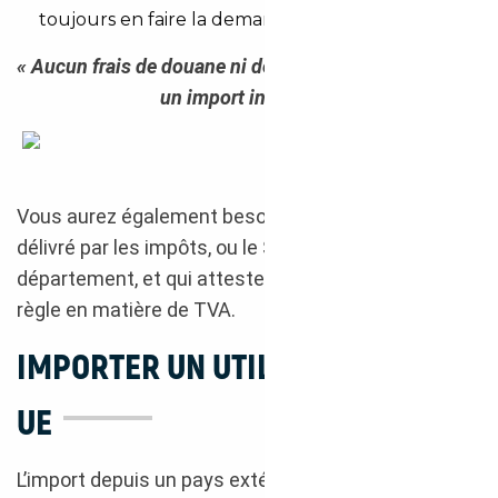
toujours en faire la demande au constructeur
« Aucun frais de douane ni de TVA sur l’occasion pour
un import intra UE. »
Gamme utilitaires Peugeot
Vous aurez également besoin d’un
quitus fiscal
délivré par les impôts, ou le SNQ selon votre
département, et qui atteste que le véhicule est en
règle en matière de TVA.
IMPORTER UN UTILITAIRE HORS
UE
L’import depuis un pays extérieur à l’UE implique