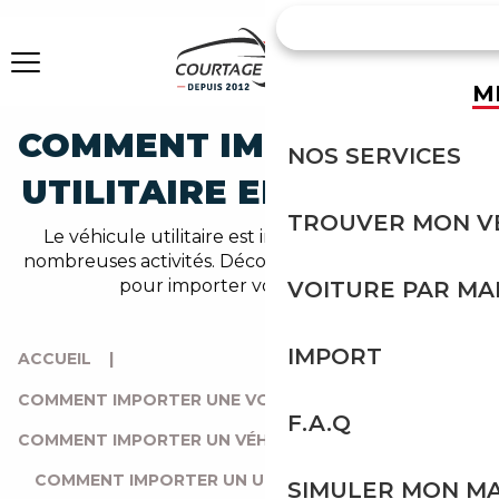
M
COMMENT IMPORTER UN
NOS SERVICES
UTILITAIRE EN FRANCE ?
TROUVER MON V
Le véhicule utilitaire est indispensable dans de
nombreuses activités. Découvrez ici comment faire
pour importer votre utilitaire.
VOITURE PAR M
IMPORT
ACCUEIL
|
COMMENT IMPORTER UNE VOITURE FACILEMENT ?
|
F.A.Q
COMMENT IMPORTER UN VÉHICULE EN FRANCE ?
|
COMMENT IMPORTER UN UTILITAIRE EN FRANCE ?
SIMULER MON M