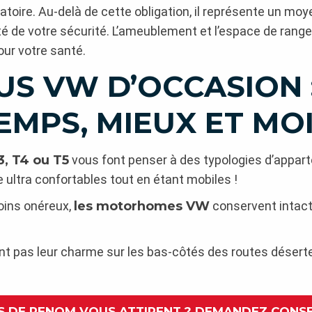
oire. Au-delà de cette obligation, il représente un moy
té de votre sécurité. L’ameublement et l’espace de rang
our votre santé.
S VW D’OCCASION :
MPS, MIEUX ET MO
, T4 ou T5
vous font penser à des typologies d’apparte
 ultra confortables tout en étant mobiles !
oins onéreux,
les motorhomes VW
conservent intact
ent pas leur charme sur les bas-côtés des routes déserte
S DE RENOM VOUS ATTIRENT ? DEMANDEZ CONSE