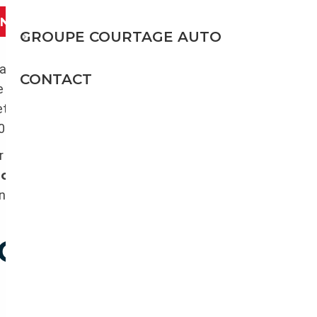
ANT
GROUPE COURTAGE AUTO
ct de la nature ; tout en restant (chez) soi.
CONTACT
 extérieur, tout en se sentant protéger à
et déjà réelles sur la Relance économique du
021*).
skai® au toit relevable,
le marché des
ucteurs-phares de vans et de
nnent au secours de tous les fervents rêveurs
G-CAR DE