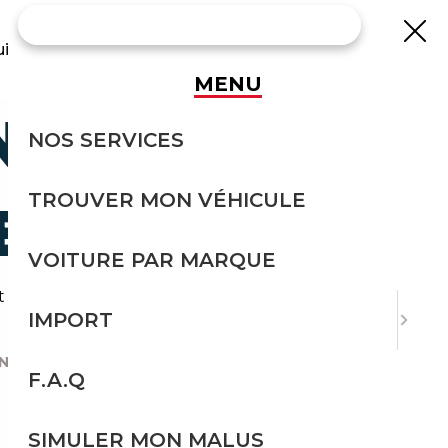
uisse
MENU
 CAMPING-
NOS SERVICES
TROUVER MON VÉHICULE
E ?
VOITURE PAR MARQUE
 l'appui administratif de Courtage Auto.
IMPORT
N FRANCE ?
|
F.A.Q
SIMULER MON MALUS