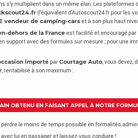
ns s’y multiplient dans un même élan. Les plateformes 
ckscout24.fr
(l’équivalent d’Autoscout24.fr pour les vo
UE vendeur de camping-cars
et à son plus haut niv
en-dehors de la France
est facilité et encouragé pa
t là en support avec des formules sur-mesure ; pour une i
’occasion importé
par
Courtage Auto
, vous devez, 
r
, rentabilisé à son maximum :
GAIN OBTENU EN FAISANT APPEL À NOTRE FORMU
 perdre le moins de temps possible en formalités admini
 avec lui en passager et laissez-vous conduire !