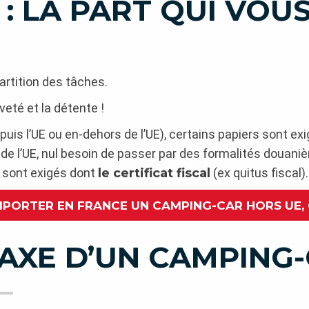
 : LA PART QUI VOU
artition des tâches.
iveté et la détente !
uis l’UE ou en-dehors de l’UE), certains papiers sont exi
 de l’UE, nul besoin de passer par des formalités douani
s sont exigés dont
le certificat fiscal
(ex quitus fiscal).
MPORTER EN FRANCE UN CAMPING-CAR HORS UE,
TAXE D’UN CAMPING