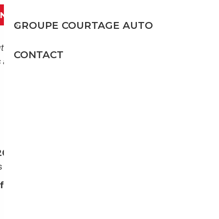
ANT
GROUPE COURTAGE AUTO
tout autant d’avantages. L’économie est même
CONTACT
s à aucun malus écologique. Retrouvez en
20 % sur le prix d’achat
du véhicule. En
s alléchants.
formité par l’UTAC
peut toutefois être