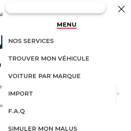
uisse
MENU
UNE MOTO
NOS SERVICES
TROUVER MON VÉHICULE
?
VOITURE PAR MARQUE
le économie sur le prix d'achat.
IMPORT
N FRANCE ?
|
F.A.Q
SIMULER MON MALUS