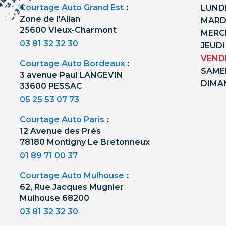
Courtage Auto Grand Est
:
LUNDI
Zone de l'Allan
MARDI
25600 Vieux-Charmont
MERCR
03 81 32 32 30
JEUDI
VENDR
Courtage Auto Bordeaux
:
SAMED
3 avenue Paul LANGEVIN
DIMA
33600 PESSAC
05 25 53 07 73
Courtage Auto Paris
:
12 Avenue des Prés
78180 Montigny Le Bretonneux
01 89 71 00 37
Courtage Auto Mulhouse
:
62, Rue Jacques Mugnier
Mulhouse 68200
03 81 32 32 30