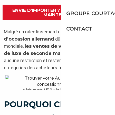
ENVIE D'IMPORTER ? CONTACTEZ-NOUS
GROUPE COURTA
MAINTENANT
CONTACT
Malgré un ralentissement du
marché d’auto
d’occasion allemand
dû à la crise sanitaire
mondiale,
les ventes de voitures allemandes
de luxe de seconde main
ne connaissent
aucune restriction et restent les favorites toutes
catégories des acheteurs français.
Achetez votre Audi RS3 Sportback 400 ch. directement auprès d’un concessionnai
POURQUOI CHOISIR UNE