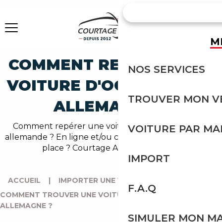
M
COMMENT REPÉRER UNE
NOS SERVICES
VOITURE D'OCCASION EN
TROUVER MON V
ALLEMAGNE ?
Comment repérer une voiture d'occasion de luxe
VOITURE PAR M
allemande ? En ligne et/ou chez un professionnel sur
place ? Courtage Auto vous guide.
IMPORT
ACCUEIL
|
IMPORTER UNE VOITURE D’ALLEMAGNE
|
F.A.Q
COMMENT TROUVER UNE VOITURE D’OCCASION EN
ALLEMAGNE ?
SIMULER MON M