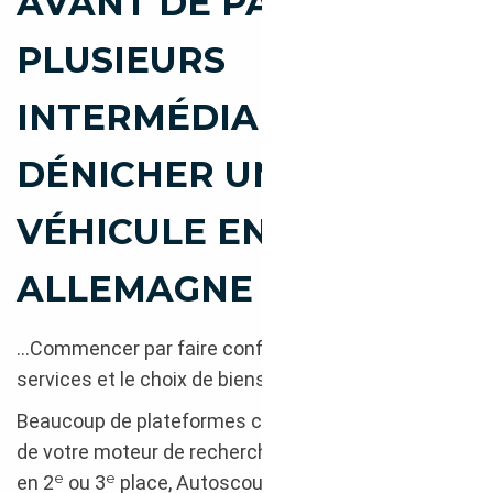
AVANT DE PASSER PAR
PLUSIEURS
INTERMÉDIAIRES POUR
DÉNICHER UN
VÉHICULE EN
ALLEMAGNE
…Commencer par faire confiance dans la qualité de
services et le choix de biens vendus en ligne.
ère
Beaucoup de plateformes coexistent en 1
page
de votre moteur de recherche habituel… Positionné
e
e
en 2
ou 3
place, Autoscout24 est le répertoire de