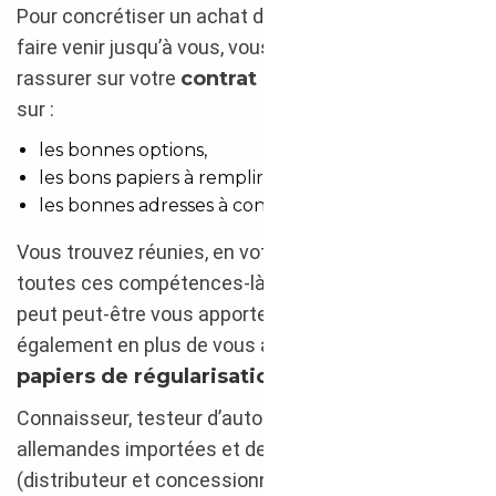
Pour concrétiser un achat de cette envergure et le
faire venir jusqu’à vous, vous aurez besoin de vous
rassurer sur votre
contrat d’accompagnement
sur :
les bonnes options,
les bons papiers à remplir,
les bonnes adresses à connaître…
Vous trouvez réunies, en votre
courtier auto
,
toutes ces compétences-là ! Confort et réconfort, il
peut peut-être vous apporter un peu de tout cela
également en plus de vous aider à obtenir
les
papiers de régularisation
adéquats.
Connaisseur, testeur d’autos de marques
allemandes importées et de sites professionnels
(distributeur et concessionnaire), un
courtier