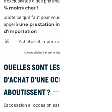
d’exclusivités à des prix imbattables :
de 10 à 20
% moins cher
!
Juste ce qu’il faut pour vous offrir le luxe de faire
appel à
une prestation intégrale
d’importation
.
Achetez et faites transporter depuis l’Allemagne votre véhicule d’occasion de l
QUELLES SONT LES MODALITÉS
D’ACHAT D’UNE OCCASION QUI
ABOUTISSENT ?
L’accession à l’occasion est variée et multimodale.