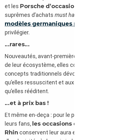
et les
Porsche
d’occasion
aux qualités
suprêmes d’achats
must have
sont bel et bien
les
modèles germaniques privilégiés
et à
privilégier.
…rares…
Nouveautés, avant-premières… ne font pas partie
de leur écosystème, elles court-circuitent les
concepts traditionnels dévolus aux créations
qu’elles ressuscitent et aux modèles inédits
qu’elles rééditent.
…et à prix bas !
Et même en-deça : pour le plus grand plaisir de tous
leurs fans,
les occasions de prestige outre-
Rhin
conservent leur aura et leur statut éternel