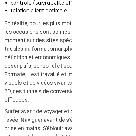
contrôle / suivi qualité efficients
relation client optimale
En réalité, pour les plus motivés d’entre vous, toutes
les occasions sont bonnes pour passer un bon
moment sur des sites spécialisés responsives
tactiles au format smartphone stylés, haute
définition et ergonomiques. Le texte des
descriptifs, sensoriel et soutenu, donne envie.
Formaté, il est travaillé et immersif, illustré de
visuels et de vidéos vivants, imitant à merveille la
3D, des tunnels de conversion d’achat des plus
efficaces.
Surfer avant de voyager et de conduire la voiture
rêvée. Naviguer avant de s’évader juste avant sa
prise en mains. S’éblouir avant de se griser de
e