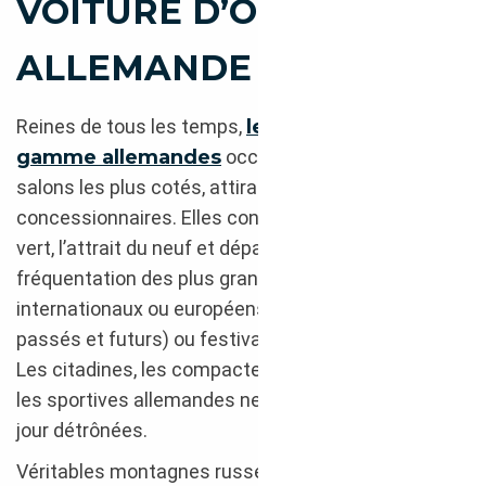
VOITURE D’OCCASION
ALLEMANDE ?
Reines de tous les temps,
les occasions haut de
gamme allemandes
occupent l’espace de
salons les plus cotés, attirant les plus éminents
concessionnaires. Elles concurrencent le virage
vert, l’attrait du neuf et dépassent la baisse de
fréquentation des plus grands rendez-vous
internationaux ou européens (virtuels ou physiques,
passés et futurs) ou festivals extérieurs dédiés.
Les citadines, les compactes, les familiales comme
les sportives allemandes ne sont toujours pas à ce
jour détrônées.
Véritables montagnes russes, elles cumulent les