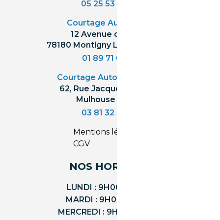
05 25 53 07 73
Courtage Auto Paris
:
12 Avenue des Prés
78180 Montigny Le Bretonneux
01 89 71 00 37
Courtage Auto Mulhouse
:
62, Rue Jacques Mugnier
Mulhouse 68200
03 81 32 32 30
Mentions légales
CGV
NOS HORAIRES
LUNDI : 9H00 - 18H00
MARDI : 9H00 - 18H00
MERCREDI : 9H00 - 18H00