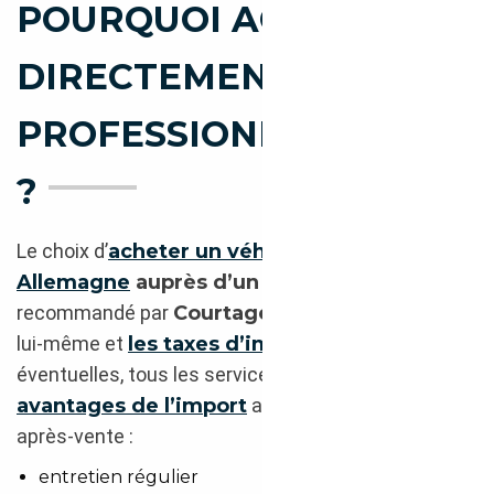
POURQUOI ACHETER
DIRECTEMENT CHEZ UN
PROFESSIONNEL AUTO
?
Le choix d’
acheter un véhicule d’occasion en
Allemagne
auprès d’un professionnel
est
recommandé par
Courtage Auto
. Pour l’achat en
lui-même et
les taxes d’importation
éventuelles, tous les services qui en découlent,
les
avantages de l’import
ainsi que pour le service
après-vente :
entretien régulier