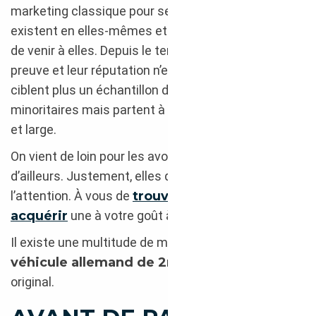
marketing classique pour se faire désirer. Elles
existent en elles-mêmes et pour vous. C’st à vous
de venir à elles. Depuis le temps, elles ont fait leur
preuve et leur réputation n’est plus à faire. Elles ne
ciblent plus un échantillon d’acheteurs à part et
minoritaires mais partent à la conquête, voient loin
et large.
On vient de loin pour les avoir, de France ou
d’ailleurs. Justement, elles qui savent si bien capter
l’attention. À vous de
trouver les moyens d’en
acquérir
une à votre goût à moindre coût ?
Il existe une multitude de moyens pour acheter
un
véhicule allemand de 2nde main
100 %
original.