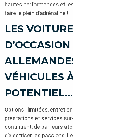
hautes performances et les prix abordables… pour
faire le plein d’adrénaline !
LES VOITURES
D’OCCASION
ALLEMANDES : DES
VÉHICULES À HAUT
POTENTIEL…
Options illimitées, entretien impeccable,
prestations et services sur-mesure : elles
continuent, de par leurs atours d’exception,
d’électriser les passions. Les
Mercedes
, les
BMW