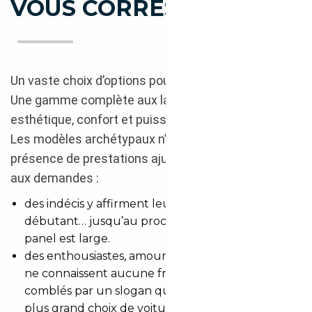
VOUS CORRESPOND ?
Un vaste choix d’options pour une élue compacte ?
Une gamme complète aux largesses infinies mêlant
esthétique, confort et puissance. Tout est possible.
Les modèles archétypaux n’empêchent pas la
présence de prestations ajustées pour répondre
aux demandes :
des indécis y affirment leur avis d’acheteur
débutant… jusqu’au prochain achat ; tant le
panel est large.
des enthousiastes, amoureux du luxe à petits prix
ne connaissent aucune frustration : ils sont
comblés par un slogan qui tient ses promesses : le
plus grand choix de voitures d’occasion d’A.