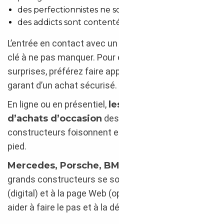
des perfectionnistes ne sont jamais déçus.
des addicts sont contentés au quotidien.
L’entrée en contact avec un vendeur est une étape-
clé à ne pas manquer. Pour éviter les mauvaises
surprises, préférez faire appel à un professionnel ;
garant d’un achat sécurisé.
En ligne ou en présentiel,
les plateformes
d’achats d’occasion
des plus grands
constructeurs foisonnent et vous font un appel du
pied.
Mercedes, Porsche, BMW, Jeep
… tous les
grands constructeurs se sont mis sur leur 31
(digital) et à la page Web (optimisée) pour vous
aider à faire le pas et à la décision finale.