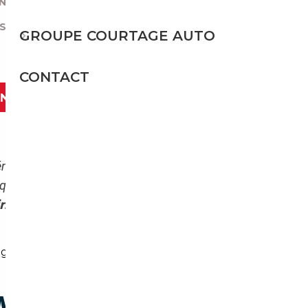
NE ?
|
S D’OCCASIONS ALLEMANDES IMPORTER ?
|
GROUPE COURTAGE AUTO
CONTACT
ANT
néraliste qui veut offrir un marchepied vers le
ques, mais cela le vaut souvent si on compare
’importer votre Volkswagen
AGNE