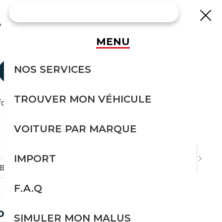
e
MENU
CCASION
NOS SERVICES
TROUVER MON VÉHICULE
ort avec Courtage Auto.
VOITURE PAR MARQUE
TRIER PAR
IMPORT
F.A.Q
COUPÉ ORIGINEEL 1E EIGENAAR
SIMULER MON MALUS