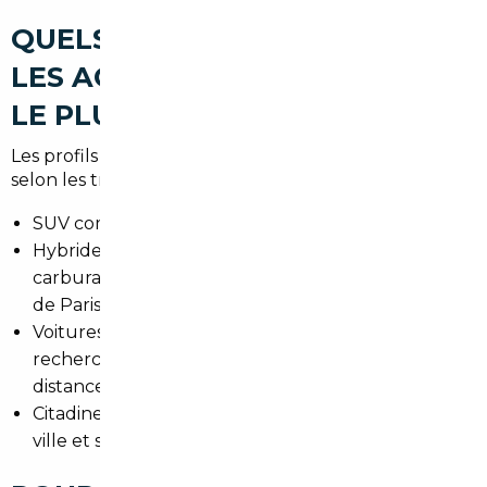
QUELS TYPES DE VOITURES
LES ACHETEURS RECHERCHENT
LE PLUS À VAUCRESSON
Les profils d'acheteurs autour de Vaucresson varient
selon les trajets et le style de vie :
SUV compacts pour familles et trajet périurbain.
Hybrides et électriques pour réduire les coûts de
carburant et les restrictions de circulation autour
de Paris.
Voitures premium (BMW, Audi, Mercedes)
recherchées pour le confort sur longues
distances.
Citadines économiques pour les déplacements en
ville et stationnement facilité.