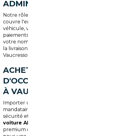
ADMINISTRATIF, LIVRAISON)
Notre rôle de
courtier automobile Vaucresson
couvre l'ensemble des étapes : identification du
véhicule, vérifications techniques, gestion des
paiements, transport sécurisé et immatriculation à
votre nom en Hauts-de-Seine. Nous proposons aussi
la livraison à domicile pour les résidents de
Vaucresson et communes voisines.
ACHETER UNE VOITURE
D'OCCASION AU MEILLEUR PRIX
À VAUCRESSON (SYNTHÈSE)
Importer une voiture via un courtier ou un
mandataire local permet de combiner économies,
sécurité et gain de temps. Que vous visiez un
import
voiture Allemagne Vaucresson
pour une berline
premium ou une
import occasion Vaucresson