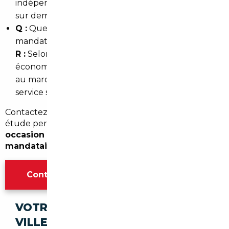
indépendantes et des vérifications kilométriques
sur demande.
Q :
Quels gains puis-je attendre avec un
mandataire auto à Vaucresson ?
R :
Selon le modèle et le pays d'origine, les
économies peuvent aller de 5 % à 20 % par rapport
au marché français, tout en bénéficiant d'un
service sécurisé.
Contactez-nous pour une estimation gratuite et une
étude personnalisée de votre projet d'
import
occasion Vaucresson
ou pour travailler avec un
mandataire auto Vaucresson
sur mesure.
Contacter l'agence Paris
VOTRE IMPORT SÉCURISÉ DANS CES
VILLES