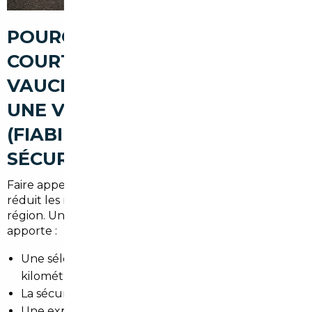
POURQUOI PASSER PAR UN
COURTIER AUTOMOBILE À
VAUCRESSON POUR ACHETER
UNE VOITURE D'OCCASION
(FIABILITÉ, AVANTAGES,
SÉCURISATION)
Faire appel à un professionnel basé à Vaucresson
réduit les risques liés à l'achat à l'étranger ou en
région. Un
courtier automobile Vaucresson
apporte :
Une sélection de véhicules contrôlés (historique,
kilométrage, entretien).
La sécurisation des transactions et des paiements.
Une expertise locale pour l'immatriculation en Île-