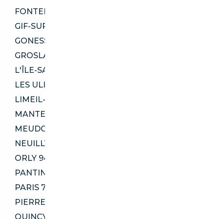
FONTENAY-LE-FLEURY 78330
GIF-SUR-YVETTE 91190
GONESSE 95500
GROSLAY 95410
L'ÎLE-SAINT-DENIS 93450
LES ULIS 91940
LIMEIL-BRÉVANNES 94450
MANTES-LA-JOLIE 78200
MEUDON 92190
NEUILLY-SUR-MARNE 93330
ORLY 94310
PANTIN 93500
PARIS 75016
PIERRELAYE 95220
QUINCY-SOUS-SÉNART 91480