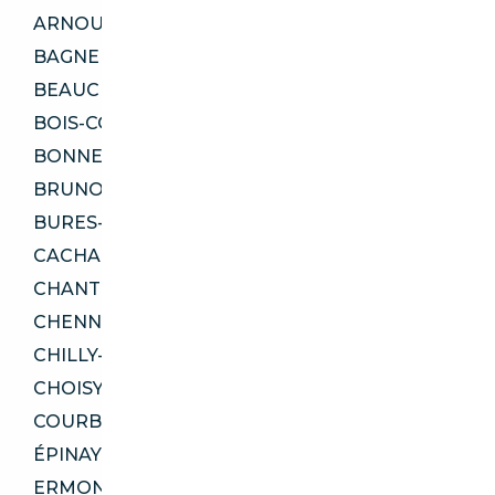
ARNOUVILLE 95400
BAGNEUX 92220
BEAUCHAMP 95250
BOIS-COLOMBES 92270
BONNEUIL-SUR-MARNE 94380
BRUNOY 91800
BURES-SUR-YVETTE 91440
CACHAN 94230
CHANTELOUP-LES-VIGNES 78570
CHENNEVIÈRES-SUR-MARNE 94430
CHILLY-MAZARIN 91380
CHOISY-LE-ROI 94600
COURBEVOIE 92400
ÉPINAY-SUR-ORGE 91360
ERMONT 95120