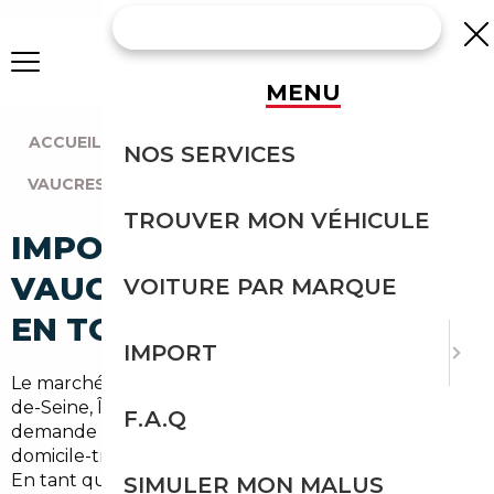
MENU
ACCUEIL
|
AGENCE PARIS
|
NOS SERVICES
VAUCRESSON (92420)
TROUVER MON VÉHICULE
IMPORT VOITURE À
VAUCRESSON : IMPORTEZ
VOITURE PAR MARQUE
EN TOUTE SÉCURITÉ
IMPORT
Le marché automobile autour de Vaucresson (Hauts-
de-Seine, Île-de-France) est marqué par une forte
F.A.Q
demande de véhicules fiables pour les trajets
domicile-travail vers Paris et les communes voisines.
En tant que
courtier automobile Vaucresson
, nous
SIMULER MON MALUS