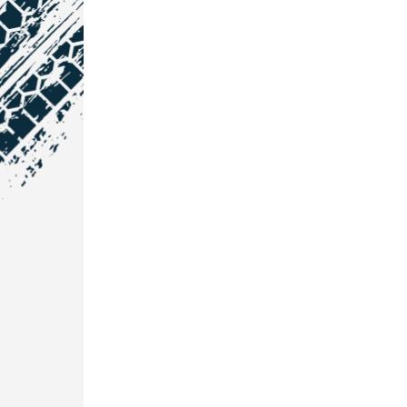
NOS COORDONNÉES
Courtage Auto Grand Est
:
Zone de l'Allan
25600 Vieux-Charmont
03 81 32 32 30
Courtage Auto Bordeaux
:
3 avenue Paul LANGEVIN
33600 PESSAC
05 25 53 07 73
Courtage Auto Paris
: