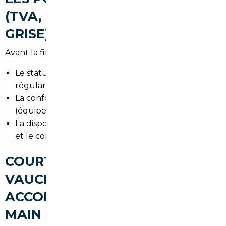
(TVA, CONFORMITÉ, CARTE
GRISE)
Avant la finalisation, vérifiez :
Le statut TVA du véhicule (TVA déjà acquittée ou à
régulariser en France).
La conformité aux normes françaises
(équipements, émissions).
La disponibilité des documents pour la carte grise
et le contrôle technique si >4 ans.
COURTIER AUTOMOBILE
VAUCRESSON : UN
ACCOMPAGNEMENT CLÉ EN
MAIN (RECHERCHE,