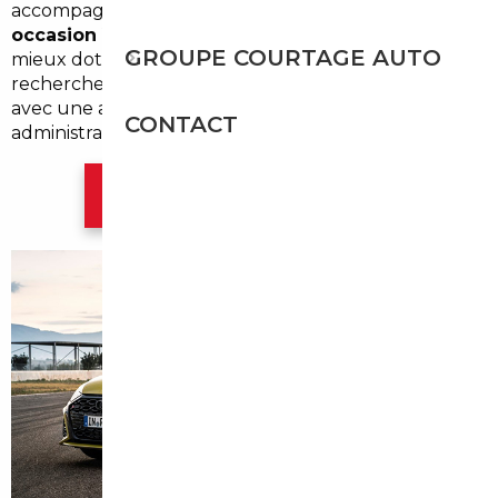
accompagnons les acheteurs locaux dans l'
import
occasion Vaucresson
pour trouver des modèles
GROUPE COURTAGE AUTO
mieux dotés à prix attractif. Nos services couvrent la
recherche, la vérification, la négociation et la livraison,
avec une attention particulière aux exigences
CONTACT
administratives locales.
Contacter l'agence Paris