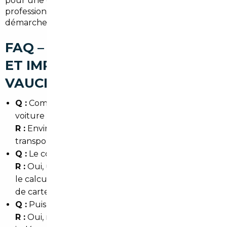
pour une citadine économique, l'accompagnement
professionnel réduit les risques et simplifie les
démarches administratives.
FAQ – COURTIER AUTOMOBILE
ET IMPORT DE VOITURE À
VAUCRESSON
Q :
Combien de temps prend l'import d'une
voiture depuis l'Allemagne vers Vaucresson ?
R :
Environ 3 à 6 semaines selon les formalités, le
transport et la disponibilité des documents.
Q :
Le courtier gère-t-il la TVA et la carte grise ?
R :
Oui, un courtier expérimenté prend en charge
le calcul de la TVA, le quitus fiscal et la demande
de carte grise en Île-de-France.
Q :
Puis-je faire contrôler le véhicule avant achat ?
R :
Oui, nous organisons des expertises