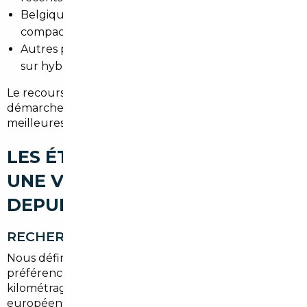
Belgique : bonnes affaires sur citadines et
compactes, formalités souvent simplifiées.
Autres pays européens : opportunités ponctuelles
sur hybrides et véhicules thermiques spécifiques.
Le recours à un mandataire local optimise les
démarches d'import et vous fait bénéficier des
meilleures marges.
LES ÉTAPES POUR IMPORTER
UNE VOITURE D'OCCASION
DEPUIS VAUCRESSON
RECHERCHE DU VÉHICULE
Nous définissons ensemble votre budget,
préférences (SUV, hybride, premium, citadine) et
kilométrage acceptable. Nous scrutons les marchés
européens et sélectionnons les annonces sérieuses.