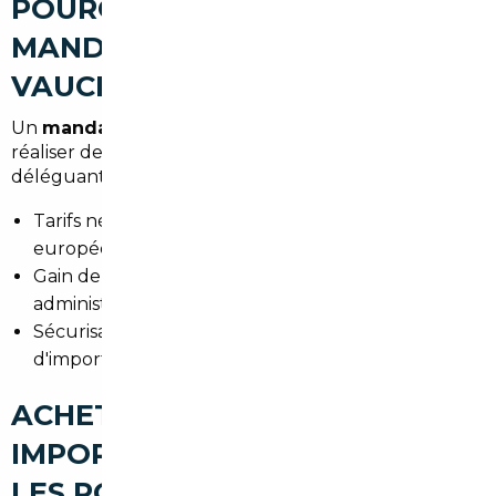
POURQUOI FAIRE APPEL À UN
MANDATAIRE AUTO À
VAUCRESSON
Un
mandataire auto Vaucresson
permet de
réaliser des économies significatives tout en
déléguant les tâches fastidieuses :
Tarifs négociés en amont auprès des vendeurs
européens.
Gain de temps : recherche et gestion
administrative externalisées.
Sécurisation juridique et fiscale du processus
d'import.
ACHETER UNE VOITURE
IMPORTÉE À VAUCRESSON :
LES POINTS DE VIGILANCE