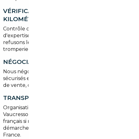
VÉRIFICATION HISTORIQUE ET
KILOMÉTRAGE
Contrôle des factures d'entretien, des rapports
d'expertise et de la cohérence du kilométrage. Nous
refusons les véhicules avec antécédents douteux ou
tromperie.
NÉGOCIATION ET ACHAT
Nous négocions le meilleur prix, gérons les acomptes
sécurisés et organisons les certificats requis (certificat
de vente, quitus fiscal si TVA applicable).
TRANSPORT ET IMMATRICULATION
Organisation du rapatriement sécurisé vers
Vaucresson, passage aux contrôles techniques
français si nécessaire et prise en charge des
démarches de carte grise pour la région Île-de-
France.