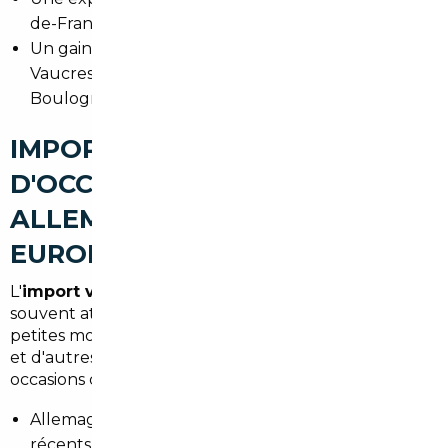
de-France et le respect des normes françaises.
Un gain de temps pour les habitants de
Vaucresson et des communes proches comme
Boulogne-Billancourt ou Suresnes.
IMPORT DE VOITURES
D'OCCASION À VAUCRESSON :
ALLEMAGNE, BELGIQUE ET
EUROPE
L'
import voiture Allemagne Vaucresson
est
souvent attractif pour les modèles premium et les
petites motorisations bien entretenues. La Belgique
et d'autres pays européens proposent aussi des
occasions compétitives. Différences notables :
Allemagne : large offre de berlines et de SUV
récents, historique d'entretien détaillé.