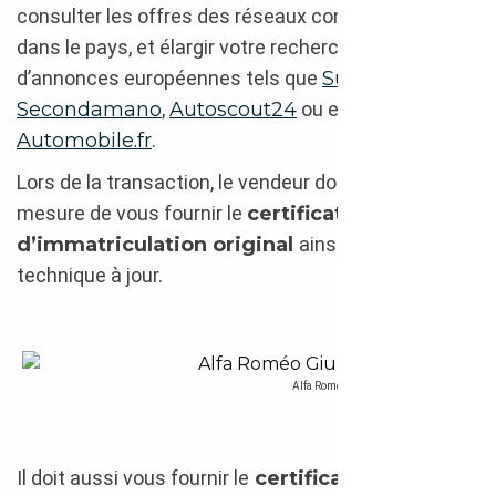
consulter les offres des réseaux concessionnaires
dans le pays, et élargir votre recherche à des sites
d’annonces européennes tels que
Subito
,
Secondamano
,
Autoscout24
ou encore
Automobile.fr
.
Lors de la transaction, le vendeur doit être en
mesure de vous fournir le
certificat
d’immatriculation original
ainsi que le contrôle
technique à jour.
Alfa Roméo Giulia Quadrifoglio 2020 en im
Il doit aussi vous fournir le
certificat de