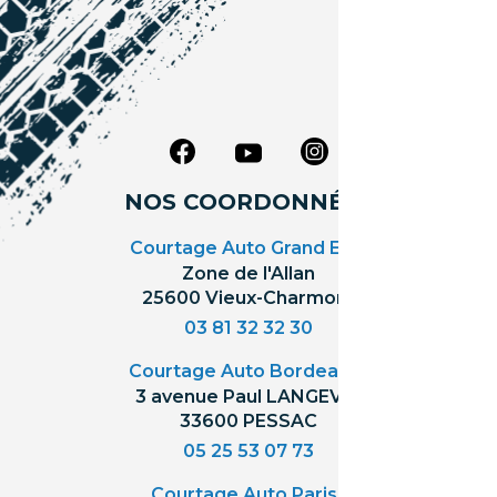
NOS COORDONNÉES
Courtage Auto Grand Est
:
Zone de l'Allan
25600 Vieux-Charmont
03 81 32 32 30
Courtage Auto Bordeaux
:
3 avenue Paul LANGEVIN
33600 PESSAC
05 25 53 07 73
Courtage Auto Paris
: