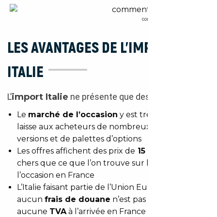
comment importer une voiture d’Ita
LES AVANTAGES DE L’IMPORT
ITALIE
L’
import Italie
ne présente que des avantages :
Le
marché de l’occasion
y est très fourni, ce qui
laisse aux acheteurs de nombreux choix de
versions et de palettes d’options
Les offres affichent des prix de
15 à 20 %
moins
chers que ce que l’on trouve sur le marché de
l’occasion en France
L’Italie faisant partie de l’Union Européenne,
aucun
frais de douane
n’est pas à prévoir, ni
aucune
TVA
à l’arrivée en France (sauf s’il s’agit