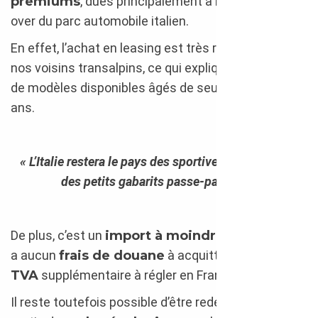
premiums
, dues principalement à l’important turn-
over du parc automobile italien.
En effet, l’achat en leasing est très répandu chez
nos voisins transalpins, ce qui explique la pléthore
de modèles disponibles âgés de seulement 2 ou 4
ans.
« L’Italie restera le pays des sportives insolentes et
des petits gabarits passe-partout. »
De plus, c’est un
import à moindre frais
car il n’y
a aucun
frais de douane
à acquitter ni aucune
TVA
supplémentaire à régler en France.
Il reste toutefois possible d’être redevable d’une