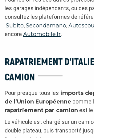
les garages indépendants, ou des particuliers,
consultez les plateformes de référence comme
Subito
,
Secondamano
,
Autoscout24
ou
encore
Automobile.fr
.
RAPATRIEMENT D’ITALIE PAR
CAMION
Pour presque tous les
imports depuis un pays
de l’Union Européenne
comme l’Italie, le
rapatriement par camion
est le plus indiqué.
Le véhicule est chargé sur un camion simple ou
double plateau, puis transporté jusqu’au point de