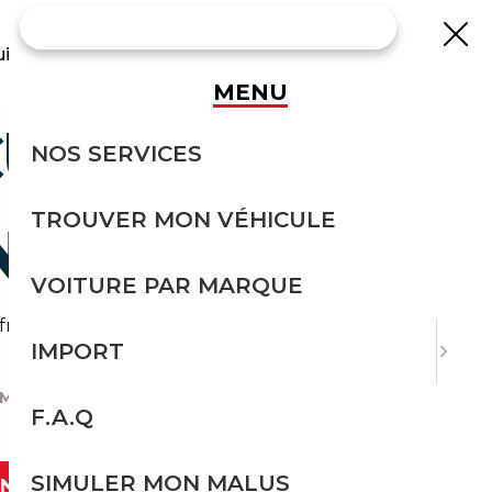
uisse
MENU
ULÉS LES
NOS SERVICES
TROUVER MON VÉHICULE
NE ?
VOITURE PAR MARQUE
ais de douane. Apprenez à les calculer.
IMPORT
ENT SONT CALCULÉS LES FRAIS DE DOUANE ?
F.A.Q
SIMULER MON MALUS
ANT