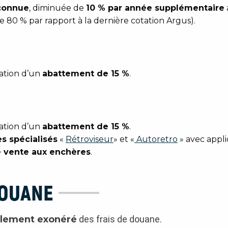
 connue
, diminuée de
10 % par année supplémentaire
80 % par rapport à la dernière cotation Argus).
ation d’un
abattement de 15 %
.
ation d’un
abattement de 15 %
.
s spécialisés
«
Rétroviseur
» et «
Autoretro
» avec appl
ne vente aux enchères
.
DOUANE
alement exonéré
des frais de douane.