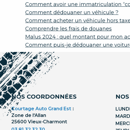
Comment avoir une immatriculation “col
Comment dédouaner un véhicule ?
Comment acheter un véhicule hors tax
Comprendre les frais de douanes
Malus 2024 : quel montant pour mon ac
Comment puis-je dédouaner une voitur
NOS COORDONNÉES
NOS
Courtage Auto Grand Est
:
LUNDI
Zone de l'Allan
MARDI
25600 Vieux-Charmont
MERCR
03 81 32 32 30