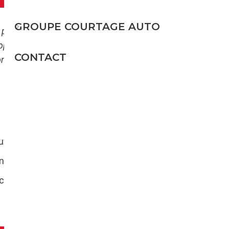
GROUPE COURTAGE AUTO
 pencher sur les différentes formalités à
ropéenne, les frais de douane ne sont pas
CONTACT
on depuis toute autre provenance, des frais de
uvaise surprise à une étape du processus.
nt pas d’accord fiscal ensemble.
 certains cas être
largement réduits
, voir