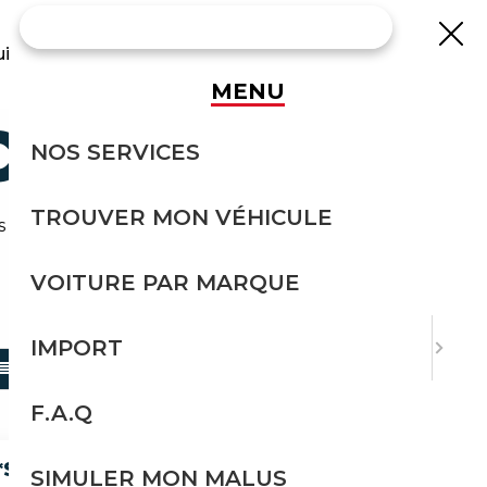
uisse
MENU
CCASION
NOS SERVICES
TROUVER MON VÉHICULE
 effort avec Courtage Auto.
VOITURE PAR MARQUE
TRIER PAR
IMPORT
F.A.Q
SCHALE *NP151TSD *360° *H&K
SIMULER MON MALUS