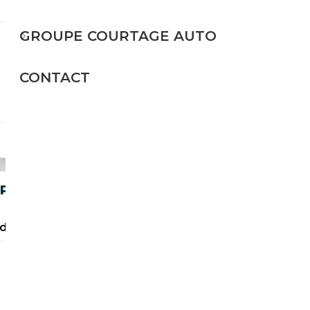
GROUPE COURTAGE AUTO
Essence
CONTACT
560 CH (412 kW)
40 800€
PÉ - SOFTCLOSE - BANG & OLUFSEN
 de perfecte auto.
Essence
562 CH (413 kW)