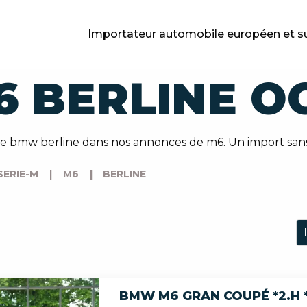
Importateur automobile européen et s
 BERLINE O
e bmw berline dans nos annonces de m6. Un import sans
SERIE-M
|
M6
|
BERLINE
BMW M6 GRAN COUPÉ *2.H *