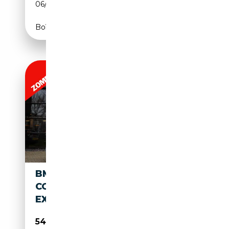
06/2022
530 CH (390 kW)
Boîte automatique
BMW M850 8-SERIE GRAN
COUPÉ M850I XDRIVE HIGH
EXECUTIVE 531
54 950€