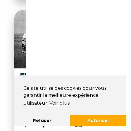
BMW M850 I XDRIVE GRAN
COUPÉ
Ce site utilise des cookies pour vous
70 950€
garantir la meilleure expérience
utilisateur
Voir plus
44 700 km
Essence
Refuser
Autoriser
07/2022
530 CH (390 kW)