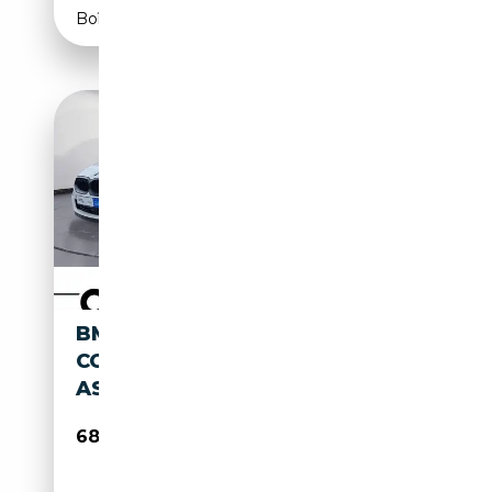
Boîte automatique
BMW M850 I XDRIVE GRAN
COUPE STEPTRONIC PARKING
ASSIS
68 990€