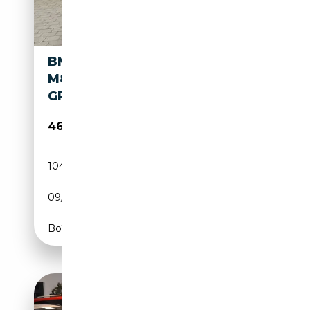
BMW M850 GRAN COUPÉ
M850I T-PANO EURO 6D LED
GPS !!
46 999€
104 471 km
Essence
09/2021
530 CH (390 kW)
Boîte automatique