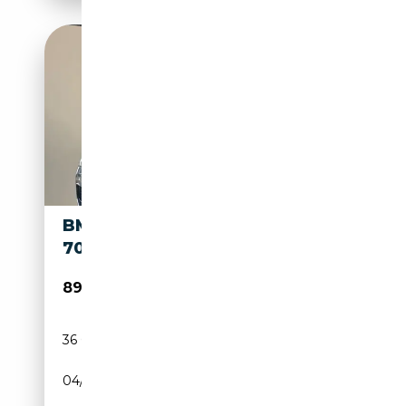
BMW M850 M850 I XDRIVE
700PS
89 990€
36 000 km
Essence
04/2020
700 CH (515 kW)