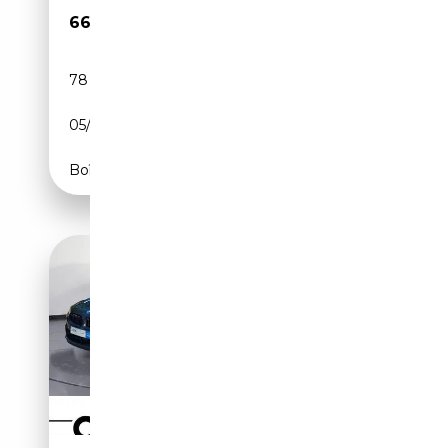
66 495€
78 772 km
Essence
05/2023
530 CH (390 kW)
Boîte automatique