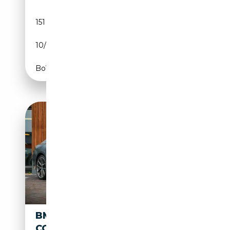
151 142 km
Essence
10/2019
532 CH (391 kW)
Boîte automatique
BMW M850 8-SERIE GRAN
COUPÉ M850I XDRIVE HIGH