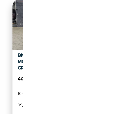
BMW M850 GRAN COUPÉ
M850I T-PANO EURO 6D LED
GPS !!
46 999€
104 471 km
Essence
09/2021
530 CH (390 kW)