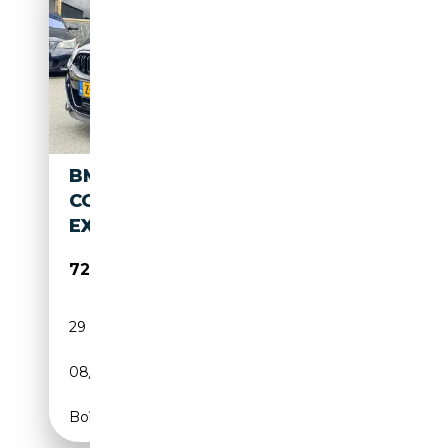
BMW M850 8-SERIE GRAN
COUPÉ M850I X DRIVE HIGH
EXECUTIVE M
72 999€
29 855 km
Essence
08/2022
532 CH (391 kW)
Boîte automatique