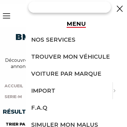
MENU
BMW M850 BERLINE
NOS SERVICES
OCCASION
TROUVER MON VÉHICULE
Découvrez un large choix de bmw berline dans nos
annonces de m850. Un import sans effort avec
Courtage Auto.
VOITURE PAR MARQUE
ACCUEIL
|
TOUTES LES MARQUES
|
BMW
|
IMPORT
SERIE-M
|
M850
|
BERLINE
F.A.Q
RÉSULTATS DE VOTRE RECHERCHE
SIMULER MON MALUS
TRIER PAR