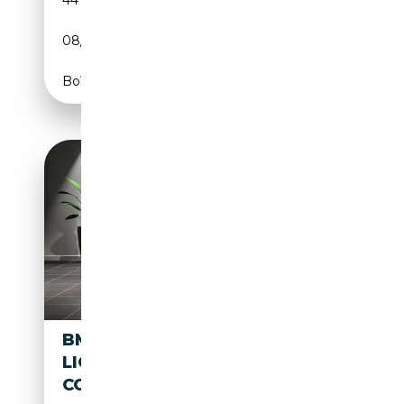
44 610 km
Essence
08/2022
530 CH (390 kW)
Boîte automatique
BMW M850 M850I LASER
LIGHTS | H & K | GESTURE
CONTROL | ZET