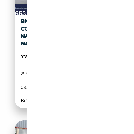
BMW M850 I XDRIVE GRAN
COUPÉ
NAVI/LASER/360°/SHZ/PANO
NAVI/
77 370€
25 557 km
Essence
09/2025
530 CH (390 kW)
Boîte automatique