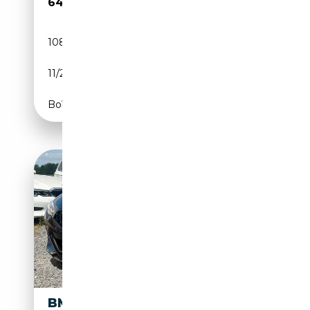
64 990€
108 327 km
Essence
11/2019
530 CH (390 kW)
Boîte automatique
BMW M850 I XDRIVE GC M