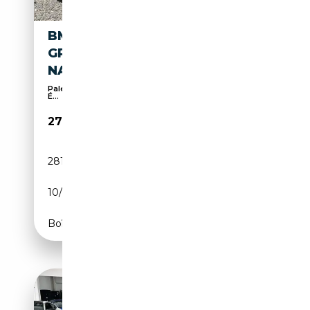
BMW M850 I XDRIVE
GRANCOUPÉ M SPORTPAKET
NAVI LEDER
Palettes de changement de vitesses, 360° caméra,
É...
27 990€
281 391 km
Essence
10/2020
530 CH (390 kW)
Boîte automatique