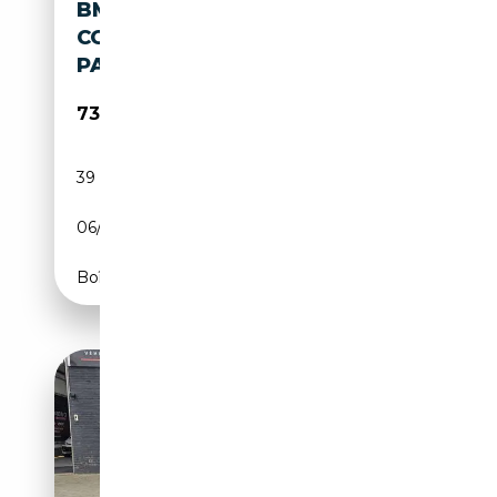
BMW M850 I XDRIVE GRAN
COUPE AUT. INNOVATIONSP.
PANOR
73 990€
39 858 km
Essence
06/2023
530 CH (390 kW)
Boîte automatique