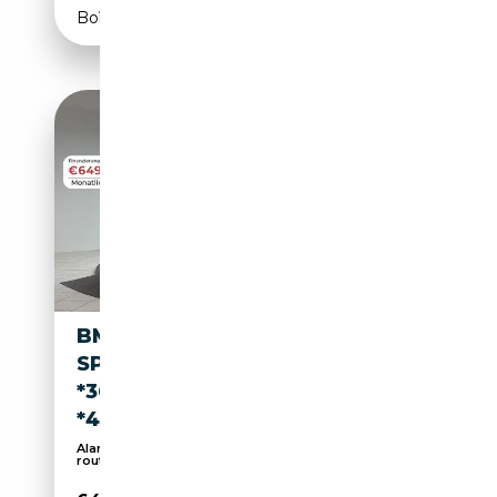
Boîte automatique
BMW M850 M850 I XDRIVE M-
SPORT
*360*GSD*H&K*LASER*TOTW
*4ZON
Alarme, Airbag conducteur, Assistant feux de
route...