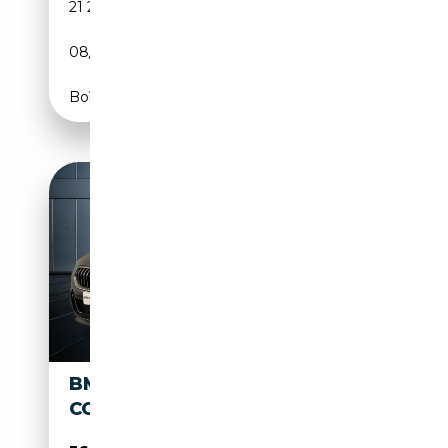
21 246 km
Essence
08/2023
530 CH (390 kW)
Boîte automatique
BMW M850 M 850I GRAN
COUPE XDRIVE AUTO