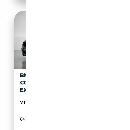
BMW M850 8-SERIE GRAN
COUPÉ M850I XDRIVE HIGH
EXECUTIVE |PA
71 950€
64 343 km
Essence