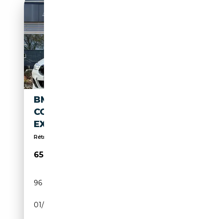
BMW M850 8-SERIE GRAN
COUPÉ M850I XDRIVE HIGH
EXECUTIVE | L
Rétroviseurs latéraux électriques, Assistant feux ...
65 900€
96 080 km
Essence
01/2020
532 CH (391 kW)