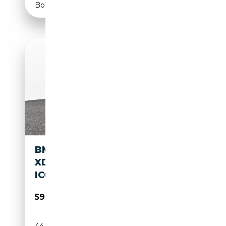
Boîte automatique
BMW M850 I GRAN COUPE
XDRIVE
ICONI/LASER/ACC/HUD/360°
59 605€