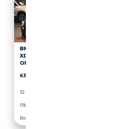
BMW M850 I
XDRIVE~PANO~22ZOLL~CARB
ON~360°~SPORTAUS.
63 999€
32 000 km
Essence
09/2023
530 CH (390 kW)
Boîte automatique