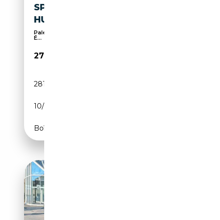
SPORTPAKET NAVI LEDER
HUD 360
Palettes de changement de vitesses, 360° caméra,
É...
27 990€
281 391 km
Essence
10/2020
530 CH (390 kW)
Boîte automatique