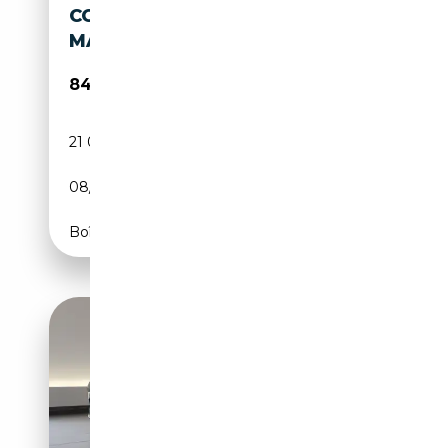
COUPE MMULTISITZE
MASSAGE
84 900€
21 000 km
Essence
08/2025
530 CH (390 kW)
Boîte automatique