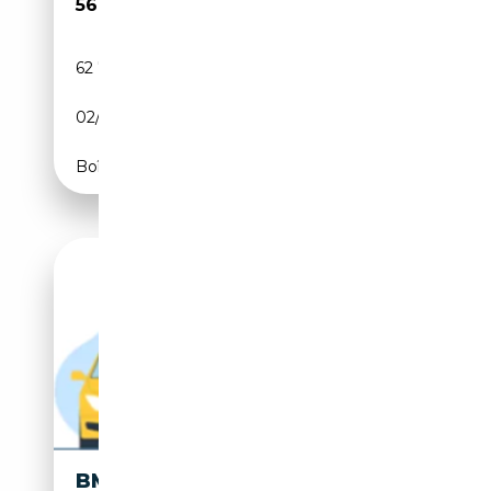
56 500€
62 755 km
Essence
02/2021
530 CH (390 kW)
Boîte automatique
BMW M850 I XDRIVE GRAN