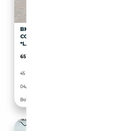
BMW M850 I XDRIVE GRAN
COUPÉ
*LASER*PANO*ACC*360°KAM*
65 899€
45 000 km
Essence
04/2023
530 CH (390 kW)
Boîte automatique