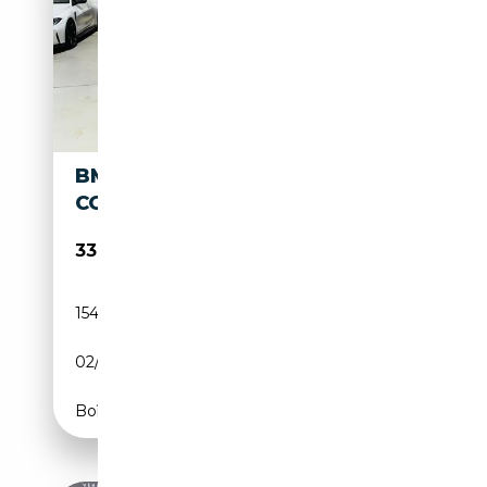
BMW M850 I XDRIVE GRAN
COUPE*LASER*HEADUP*360°
33 990€
154 000 km
Essence
02/2020
530 CH (390 kW)
Boîte automatique