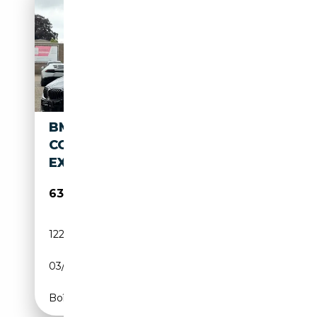
BMW M850 8-SERIE GRAN
COUPÉ M850I XDRIVE HIGH
EXECUTIVE BTW
63 500€
122 540 km
Essence
03/2021
532 CH (391 kW)
Boîte automatique