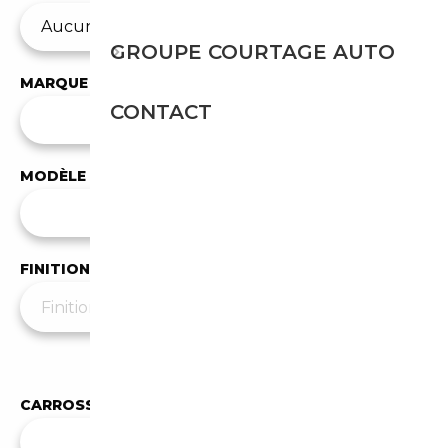
GROUPE COURTAGE AUTO
MARQUE
CONTACT
✕
BMW
MODÈLE
Tous les modèles
FINITION
Moins de filtres
▲
CARROSSERIE
✕
Berline